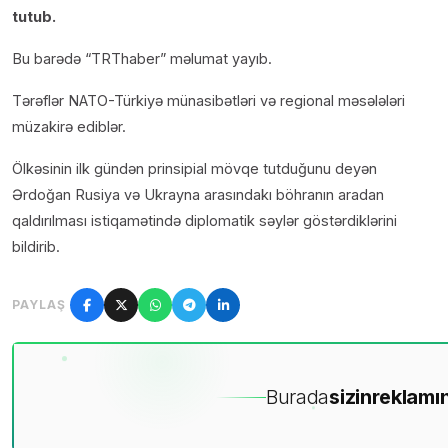
tutub.
B
u barədə “TRThaber” məlumat yayıb.
Tərəflər NATO-Türkiyə münasibətləri və regional məsələləri
müzakirə ediblər.
Ölkəsinin ilk gündən prinsipial mövqe tutduğunu deyən
Ərdoğan Rusiya və Ukrayna arasındakı böhranın aradan
qaldırılması istiqamətində diplomatik səylər göstərdiklərini
bildirib.
PAYLAŞ
Burada
sizin
reklamın