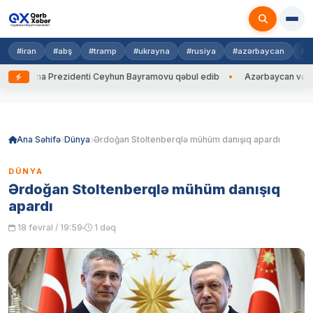
#iran
#abş
#tramp
#ukrayna
#rusiya
#azərbaycan
#h
krayna Prezidenti Ceyhun Bayramovu qəbul edib
Azərbaycan və Ukrayn
Skip
to
content
Ana Səhifə
Dünya
Ərdoğan Stoltenberqlə mühüm danışıq apardı
DÜNYA
Ərdoğan Stoltenberqlə mühüm danışıq
apardı
18 fevral / 19:59
1 dəq