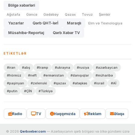
Bölgə xəbərləri
Ağstafa
Gəncə
Gədəbəy
Qazax
Tovuz
Şəmkir
Yazarlar
Qərb QHT-lərİ
Maraqlı
Elm və Texnologiya
Müsahibə-Reportaj
Qərb Xəbər TV
ETIKETLƏR
#iran
#abş
#tramp
#ukrayna
#rusiya
#azərbaycan
#hörmüz
#neft
#ermənistan
#danışıqlar
#müharibə
#paşinyan
#zelenski
#qazax
#atəşkəs
#israil
#Aİ
#putin
#ÇİN
#Türkiyə
Radio
TV
Haqqımızda
Reklam
Əlaqə
© 2026
Qerbxeber.com
— Azərbaycanın qərb bölgəsi və ölkə gündəmi üzrə