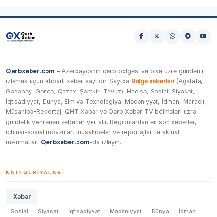
Qerbxeber.com
– Azərbaycanın qərb bölgəsi və ölkə üzrə gündəmi
izləmək üçün etibarlı xəbər saytıdır. Saytda
Bölgə xəbərləri
(Ağstafa,
Gədəbəy, Gəncə, Qazax, Şəmkir, Tovuz), Hadisə, Sosial, Siyasət,
İqtisadiyyat, Dünya, Elm və Texnologiya, Mədəniyyət, İdman, Maraqlı,
Müsahibə-Reportaj, QHT Xəbər və Qərb Xəbər TV bölmələri üzrə
gündəlik yenilənən xəbərlər yer alır. Regionlardan ən son xəbərlər,
ictimai-sosial mövzular, müsahibələr və reportajlar ilə aktual
məlumatları
Qerbxeber.com
-da izləyin.
KATEQORIYALAR
Xəbər
Sosial
Siyasət
İqtisadiyyat
Mədəniyyət
Dünya
İdman