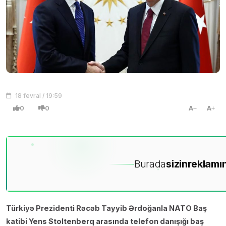
18 fevral / 19:59
0
0
A
A
Burada
sizin
reklamın
Türkiyə Prezidenti Rəcəb Tayyib Ərdoğanla NATO Baş
katibi Yens Stoltenberq arasında telefon danışığı baş