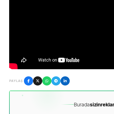
PAYLAŞ
Burada
sizin
rekla