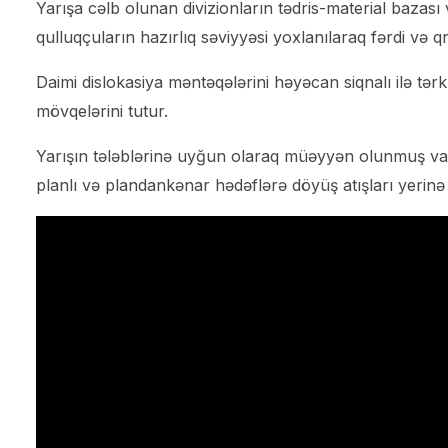
Yarışa cəlb olunan divizionların tədris-material bazası
qulluqçuların hazırlıq səviyyəsi yoxlanılaraq fərdi və q
Daimi dislokasiya məntəqələrini həyəcan siqnalı ilə tə
mövqelərini tutur.
Yarışın tələblərinə uyğun olaraq müəyyən olunmuş vaxt ç
planlı və plandankənar hədəflərə döyüş atışları yerinə ye