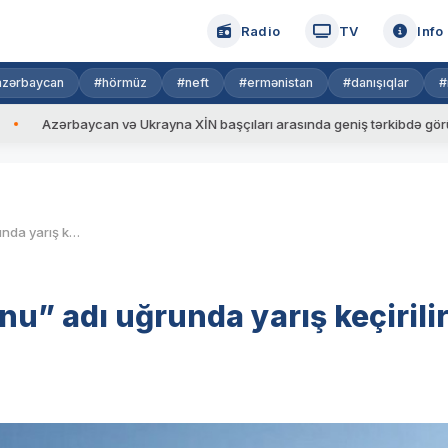
Radio
TV
Info
azərbaycan
#hörmüz
#neft
#ermənistan
#danışıqlar
#
rbaycan və Ukrayna XİN başçıları arasında geniş tərkibdə görüş keçirili
“Ən yaxşı artilleriya divizionu” adı uğrunda yarış keçirilir – Video
onu” adı uğrunda yarış keçirilir