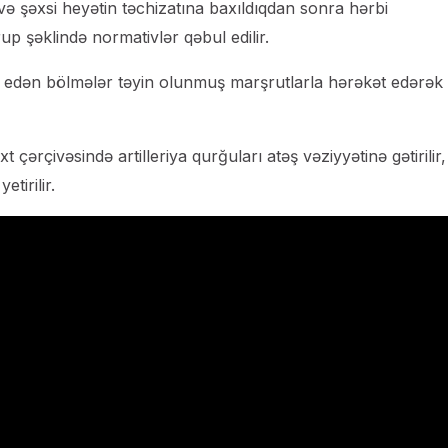
 və şəxsi heyətin təchizatına baxıldıqdan sonra hərbi
rup şəklində normativlər qəbul edilir.
rk edən bölmələr təyin olunmuş marşrutlarla hərəkət edərək
ərçivəsində artilleriya qurğuları atəş vəziyyətinə gətirilir,
tirilir.