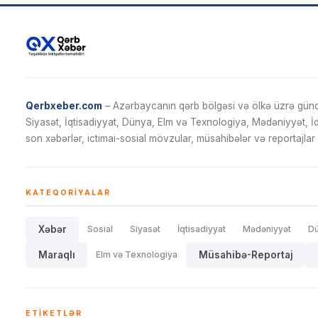
Qerbxeber.com
– Azərbaycanın qərb bölgəsi və ölkə üzrə gündə
Siyasət, İqtisadiyyat, Dünya, Elm və Texnologiya, Mədəniyyət, 
son xəbərlər, ictimai-sosial mövzular, müsahibələr və reportajlar 
KATEQORIYALAR
Xəbər
Sosial
Siyasət
İqtisadiyyat
Mədəniyyət
D
Maraqlı
Elm və Texnologiya
Müsahibə-Reportaj
ETIKETLƏR