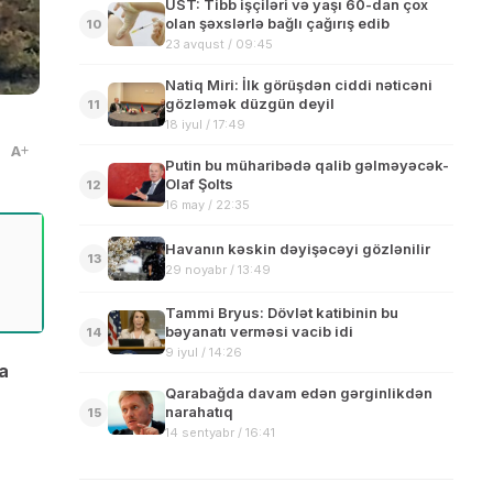
ÜST: Tibb işçiləri və yaşı 60-dan çox
olan şəxslərlə bağlı çağırış edib
10
23 avqust / 09:45
Natiq Miri: İlk görüşdən ciddi nəticəni
gözləmək düzgün deyil
11
18 iyul / 17:49
A
Putin bu müharibədə qalib gəlməyəcək-
Olaf Şolts
12
16 may / 22:35
Havanın kəskin dəyişəcəyi gözlənilir
13
29 noyabr / 13:49
Tammi Bryus: Dövlət katibinin bu
bəyanatı verməsi vacib idi
14
9 iyul / 14:26
da
Qarabağda davam edən gərginlikdən
narahatıq
15
14 sentyabr / 16:41