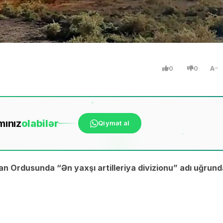
0
0
A
mınız
ola
bilər
Qiymət al
can Ordusunda “Ən yaxşı artilleriya divizionu” adı uğrun