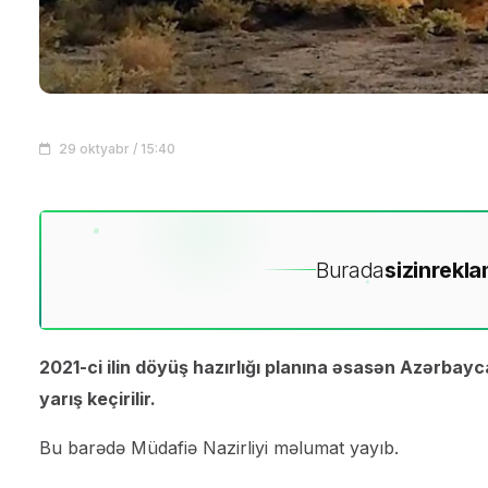
29 oktyabr / 15:40
Burada
sizin
rekla
2021-ci ilin döyüş hazırlığı planına əsasən Azərbay
yarış keçirilir.
Bu barədə Müdafiə Nazirliyi məlumat yayıb.