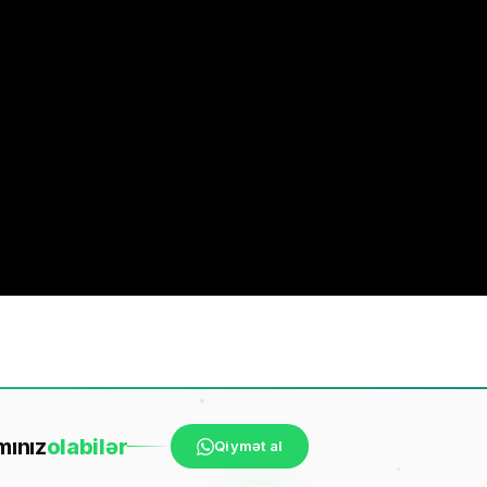
mınız
ola
bilər
Qiymət al