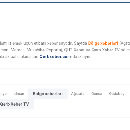
mi izləmək üçün etibarlı xəbər saytıdır. Saytda
Bölgə xəbərləri
(Ağsta
İdman, Maraqlı, Müsahibə-Reportaj, QHT Xəbər və Qərb Xəbər TV bölmələ
ilə aktual məlumatları
Qerbxeber.com
-da izləyin.
ünya
İdman
Bölgə xəbərləri
Ağstafa
Gəncə
Gədəbəy
Qərb Xəbər TV