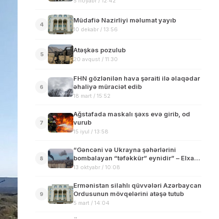
5 noyabr / 12:42
Müdafiə Nazirliyi məlumat yayıb
4
10 dekabr / 13:56
Atəşkəs pozulub
5
20 avqust / 11:30
FHN gözlənilən hava şəraiti ilə əlaqədar
əhaliyə müraciət edib
6
18 mart / 15:52
Ağstafada maskalı şəxs evə girib, od
vurub
7
15 iyul / 13:58
“Gəncəni və Ukrayna şəhərlərini
bombalayan “təfəkkür” eynidir” – Elxan
8
Şahinoğlu
13 oktyabr / 10:08
Ermənistan silahlı qüvvələri Azərbaycan
Ordusunun mövqelərini atəşə tutub
9
5 mart / 14:04