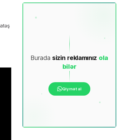
 atəş
Burada
sizin
reklamınız
ola
bilər
Qiymət al