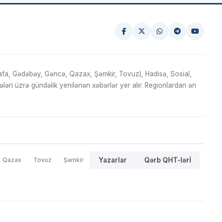
fa, Gədəbəy, Gəncə, Qazax, Şəmkir, Tovuz), Hadisə, Sosial,
ri üzrə gündəlik yenilənən xəbərlər yer alır. Regionlardan ən
Qazax
Tovuz
Şəmkir
Yazarlar
Qərb QHT-lərİ