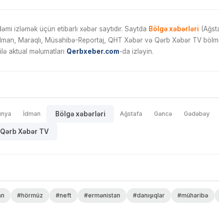
mi izləmək üçün etibarlı xəbər saytıdır. Saytda
Bölgə xəbərləri
(Ağsta
İdman, Maraqlı, Müsahibə-Reportaj, QHT Xəbər və Qərb Xəbər TV bölmələ
ilə aktual məlumatları
Qerbxeber.com
-da izləyin.
ünya
İdman
Bölgə xəbərləri
Ağstafa
Gəncə
Gədəbəy
Qərb Xəbər TV
an
#hörmüz
#neft
#ermənistan
#danışıqlar
#müharibə