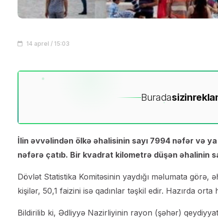
14 aprel / 15:03
Burada
sizin
rekla
İlin əvvəlindən ölkə əhalisinin sayı 7994 nəfər və ya 
nəfərə çatıb. Bir kvadrat kilometrə düşən əhalinin sa
Dövlət Statistika Komitəsinin yaydığı məlumata görə, əhal
kişilər, 50,1 faizini isə qadınlar təşkil edir. Hazırda or
Bildirilib ki, Ədliyyə Nazirliyinin rayon (şəhər) qeydiyya