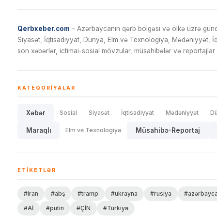
Qerbxeber.com
– Azərbaycanın qərb bölgəsi və ölkə üzrə gündə
Siyasət, İqtisadiyyat, Dünya, Elm və Texnologiya, Mədəniyyət, 
son xəbərlər, ictimai-sosial mövzular, müsahibələr və reportajlar 
KATEQORIYALAR
Xəbər
Sosial
Siyasət
İqtisadiyyat
Mədəniyyət
D
Maraqlı
Elm və Texnologiya
Müsahibə-Reportaj
ETIKETLƏR
#iran
#abş
#tramp
#ukrayna
#rusiya
#azərbayc
#Aİ
#putin
#ÇİN
#Türkiyə