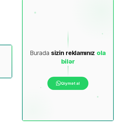
Burada
sizin
reklamınız
ola
bilər
Qiymət al