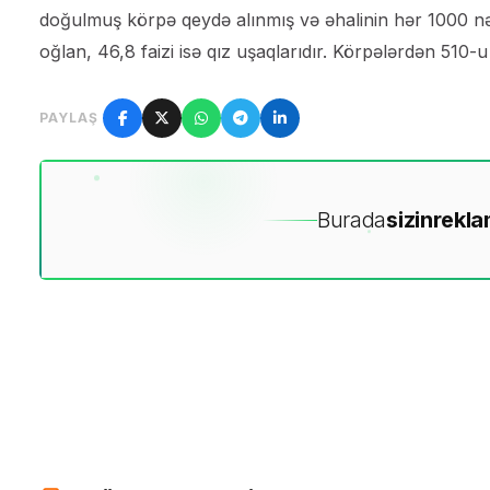
doğulmuş körpə qeydə alınmış və əhalinin hər 1000 nəfə
oğlan, 46,8 faizi isə qız uşaqlarıdır. Körpələrdən 510-
PAYLAŞ
Burada
sizin
rekla