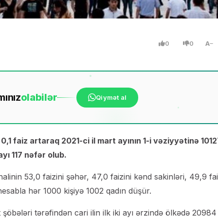
0
0
A
mınız
ola
bilər
Qiymət al
0,1 faiz artaraq 2021-ci il mart ayının 1-i vəziyyətinə 101
yı 117 nəfər olub.
inin 53,0 faizini şəhər, 47,0 faizini kənd sakinləri, 49,9 fai
ta hesabla hər 1000 kişiyə 1002 qadın düşür.
t şöbələri tərəfindən cari ilin ilk iki ayı ərzində ölkədə 20984