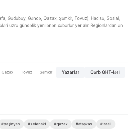
fa, Gədəbəy, Gəncə, Qazax, Şəmkir, Tovuz), Hadisə, Sosial,
ri üzrə gündəlik yenilənən xəbərlər yer alır. Regionlardan ən
Qazax
Tovuz
Şəmkir
Yazarlar
Qərb QHT-lərİ
#paşinyan
#zelenski
#qazax
#atəşkəs
#israil