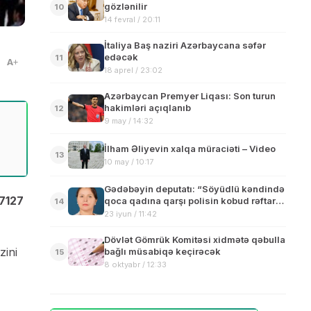
gözlənilir
10
14 fevral / 20:11
İtaliya Baş naziri Azərbaycana səfər
edəcək
11
A
18 aprel / 23:02
Azərbaycan Premyer Liqası: Son turun
hakimləri açıqlanıb
12
9 may / 14:32
İlham Əliyevin xalqa müraciəti – Video
13
10 may / 10:17
Gədəbəyin deputatı: “Söyüdlü kəndində
27127
qoca qadına qarşı polisin kobud rəftarı
14
qəbuledilməzdir”
23 iyun / 11:42
Dövlət Gömrük Komitəsi xidmətə qəbulla
zini
bağlı müsabiqə keçirəcək
15
8 oktyabr / 12:33