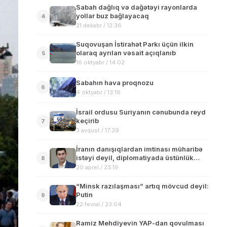
Sabah dağlıq və dağətəyi rayonlarda
yollar buz bağlayacaq
4
21 dekabr / 12:36
Suqovuşan İstirahət Parkı üçün ilkin
olaraq ayrılan vəsait açıqlanıb
5
16 oktyabr / 14:02
Sabahın hava proqnozu
6
4 oktyabr / 13:16
İsrail ordusu Suriyanın cənubunda reyd
keçirib
7
3 avqust / 17:39
İranın danışıqlardan imtinası müharibə
istəyi deyil, diplomatiyada üstünlük
8
əldə etmək cəhdidir-Asif Nərimanlı
20 aprel / 23:19
yazır..
“Minsk razılaşması” artıq mövcud deyil:
Putin
9
22 fevral / 23:04
Ramiz Mehdiyevin YAP-dan qovulması