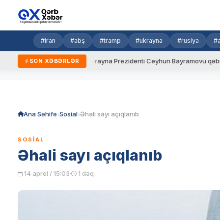
#iran
#abş
#tramp
#ukrayna
#rusiya
#
eni qaydalar
Ukrayna Prezidenti Ceyhun Bayramovu qəbul edib
SON XƏBƏRLƏR
Skip
to
content
Ana Səhifə
Sosial
Əhali sayı açıqlanıb
SOSIAL
Əhali sayı açıqlanıb
14 aprel / 15:03
1 dəq