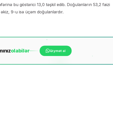
rinə bu göstərici 13,0 təşkil edib. Doğulanların 53,2 faizi
u əkiz, 9-u isə üçəm doğulanlardır.
mınız
ola
bilər
Qiymət al