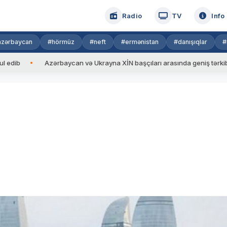
Radio
TV
Info
azərbaycan
#hörmüz
#neft
#ermənistan
#danışıqlar
#
Azərbaycan və Ukrayna XİN başçıları arasında geniş tərkibdə görüş