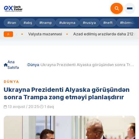
#iran
#abş
#tramp
#ukrayna
#rusiya
#neft
#hörmüz
 edib
Valyuta məzənnəsi
Azad edilmiş ərazilərdə daha 212 mina, 
Skip
to
content
Ana
Dünya
Ukrayna Prezidenti Alyaska görüşündən sonra Trampa zəng etməyi planlaşdırır
Səhifə
DÜNYA
Ukrayna Prezidenti Alyaska görüşündən
sonra Trampa zəng etməyi planlaşdırır
13 avqust / 20:25
1 dəq