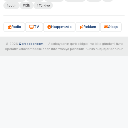
#putin
#ÇİN
#Türkiyə
Radio
TV
Haqqımızda
Reklam
Əlaqə
© 2026
Qerbxeber.com
— Azərbaycanın qərb bölgəsi və ölkə gündəmi üzrə
operativ xəbərlər təqdim edən informasiya portalıdır. Bütün hüquqlar qorunur.