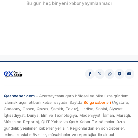
Bu gün heç bir yeni xəbər yayımlanmadı
Qerbxeber.com
– Azərbaycanın qərb bölgəsi və ölkə üzrə gündəmi
izləmək üçün etibarlı xəbər saytıdır. Saytda
Bölgə xəbərləri
(Ağstafa,
Gədəbəy, Gəncə, Qazax, Şəmkir, Tovuz), Hadisə, Sosial, Siyasət,
İqtisadiyyat, Dünya, Elm və Texnologiya, Mədəniyyət, İdman, Maraqlı,
Müsahibə-Reportaj, QHT Xəbər və Qərb Xəbər TV bölmələri üzrə
gündəlik yenilənən xəbərlər yer alır. Regionlardan ən son xəbərlər,
ictimai-sosial mövzular, müsahibələr və reportajlar ilə aktual