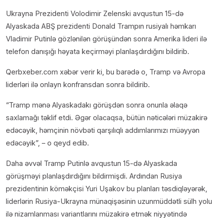
Ukrayna Prezidenti Volodimir Zelenski avqustun 15-də
Alyaskada ABŞ prezidenti Donald Trampın rusiyalı həmkarı
Vladimir Putinlə gözlənilən görüşündən sonra Amerika lideri ilə
telefon danışığı həyata keçirməyi planlaşdırdığını bildirib.
Qerbxeber.com xəbər verir ki, bu barədə o, Tramp və Avropa
liderləri ilə onlayn konfransdan sonra bildirib.
“Tramp mənə Alyaskadakı görüşdən sonra onunla əlaqə
saxlamağı təklif etdi. Əgər olacaqsa, bütün nəticələri müzakirə
edəcəyik, həmçinin növbəti qarşılıqlı addımlarımızı müəyyən
edəcəyik”, – o qeyd edib.
Daha əvvəl Tramp Putinlə avqustun 15-də Alyaskada
görüşməyi planlaşdırdığını bildirmişdi. Ardından Rusiya
prezidentinin köməkçisi Yuri Uşakov bu planları təsdiqləyərək,
liderlərin Rusiya-Ukrayna münaqişəsinin uzunmüddətli sülh yolu
ilə nizamlanması variantlarını müzakirə etmək niyyətində