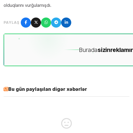
olduqlarını vurğulamışdı.
PAYLAŞ
Burada
sizin
reklamın
Bu gün paylaşılan digər xəbərlər