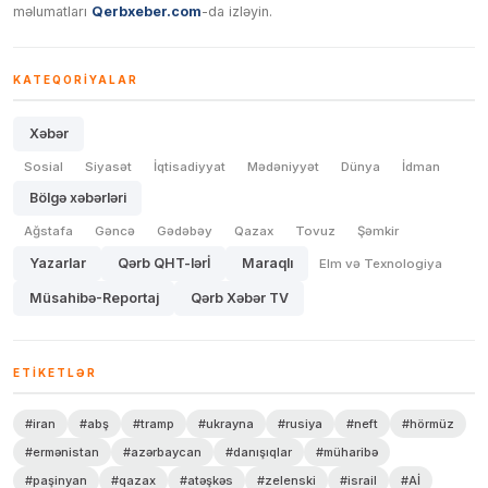
məlumatları
Qerbxeber.com
-da izləyin.
KATEQORIYALAR
Xəbər
Sosial
Siyasət
İqtisadiyyat
Mədəniyyət
Dünya
İdman
Bölgə xəbərləri
Ağstafa
Gəncə
Gədəbəy
Qazax
Tovuz
Şəmkir
Yazarlar
Qərb QHT-lərİ
Maraqlı
Elm və Texnologiya
Müsahibə-Reportaj
Qərb Xəbər TV
ETIKETLƏR
#iran
#abş
#tramp
#ukrayna
#rusiya
#neft
#hörmüz
#ermənistan
#azərbaycan
#danışıqlar
#müharibə
#paşinyan
#qazax
#atəşkəs
#zelenski
#israil
#Aİ