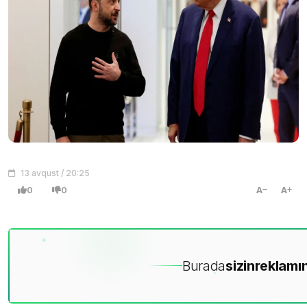
13 avqust / 20:25
0
0
A
A
Burada
sizin
reklamın