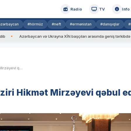
Radio
TV
Info
azərbaycan
#hörmüz
#neft
#ermənistan
#danışıqlar
#
Azərbaycan və Ukrayna XİN başçıları arasında geniş tərkibdə görüş keçir
Türkiyənin Milli müdafiə naziri Hikmət Mirzəyevi qəbul edib
ziri Hikmət Mirzəyevi qəbul e