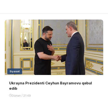
Siyasət
Ukrayna Prezidenti Ceyhun Bayramovu qəbul
edib
Dünən / 21:49