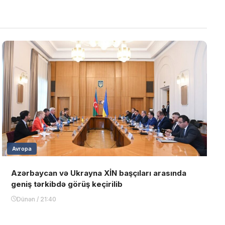
Avropa
Azərbaycan və Ukrayna XİN başçıları arasında
geniş tərkibdə görüş keçirilib
Dünən / 21:40