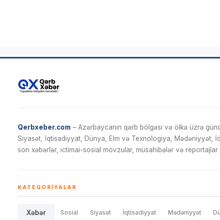
Qerbxeber.com
– Azərbaycanın qərb bölgəsi və ölkə üzrə gündə
Siyasət, İqtisadiyyat, Dünya, Elm və Texnologiya, Mədəniyyət, 
son xəbərlər, ictimai-sosial mövzular, müsahibələr və reportajlar 
KATEQORIYALAR
Xəbər
Sosial
Siyasət
İqtisadiyyat
Mədəniyyət
D