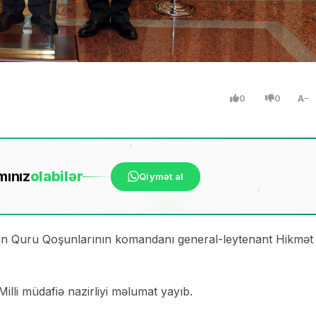
0
0
A
mınız
ola
bilər
Qiymət al
aycan Quru Qoşunlarının komandanı general-leytenant Hikmət
illi müdafiə nazirliyi məlumat yayıb.