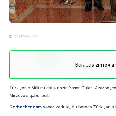
25 yanvar / 11:48
Burada
sizin
rekla
Türkiyənin Milli müdafiə naziri Yaşar Gülər ​​ Azərb
Mirzeyevi qəbul edib.
Qerbxeber.com
xəbər verir ki, bu barədə Türkiyənin M