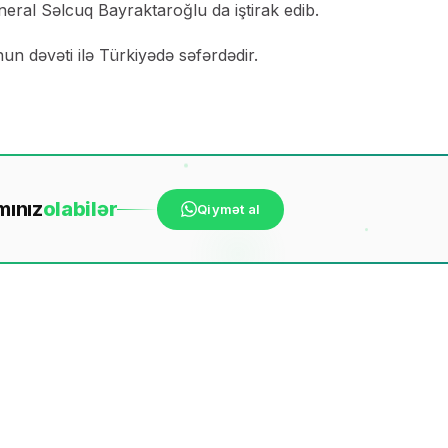
ral Səlcuq Bayraktaroğlu da iştirak edib.
n dəvəti ilə Türkiyədə səfərdədir.
mınız
ola
bilər
Qiymət al