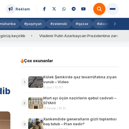
Reklam
müharibə
#paşinyan
#zelenski
#qazax
#atəşkəs
#isra
ilib
Vladimir Putin Azərbaycan Prezidentinə zəng edib
Va
Çox oxunanlar
Külək Şəmkirdə qaz təsərrüfatına ziyan
vurub – Video
1
8 iyul / 13:07
dib
Mart ayı üçün nazirlərin qəbul cədvəli –
SİYAHI
2
21 fevral / 15:51
Xankəndidə generalların gizli toplantısı
baş tutub – Plan nədir?
3