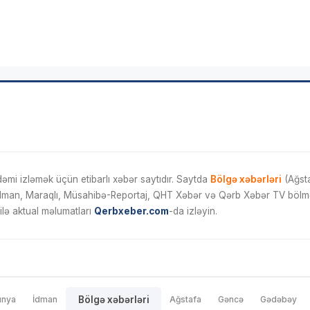
mi izləmək üçün etibarlı xəbər saytıdır. Saytda
Bölgə xəbərləri
(Ağsta
İdman, Maraqlı, Müsahibə-Reportaj, QHT Xəbər və Qərb Xəbər TV bölmələ
ilə aktual məlumatları
Qerbxeber.com
-da izləyin.
ünya
İdman
Bölgə xəbərləri
Ağstafa
Gəncə
Gədəbəy