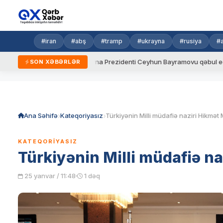
#iran
#abş
#tramp
#ukrayna
#rusiya
#
aydalar
Ukrayna Prezidenti Ceyhun Bayramovu qəbul edib
SON XƏBƏRLƏR
Skip
to
content
Ana Səhifə
Kateqoriyasız
KATEQORIYASIZ
Türkiyənin Milli müdafiə na
25 yanvar / 11:48
1 dəq