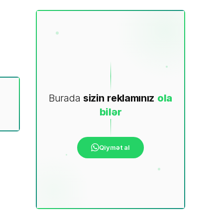
Burada
sizin
reklamınız
ola
bilər
Qiymət al