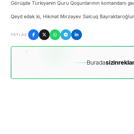
Görüşdə Türkiyənin Quru Qoşunlarının komandanı gene
Qeyd edək ki, Hikmət Mirzəyev Səlcuq Bayraktaroğlunu
PAYLAŞ
Burada
sizin
rekla