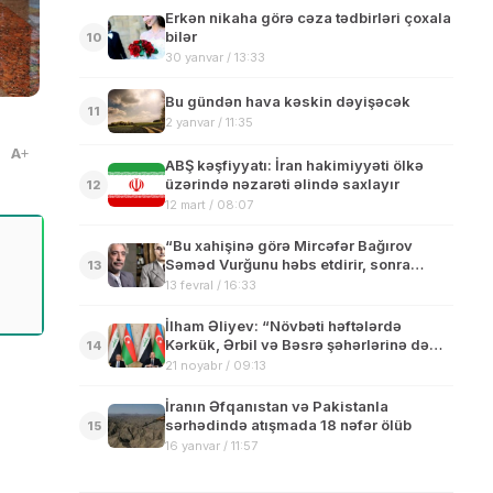
Erkən nikaha görə cəza tədbirləri çoxala
bilər
10
30 yanvar / 13:33
Bu gündən hava kəskin dəyişəcək
11
2 yanvar / 11:35
A
ABŞ kəşfiyyatı: İran hakimiyyəti ölkə
üzərində nəzarəti əlində saxlayır
12
12 mart / 08:07
“Bu xahişinə görə Mircəfər Bağırov
Səməd Vurğunu həbs etdirir, sonra
13
isə…” – Qəşəm Nəcəfzadə
13 fevral / 16:33
İlham Əliyev: “Növbəti həftələrdə
Kərkük, Ərbil və Bəsrə şəhərlərinə də
14
birbaşa reyslərimiz olacaq”
21 noyabr / 09:13
İranın Əfqanıstan və Pakistanla
sərhədində atışmada 18 nəfər ölüb
15
16 yanvar / 11:57