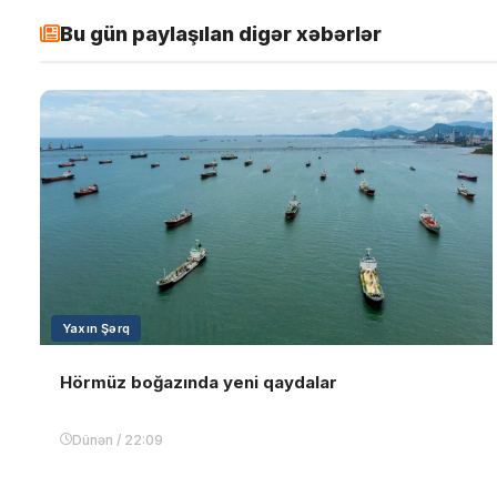
Bu gün paylaşılan digər xəbərlər
Yaxın Şərq
Hörmüz boğazında yeni qaydalar
Dünən / 22:09