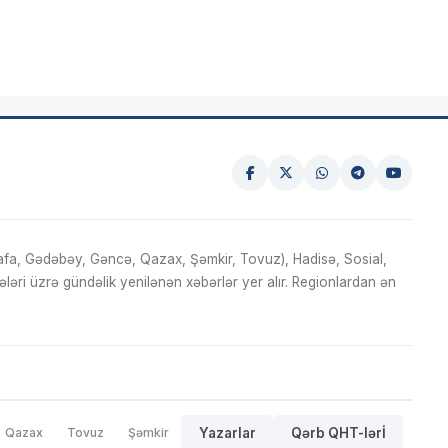
fa, Gədəbəy, Gəncə, Qazax, Şəmkir, Tovuz), Hadisə, Sosial,
ri üzrə gündəlik yenilənən xəbərlər yer alır. Regionlardan ən
Qazax
Tovuz
Şəmkir
Yazarlar
Qərb QHT-lərİ