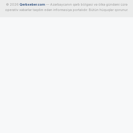
© 2026
Qerbxeber.com
— Azərbaycanın qərb bölgəsi və ölkə gündəmi üzrə
operativ xəbərlər təqdim edən informasiya portalıdır. Bütün hüquqlar qorunur.