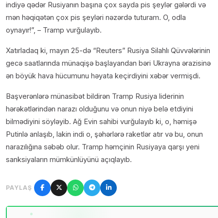
indiyə qədər Rusiyanın başına çox sayda pis şeylər gələrdi və
mən həqiqətən çox pis şeyləri nəzərdə tuturam. O, odla
oynayır!”, – Tramp vurğulayıb.
Xatırladaq ki, mayın 25-də “Reuters” Rusiya Silahlı Qüvvələrinin
gecə saatlarında münaqişə başlayandan bəri Ukrayna ərazisinə
ən böyük hava hücumunu həyata keçirdiyini xəbər vermişdi.
Başverənlərə münasibət bildirən Tramp Rusiya liderinin
hərəkətlərindən narazı olduğunu və onun niyə belə etdiyini
bilmədiyini söyləyib. Ağ Evin sahibi vurğulayıb ki, o, həmişə
Putinlə anlaşıb, lakin indi o, şəhərlərə raketlər atır və bu, onun
narazılığına səbəb olur. Tramp həmçinin Rusiyaya qarşı yeni
sanksiyaların mümkünlüyünü açıqlayıb.
PAYLAŞ