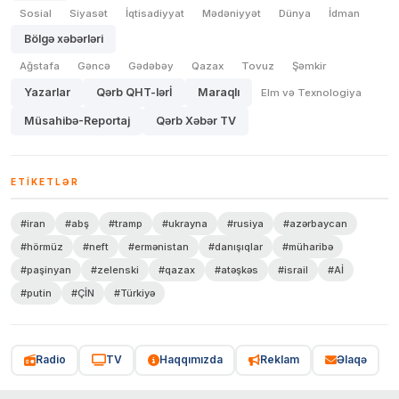
Sosial
Siyasət
İqtisadiyyat
Mədəniyyət
Dünya
İdman
Bölgə xəbərləri
Ağstafa
Gəncə
Gədəbəy
Qazax
Tovuz
Şəmkir
Yazarlar
Qərb QHT-lərİ
Maraqlı
Elm və Texnologiya
Müsahibə-Reportaj
Qərb Xəbər TV
ETIKETLƏR
#iran
#abş
#tramp
#ukrayna
#rusiya
#azərbaycan
#hörmüz
#neft
#ermənistan
#danışıqlar
#müharibə
#paşinyan
#zelenski
#qazax
#atəşkəs
#israil
#Aİ
#putin
#ÇİN
#Türkiyə
Radio
TV
Haqqımızda
Reklam
Əlaqə