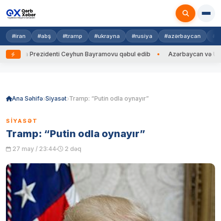
#iran
#abş
#tramp
#ukrayna
#rusiya
#azərbaycan
#h
ayna Prezidenti Ceyhun Bayramovu qəbul edib
Azərbaycan və Ukrayna X
Skip
to
content
Ana Səhifə
Siyasət
Tramp: “Putin odla oynayır”
SIYASƏT
Tramp: “Putin odla oynayır”
27 may / 23:44
2 dəq