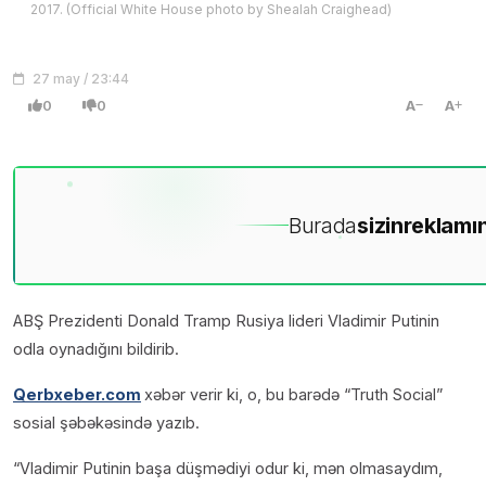
2017. (Official White House photo by Shealah Craighead)
27 may / 23:44
0
0
A
A
Burada
sizin
reklamın
ABŞ Prezidenti Donald Tramp Rusiya lideri Vladimir Putinin
odla oynadığını bildirib.
Qerbxeber.com
xəbər verir ki, o, bu barədə “Truth Social”
sosial şəbəkəsində yazıb.
“Vladimir Putinin başa düşmədiyi odur ki, mən olmasaydım,