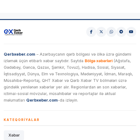
Qerbxeber.com
– Azərbaycanın qərb bölgəsi və ölkə üzrə gündəmi
izləmək üçün etibarlı xəbər saytıdır. Saytda
Bölgə xəbərləri
(Ağstafa,
Gədəbəy, Gəncə, Qazax, Şəmkir, Tovuz), Hadisə, Sosial, Siyasət,
İqtisadiyyat, Dünya, Elm və Texnologiya, Mədəniyyət, İdman, Maraqlı,
Müsahibə-Reportaj, QHT Xəbər və Qərb Xəbər TV bölmələri üzrə
gündəlik yenilənən xəbərlər yer alır. Regionlardan ən son xəbərlər,
ictimai-sosial mövzular, müsahibələr və reportajlar ilə aktual
məlumatları
Qerbxeber.com
-da izləyin.
KATEQORIYALAR
Xəbər