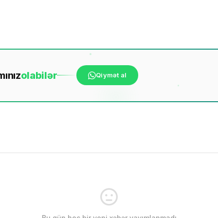
mınız
ola
bilər
Qiymət al
Bu gün heç bir yeni xəbər yayımlanmadı