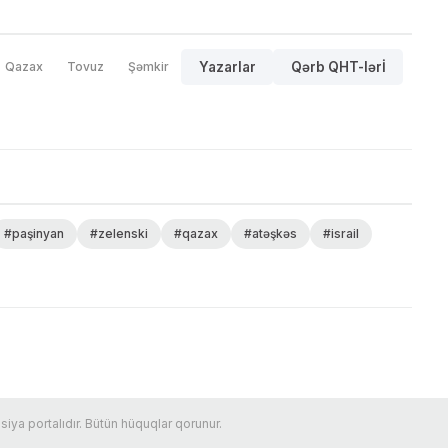
Qazax
Tovuz
Şəmkir
Yazarlar
Qərb QHT-lərİ
#paşinyan
#zelenski
#qazax
#atəşkəs
#israil
ya portalıdır. Bütün hüquqlar qorunur.