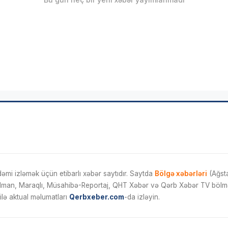
mi izləmək üçün etibarlı xəbər saytıdır. Saytda
Bölgə xəbərləri
(Ağsta
İdman, Maraqlı, Müsahibə-Reportaj, QHT Xəbər və Qərb Xəbər TV bölmələ
ilə aktual məlumatları
Qerbxeber.com
-da izləyin.