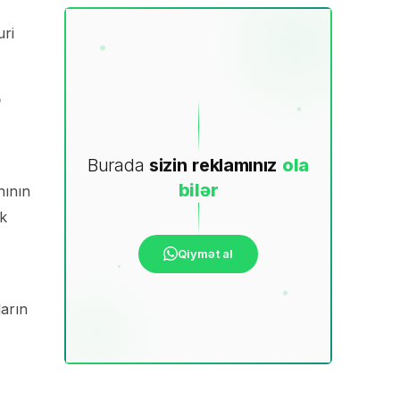
uri
ə
Burada
sizin
reklamınız
ola
bilər
nının
ik
Qiymət al
ların