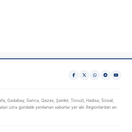
fa, Gədəbəy, Gəncə, Qazax, Şəmkir, Tovuz), Hadisə, Sosial,
ri üzrə gündəlik yenilənən xəbərlər yer alır. Regionlardan ən