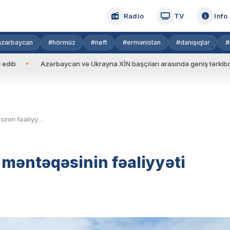
Radio
TV
Info
azərbaycan
#hörmüz
#neft
#ermənistan
#danışıqlar
#
Azərbaycan və Ukrayna XİN başçıları arasında geniş tərkibdə görüş keç
Tovuzda yanacaqdoldurma məntəqəsinin fəaliyyəti dayandırıldı
əntəqəsinin fəaliyyəti