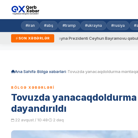
#iran
#abş
#tramp
#ukrayna
#rusiya
#
 qaydalar
Ukrayna Prezidenti Ceyhun Bayramovu qəbul edib
SON XƏBƏRLƏR
Skip
to
content
Ana Səhifə
Bölgə xəbərləri
BÖLGƏ XƏBƏRLƏRI
Tovuzda yanacaqdoldurma m
dayandırıldı
22 avqust / 10:48
2 dəq