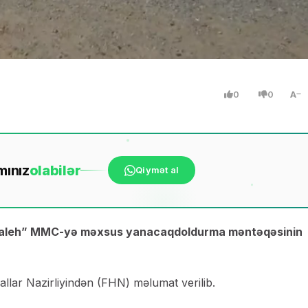
0
0
A
mınız
ola
bilər
Qiymət al
“Valeh” MMC-yə məxsus yanacaqdoldurma məntəqəsinin
llar Nazirliyindən (FHN) məlumat verilib.