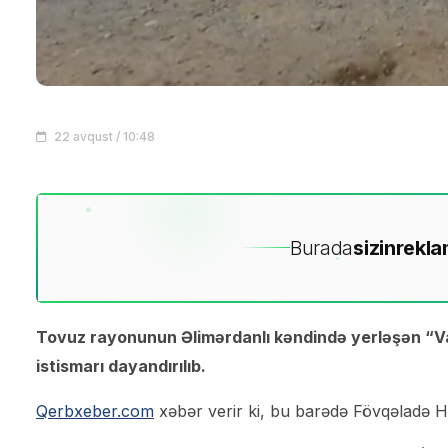
22 avqust / 10:48
Burada
sizin
rekla
Tovuz rayonunun Əlimərdanlı kəndində yerləşən 
istismarı dayandırılıb.
Qerbxeber.com
xəbər verir ki, bu barədə Fövqəladə Ha