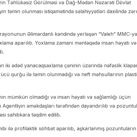
İşlərin Təhlükəsiz Görülməsi və Dağ-Mədən Nəzarəti Dövlət
in təmin olunması istiqamətində səlahiyyətləri daxilində zər
uz rayonunun Əlimərdanlı kəndində yerləşən “Valeh” MMC-y
lama aparılıb. Yoxlama zamanı məntəqədə insan həyatı və
b.
n iki ədəd yanacaqsaxlama çəninin üzərində nəfəslik klapa
ürücü qurğu ilə təmin olunmadığı və neft məhsullarının plast
nın mümkün olmadığı və insan həyatı və sağlamlığı üçün
ı Agentliyin əməkdaşları tərəfindən dayandırılıb və pozuntu
si sahibkara təqdim edilib.
ibi ilə profilaktik söhbət aparılıb, aşkarlanmış pozuntuların