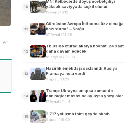
MN: Kəlbəcərdə döyüş növbətçiliyi
yüksək səviyyədə təşkil olunur
10
13 iyun / 10:12
Gürcüstan Avropa İttifaqına üzv olmağa
hazırdırmı? – Sorğu
11
27 fevral / 13:09
A
Tbilisidə oturaq aksiya növbəti 24 saat
daha davam edəcək
12
18 noyabr / 23:03
Nazirlik əməkdaşı saxlanıldı,Rusiya
Fransaya nota verdi
13
9 aprel / 13:23
Tramp: Ukrayna ən qısa zamanda
danışıqlar masasına əyləşsə yaxşı olar
14
17 fevral / 11:44
2 717 yoluxma faktı qeydə alınıb
15
8 aprel / 19:00