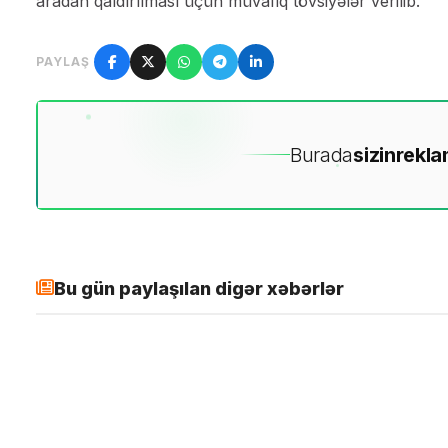
aradan qaldırılması üçün müvafiq tövsiyələr verilib.
PAYLAŞ
Burada
sizin
rekla
Bu gün paylaşılan digər xəbərlər