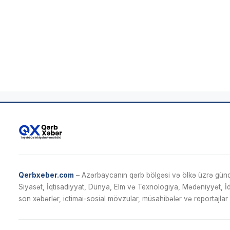
Qerbxeber.com
– Azərbaycanın qərb bölgəsi və ölkə üzrə gündə
Siyasət, İqtisadiyyat, Dünya, Elm və Texnologiya, Mədəniyyət, 
son xəbərlər, ictimai-sosial mövzular, müsahibələr və reportajlar 