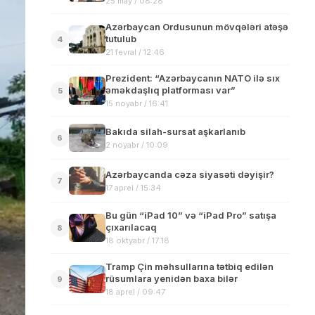
25 may / 08:28
edib
Azərbaycan Ordusunun mövqələri atəşə
tutulub
4
21 fevral / 12:46
Prezident: “Azərbaycanın NATO ilə sıx
əməkdaşlıq platforması var”
5
15 noyabr / 16:41
Bakıda silah-sursat aşkarlanıb
6
2 noyabr / 10:09
Azərbaycanda cəza siyasəti dəyişir?
7
17 aprel / 15:34
Bu gün “iPad 10” və “iPad Pro” satışa
çıxarılacaq
8
18 oktyabr / 17:18
Tramp Çin məhsullarına tətbiq edilən
rüsumlara yenidən baxa bilər
9
18 aprel / 09:47