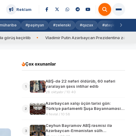
Reklam
müharibə
#paşinyan
#zelenski
#qazax
#atəşkəs
#isra
irilib
Vladimir Putin Azərbaycan Prezidentinə zəng edib
Çox oxunanlar
ABŞ-də 22 nəfəri öldürüb, 60 nəfəri
yaralayan şəxs intihar edib
1
28 oktyabr / 10:40
Azərbaycan xalqı üçün tarixi gün:
Türkiyə parlamenti Şuşa Bəyannaməsini
2
təsdiqlədi
4 fevral / 10:58
Ceyhun Bayramov ABŞ rəsmisi ilə
Azərbaycan-Ermənistan sülh
3
danışıqlarının cari vəziyyətini müzakirə