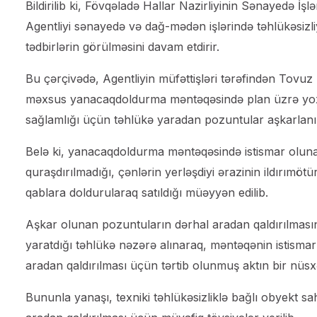
Bildirilib ki, Fövqəladə Hallar Nazirliyinin Sənayedə 
Agentliyi sənayedə və dağ-mədən işlərində təhlükəsizliy
tədbirlərin görülməsini davam etdirir.
Bu çərçivədə, Agentliyin müfəttişləri tərəfindən Tov
məxsus yanacaqdoldurma məntəqəsində plan üzrə yox
sağlamlığı üçün təhlükə yaradan pozuntular aşkarlanı
Belə ki, yanacaqdoldurma məntəqəsində istismar oluna
quraşdırılmadığı, çənlərin yerləşdiyi ərazinin ildırımöt
qablara doldurularaq satıldığı müəyyən edilib.
Aşkar olunan pozuntuların dərhal aradan qaldırılması
yaratdığı təhlükə nəzərə alınaraq, məntəqənin istismar
aradan qaldırılması üçün tərtib olunmuş aktın bir nüsxə
Bununla yanaşı, texniki təhlükəsizliklə bağlı obyekt sah