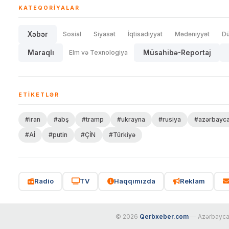
KATEQORIYALAR
Xəbər
Sosial
Siyasət
İqtisadiyyat
Mədəniyyət
D
Maraqlı
Elm və Texnologiya
Müsahibə-Reportaj
ETIKETLƏR
#iran
#abş
#tramp
#ukrayna
#rusiya
#azərbayc
#Aİ
#putin
#ÇİN
#Türkiyə
Radio
TV
Haqqımızda
Reklam
© 2026
Qerbxeber.com
— Azərbaycanı