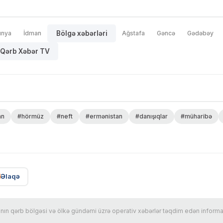
ünya
İdman
Bölgə xəbərləri
Ağstafa
Gəncə
Gədəbəy
Qərb Xəbər TV
an
#hörmüz
#neft
#ermənistan
#danışıqlar
#müharibə
Əlaqə
n qərb bölgəsi və ölkə gündəmi üzrə operativ xəbərlər təqdim edən informasi