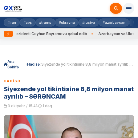
#iran
#abş
#tramp
#ukrayna
#rusiya
#azərbaycan
#h
rezidenti Ceyhun Bayramovu qəbul edib
Azərbaycan və Ukrayna XİN baş
Skip
to
content
Ana
Hadisə
Siyəzəndə yol tikintisinə 8,8 milyon manat ayrılıb – SƏRƏNCAM
Səhifə
HADISƏ
Siyəzəndə yol tikintisinə 8,8 milyon manat
ayrılıb – SƏRƏNCAM
9 oktyabr / 15:41
1 dəq