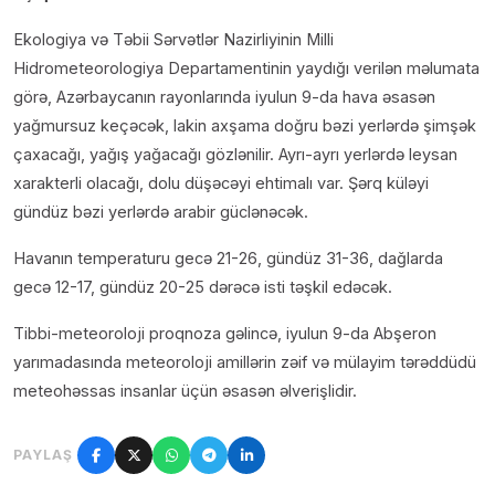
Ekologiya və Təbii Sərvətlər Nazirliyinin Milli
Hidrometeorologiya Departamentinin yaydığı verilən məlumata
görə, Azərbaycanın rayonlarında iyulun 9-da hava əsasən
yağmursuz keçəcək, lakin axşama doğru bəzi yerlərdə şimşək
çaxacağı, yağış yağacağı gözlənilir. Ayrı-ayrı yerlərdə leysan
xarakterli olacağı, dolu düşəcəyi ehtimalı var. Şərq küləyi
gündüz bəzi yerlərdə arabir güclənəcək.
Havanın temperaturu gecə 21-26, gündüz 31-36, dağlarda
gecə 12-17, gündüz 20-25 dərəcə isti təşkil edəcək.
Tibbi-meteoroloji proqnoza gəlincə, iyulun 9-da Abşeron
yarımadasında meteoroloji amillərin zəif və mülayim tərəddüdü
meteohəssas insanlar üçün əsasən əlverişlidir.
PAYLAŞ