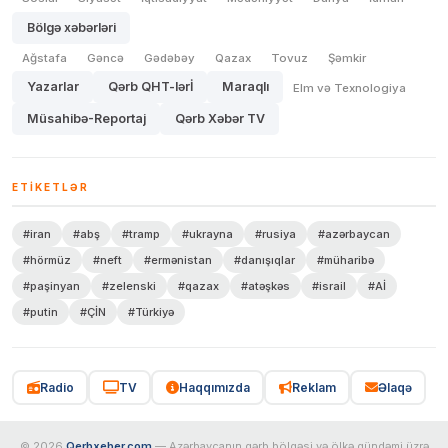
Bölgə xəbərləri
Ağstafa
Gəncə
Gədəbəy
Qazax
Tovuz
Şəmkir
Yazarlar
Qərb QHT-lərİ
Maraqlı
Elm və Texnologiya
Müsahibə-Reportaj
Qərb Xəbər TV
ETIKETLƏR
#iran
#abş
#tramp
#ukrayna
#rusiya
#azərbaycan
#hörmüz
#neft
#ermənistan
#danışıqlar
#müharibə
#paşinyan
#zelenski
#qazax
#atəşkəs
#israil
#Aİ
#putin
#ÇİN
#Türkiyə
Radio
TV
Haqqımızda
Reklam
Əlaqə
© 2026
Qerbxeber.com
— Azərbaycanın qərb bölgəsi və ölkə gündəmi üzrə