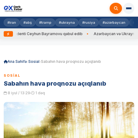
#iran
#abş
#tramp
#ukrayna
#rusiya
#azərbaycan
#h
identi Ceyhun Bayramovu qəbul edib
Azərbaycan və Ukrayna XİN başçıl
Skip
to
content
Ana Səhifə
Sosial
Sabahın hava proqnozu açıqlanıb
SOSIAL
Sabahın hava proqnozu açıqlanıb
8 iyul / 13:29
1 dəq