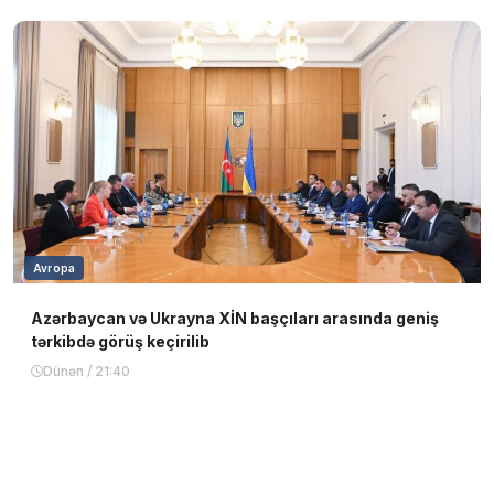
Avropa
Azərbaycan və Ukrayna XİN başçıları arasında geniş
tərkibdə görüş keçirilib
Dünən / 21:40