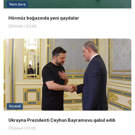
Yaxın Şərq
Hörmüz boğazında yeni qaydalar
Dünən / 22:09
Siyasət
Ukrayna Prezidenti Ceyhun Bayramovu qəbul edib
Dünən / 21:49