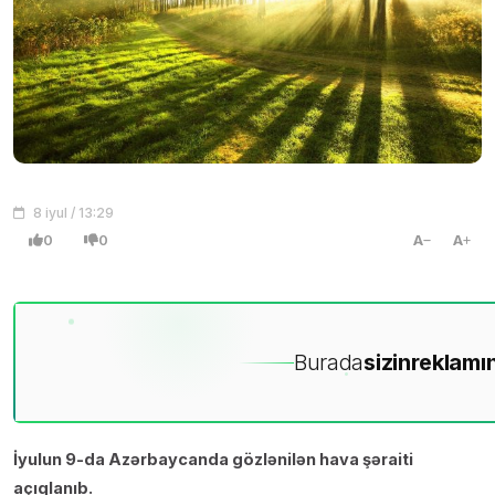
8 iyul / 13:29
0
0
A
A
Burada
sizin
reklamın
İyulun 9-da Azərbaycanda gözlənilən hava şəraiti
açıqlanıb.