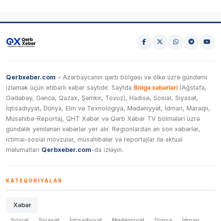
Qerbxeber.com
– Azərbaycanın qərb bölgəsi və ölkə üzrə gündəmi
izləmək üçün etibarlı xəbər saytıdır. Saytda
Bölgə xəbərləri
(Ağstafa,
Gədəbəy, Gəncə, Qazax, Şəmkir, Tovuz), Hadisə, Sosial, Siyasət,
İqtisadiyyat, Dünya, Elm və Texnologiya, Mədəniyyət, İdman, Maraqlı,
Müsahibə-Reportaj, QHT Xəbər və Qərb Xəbər TV bölmələri üzrə
gündəlik yenilənən xəbərlər yer alır. Regionlardan ən son xəbərlər,
ictimai-sosial mövzular, müsahibələr və reportajlar ilə aktual
məlumatları
Qerbxeber.com
-da izləyin.
KATEQORIYALAR
Xəbər
Sosial
Siyasət
İqtisadiyyat
Mədəniyyət
Dünya
İdman