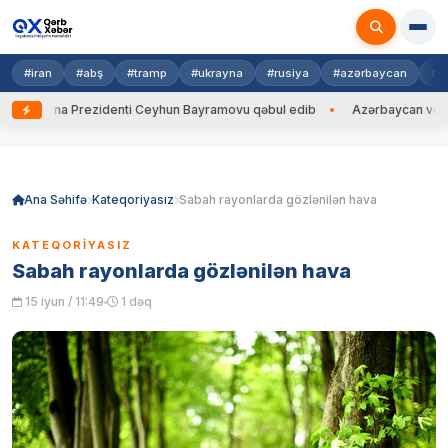
#iran
#abş
#tramp
#ukrayna
#rusiya
#azərbaycan
#h
Ukrayna Prezidenti Ceyhun Bayramovu qəbul edib
Azərbaycan və Ukrayn
Skip
to
content
Ana Səhifə
Kateqoriyasız
Sabah rayonlarda gözlənilən hava
KATEQORIYASIZ
Sabah rayonlarda gözlənilən hava
15 iyun / 11:49
1 dəq