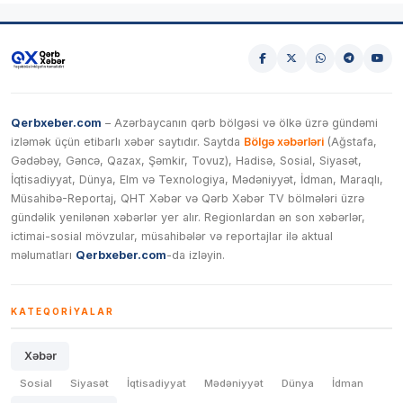
Qerbxeber.com
– Azərbaycanın qərb bölgəsi və ölkə üzrə gündəmi
izləmək üçün etibarlı xəbər saytıdır. Saytda
Bölgə xəbərləri
(Ağstafa,
Gədəbəy, Gəncə, Qazax, Şəmkir, Tovuz), Hadisə, Sosial, Siyasət,
İqtisadiyyat, Dünya, Elm və Texnologiya, Mədəniyyət, İdman, Maraqlı,
Müsahibə-Reportaj, QHT Xəbər və Qərb Xəbər TV bölmələri üzrə
gündəlik yenilənən xəbərlər yer alır. Regionlardan ən son xəbərlər,
ictimai-sosial mövzular, müsahibələr və reportajlar ilə aktual
məlumatları
Qerbxeber.com
-da izləyin.
KATEQORIYALAR
Xəbər
Sosial
Siyasət
İqtisadiyyat
Mədəniyyət
Dünya
İdman