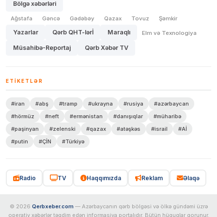
Bölgə xəbərləri
Ağstafa
Gəncə
Gədəbəy
Qazax
Tovuz
Şəmkir
Yazarlar
Qərb QHT-lərİ
Maraqlı
Elm və Texnologiya
Müsahibə-Reportaj
Qərb Xəbər TV
ETIKETLƏR
#iran
#abş
#tramp
#ukrayna
#rusiya
#azərbaycan
#hörmüz
#neft
#ermənistan
#danışıqlar
#müharibə
#paşinyan
#zelenski
#qazax
#atəşkəs
#israil
#Aİ
#putin
#ÇİN
#Türkiyə
Radio
TV
Haqqımızda
Reklam
Əlaqə
© 2026
Qerbxeber.com
— Azərbaycanın qərb bölgəsi və ölkə gündəmi üzrə
operativ xəbərlər təqdim edən informasiya portalıdır. Bütün hüquqlar qorunur.