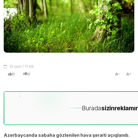
15 iyun / 11:49
0
0
A
A
Burada
sizin
reklamın
Azərbaycanda sabaha gözlənilən hava şəraiti açıqlanıb.