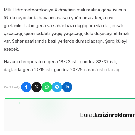
Milli Hidrometeorologiya Xidmətinin məlumatına görə, iyunun
16-da rayonlarda havanın əsasən yağmursuz keçəcəyi
gözlənilir. Lakin gecə və səhər bəzi dağlıq ərazilərdə şimşək
çaxacağı, qısamüddətli yağış yağacağı, dolu düşəcəyi ehtimalı
var. Səhər saatlarında bəzi yerlərdə dumaolacaqn. Şərq küləyi
əsəcək.
Havanın temperaturu gecə 18-23 isti, gündüz 32-37 isti,
dağlarda gecə 10-15 isti, gündüz 20-25 dərəcə isti olacaq.
PAYLAŞ
Burada
sizin
reklamın