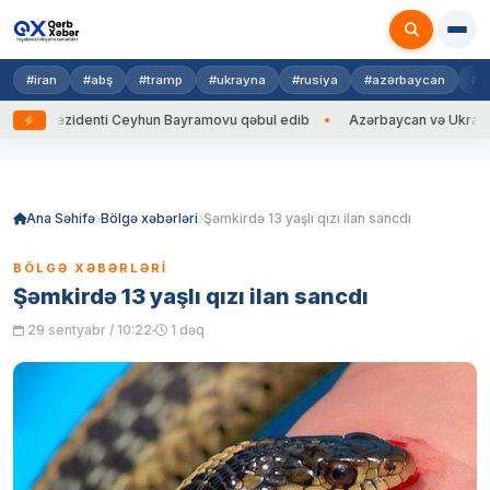
#iran
#abş
#tramp
#ukrayna
#rusiya
#azərbaycan
#h
rezidenti Ceyhun Bayramovu qəbul edib
Azərbaycan və Ukrayna XİN baş
Skip
to
content
Ana Səhifə
Bölgə xəbərləri
Şəmkirdə 13 yaşlı qızı ilan sancdı
BÖLGƏ XƏBƏRLƏRI
Şəmkirdə 13 yaşlı qızı ilan sancdı
29 sentyabr / 10:22
1 dəq