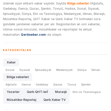
izləmək üçün etibarlı xəbər saytıdır. Saytda
Bölgə xəbərləri
(Ağstafa,
Gədəbəy, Gəncə, Qazax, Şəmkir, Tovuz), Hadisə, Sosial, Siyasət,
İqtisadiyyat, Dünya, Elm və Texnologiya, Mədəniyyət, İdman, Maraqlı,
Müsahibə-Reportaj, QHT Xəbər və Qərb Xəbər TV bölmələri üzrə
gündəlik yenilənən xəbərlər yer alır. Regionlardan ən son xəbərlər,
ictimai-sosial mövzular, müsahibələr və reportajlar ilə aktual
məlumatları
Qerbxeber.com
-da izləyin.
KATEQORIYALAR
Xəbər
Sosial
Siyasət
İqtisadiyyat
Mədəniyyət
Dünya
İdman
Bölgə xəbərləri
Ağstafa
Gəncə
Gədəbəy
Qazax
Tovuz
Şəmkir
Yazarlar
Qərb QHT-lərİ
Maraqlı
Elm və Texnologiya
Müsahibə-Reportaj
Qərb Xəbər TV