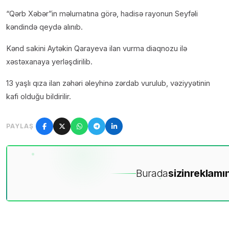
“Qərb Xəbər”in məlumatına görə, hadisə rayonun Seyfəli
kəndində qeydə alınıb.
Kənd sakini Aytəkin Qarayeva ilan vurma diaqnozu ilə
xəstəxanaya yerləşdirilib.
13 yaşlı qıza ilan zəhəri əleyhinə zərdab vurulub, vəziyyətinin
kafi olduğu bildirilir.
PAYLAŞ
Burada
sizin
reklamın