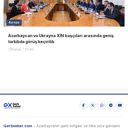
Avropa
Azərbaycan və Ukrayna XİN başçıları arasında geniş
tərkibdə görüş keçirilib
Dünən / 21:40
Qerbxeber.com
– Azərbaycanın qərb bölgəsi və ölkə üzrə gündəmi