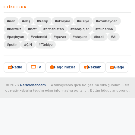
ETIKETLƏR
#iran
#abş
#tramp
#ukrayna
#rusiya
#azərbaycan
#hörmüz
#neft
#ermənistan
#danışıqlar
#müharibə
#paşinyan
#zelenski
#qazax
#atəşkəs
#israil
#Aİ
#putin
#ÇİN
#Türkiyə
Radio
TV
Haqqımızda
Reklam
Əlaqə
© 2026
Qerbxeber.com
— Azərbaycanın qərb bölgəsi və ölkə gündəmi üzrə
operativ xəbərlər təqdim edən informasiya portalıdır. Bütün hüquqlar qorunur.