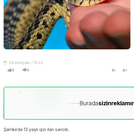
29 sentyabr / 10:22
0
0
A
A
Burada
sizin
reklamın
Şəmkirdə 13 yaşlı qızı ilan sancıb.