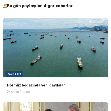
Bu gün paylaşılan digər xəbərlər
Yaxın Şərq
Hörmüz boğazında yeni qaydalar
Dünən / 22:09