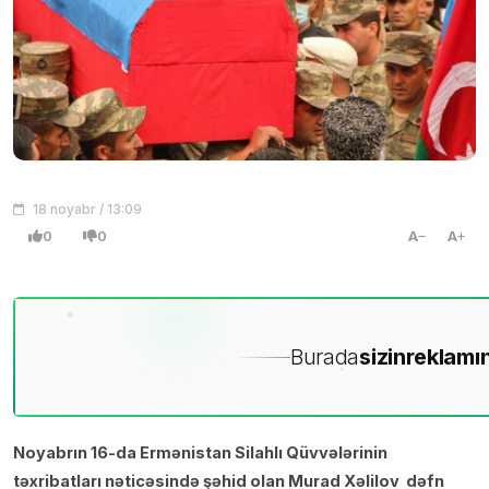
18 noyabr / 13:09
0
0
A
A
Burada
sizin
reklamın
Noyabrın 16-da Ermənistan Silahlı Qüvvələrinin
təxribatları nəticəsində şəhid olan Murad Xəlilov dəfn