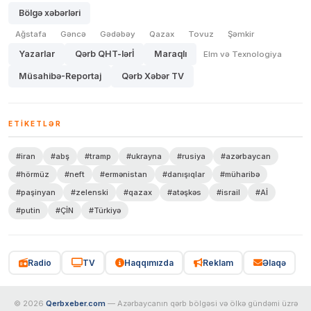
Bölgə xəbərləri
Ağstafa
Gəncə
Gədəbəy
Qazax
Tovuz
Şəmkir
Yazarlar
Qərb QHT-lərİ
Maraqlı
Elm və Texnologiya
Müsahibə-Reportaj
Qərb Xəbər TV
ETIKETLƏR
#iran
#abş
#tramp
#ukrayna
#rusiya
#azərbaycan
#hörmüz
#neft
#ermənistan
#danışıqlar
#müharibə
#paşinyan
#zelenski
#qazax
#atəşkəs
#israil
#Aİ
#putin
#ÇİN
#Türkiyə
Radio
TV
Haqqımızda
Reklam
Əlaqə
© 2026
Qerbxeber.com
— Azərbaycanın qərb bölgəsi və ölkə gündəmi üzrə