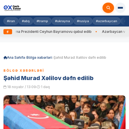
#iran
#abş
#tramp
#ukrayna
#rusiya
#azərbaycan
#h
Ukrayna Prezidenti Ceyhun Bayramovu qəbul edib
Azərbaycan və Ukrayn
Skip
to
content
Ana Səhifə
Bölgə xəbərləri
Şəhid Murad Xəlilov dəfn edilib
BÖLGƏ XƏBƏRLƏRI
Şəhid Murad Xəlilov dəfn edilib
18 noyabr / 13:09
1 dəq