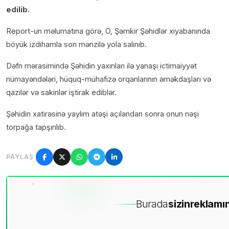
edilib.
Report-un məlumatına görə, O, Şəmkir Şəhidlər xiyabanında
böyük izdihamla son mənzilə yola salınıb.
Dəfn mərasimində Şəhidin yaxınları ilə yanaşı ictimaiyyət
nümayəndələri, hüquq-mühafizə orqanlarının əməkdaşları və
qazilər və sakinlər iştirak ediblər.
Şəhidin xatirəsinə yaylım atəşi açılandan sonra onun nəşi
torpağa tapşırılıb.
PAYLAŞ
Burada
sizin
reklamın