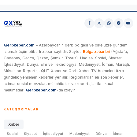
Qerbxeber.com
– Azərbaycanın qərb bölgəsi və ölkə üzrə gündəmi
izləmək üçün etibarlı xəbər saytıdır. Saytda
Bölgə xəbərləri
(Ağstafa,
Gədəbəy, Gəncə, Qazax, Şəmkir, Tovuz), Hadisə, Sosial, Siyasət,
İqtisadiyyat, Dünya, Elm və Texnologiya, Mədəniyyət, İdman, Maraqlı,
Müsahibə-Reportaj, QHT Xəbər və Qərb Xəbər TV bölmələri üzrə
gündəlik yenilənən xəbərlər yer alır. Regionlardan ən son xəbərlər,
ictimai-sosial mövzular, müsahibələr və reportajlar ilə aktual
məlumatları
Qerbxeber.com
-da izləyin.
KATEQORIYALAR
Xəbər
Sosial
Siyasət
İqtisadiyyat
Mədəniyyət
Dünya
İdman