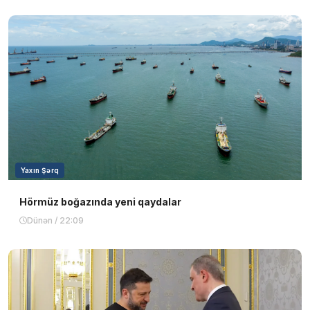
Yaxın Şərq
Hörmüz boğazında yeni qaydalar
Dünən / 22:09