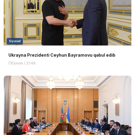
Siyasət
Ukrayna Prezidenti Ceyhun Bayramovu qəbul edib
Dünən / 21:49