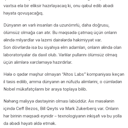
vaxtsa elə bir eliksir hazırlayacaq ki, onu qəbul edib əbədi
həyata qovuşacağıq.
Dünyanın ən varlı insanları da uzunömrlü, daha doğrusu,
ölümsüz olmağa can atır. Bu məqsədə çatmaq üçün onların
əlində milyardlar və lazımi dairələrdə hakimiyyət var.
Son dövrlərdə isə bu siyahıya elm adamları, onların əlində olan
laboratoriyalar da daxil olub. Varlılar pullarını ölümsüz olmaq
üçün alimlərə xərcləməyə hazırdırlar.
Hələ o qədər məşhur olmayan “Altos Labs” kompaniyası keçən
il təsis edilib, amma dünyanın ən nüfuzlu alimlərini, o cümlədən
Nobel mükafatçılarını bir araya toplaya bilib.
Nəhəng maliyyə dəstəyinin olması labüddür. Axı məsələnin
içində Ceff Bezos, Bill Qeyts və Mark Zukerberq var. Onların
hər birinin məqsədi eynidir – texnologiyanın inkişafı və bu yolla
da əbədi həyatı əldə etmək.