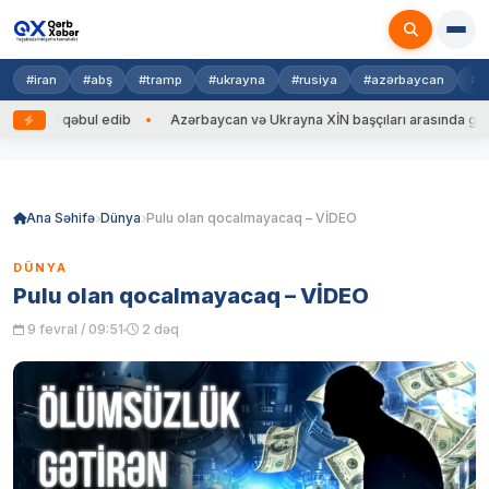
#iran
#abş
#tramp
#ukrayna
#rusiya
#azərbaycan
#h
qəbul edib
Azərbaycan və Ukrayna XİN başçıları arasında geniş tərkibdə
Skip
to
content
Ana Səhifə
Dünya
Pulu olan qocalmayacaq – VİDEO
DÜNYA
Pulu olan qocalmayacaq – VİDEO
9 fevral / 09:51
2 dəq