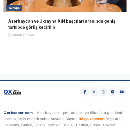
Avropa
Azərbaycan və Ukrayna XİN başçıları arasında geniş
tərkibdə görüş keçirilib
Dünən / 21:40
Qerbxeber.com
– Azərbaycanın qərb bölgəsi və ölkə üzrə gündəmi
izləmək üçün etibarlı xəbər saytıdır. Saytda
Bölgə xəbərləri
(Ağstafa,
Gədəbəy, Gəncə, Qazax, Şəmkir, Tovuz), Hadisə, Sosial, Siyasət,