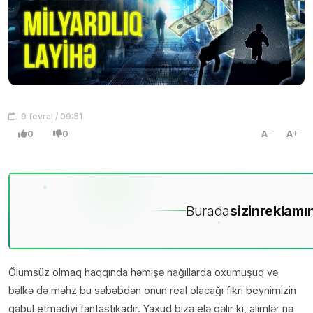
9 fevral / 09:51
0
0
A
A
Burada
sizin
reklamın
Ölümsüz olmaq haqqında həmişə nağıllarda oxumuşuq və
bəlkə də məhz bu səbəbdən onun real olacağı fikri beynimizin
qəbul etmədiyi fantastikadır. Yaxud bizə elə gəlir ki, alimlər nə