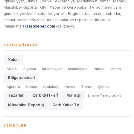
İqtisadiyyat, Dünya, Elm və Texnologiya, Mədəniyyət, İdman, Maraqlı,
Müsahibə-Reportaj, QHT Xəbər və Qərb Xəbər TV bölmələri üzrə
gündəlik yenilənən xəbərlər yer alır. Regionlardan ən son xəbərlər,
ictimai-sosial mövzular, müsahibələr və reportajlar ilə aktual
məlumatları
Qerbxeber.com
-da izləyin.
KATEQORIYALAR
Xəbər
Sosial
Siyasət
İqtisadiyyat
Mədəniyyət
Dünya
İdman
Bölgə xəbərləri
Ağstafa
Gəncə
Gədəbəy
Qazax
Tovuz
Şəmkir
Yazarlar
Qərb QHT-lərİ
Maraqlı
Elm və Texnologiya
Müsahibə-Reportaj
Qərb Xəbər TV
ETIKETLƏR