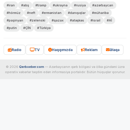
#iran
#abş
#tramp
#ukrayna
#rusiya
#azərbaycan
#hörmüz
#neft
#ermənistan
#danışıqlar
#müharibə
#paşinyan
#zelenski
#qazax
#atəşkəs
#israil
#Aİ
#putin
#ÇİN
#Türkiyə
Radio
TV
Haqqımızda
Reklam
Əlaqə
© 2026
Qerbxeber.com
— Azərbaycanın qərb bölgəsi və ölkə gündəmi üzrə
operativ xəbərlər təqdim edən informasiya portalıdır. Bütün hüquqlar qorunur.