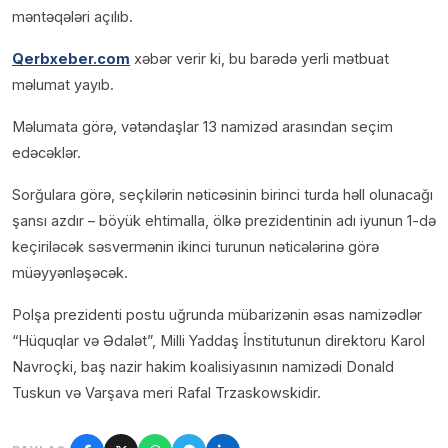
məntəqələri açılıb.
Qerbxeber.com
xəbər verir ki, bu barədə yerli mətbuat
məlumat yayıb.
Məlumata görə, vətəndaşlar 13 namizəd arasından seçim
edəcəklər.
Sorğulara görə, seçkilərin nəticəsinin birinci turda həll olunacağı
şansı azdır – böyük ehtimalla, ölkə prezidentinin adı iyunun 1-də
keçiriləcək səsvermənin ikinci turunun nəticələrinə görə
müəyyənləşəcək.
Polşa prezidenti postu uğrunda mübarizənin əsas namizədlər
“Hüquqlar və Ədalət”, Milli Yaddaş İnstitutunun direktoru Karol
Navroçki, baş nazir hakim koalisiyasının namizədi Donald
Tuskun və Varşava meri Rafal Trzaskowskidir.