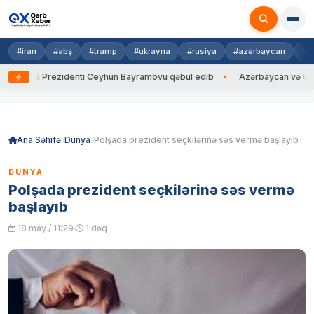
#iran
#abş
#tramp
#ukrayna
#rusiya
#azərbaycan
#h
rayna Prezidenti Ceyhun Bayramovu qəbul edib
Azərbaycan və Ukrayna 
Skip
to
content
Ana Səhifə
Dünya
Polşada prezident seçkilərinə səs vermə başlayıb
DÜNYA
Polşada prezident seçkilərinə səs vermə
başlayıb
18 may / 11:29
1 dəq