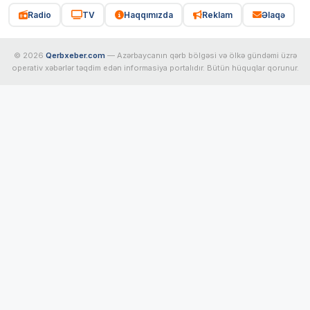
Radio
TV
Haqqımızda
Reklam
Əlaqə
© 2026
Qerbxeber.com
— Azərbaycanın qərb bölgəsi və ölkə gündəmi üzrə
operativ xəbərlər təqdim edən informasiya portalıdır. Bütün hüquqlar qorunur.