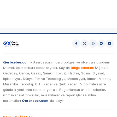
Qerbxeber.com
– Azərbaycanın qərb bölgəsi və ölkə üzrə gündəmi
izləmək üçün etibarlı xəbər saytıdır. Saytda
Bölgə xəbərləri
(Ağstafa,
Gədəbəy, Gəncə, Qazax, Şəmkir, Tovuz), Hadisə, Sosial, Siyasət,
İqtisadiyyat, Dünya, Elm və Texnologiya, Mədəniyyət, İdman, Maraqlı,
Müsahibə-Reportaj, QHT Xəbər və Qərb Xəbər TV bölmələri üzrə
gündəlik yenilənən xəbərlər yer alır. Regionlardan ən son xəbərlər,
ictimai-sosial mövzular, müsahibələr və reportajlar ilə aktual
məlumatları
Qerbxeber.com
-da izləyin.