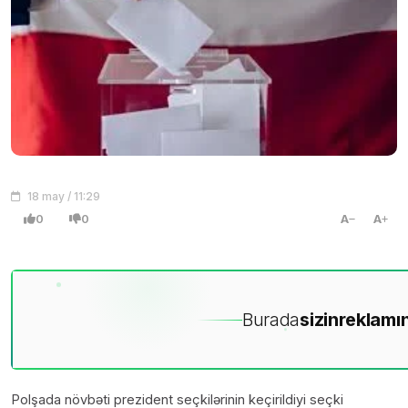
18 may / 11:29
0
0
A
A
Burada
sizin
reklamın
Polşada növbəti prezident seçkilərinin keçirildiyi seçki