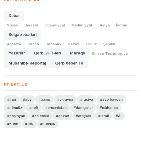
KATEQORIYALAR
Xəbər
Sosial
Siyasət
İqtisadiyyat
Mədəniyyət
Dünya
İdman
Bölgə xəbərləri
Ağstafa
Gəncə
Gədəbəy
Qazax
Tovuz
Şəmkir
Yazarlar
Qərb QHT-lərİ
Maraqlı
Elm və Texnologiya
Müsahibə-Reportaj
Qərb Xəbər TV
ETIKETLƏR
#iran
#abş
#tramp
#ukrayna
#rusiya
#azərbaycan
#hörmüz
#neft
#ermənistan
#danışıqlar
#müharibə
#paşinyan
#zelenski
#qazax
#atəşkəs
#israil
#Aİ
#putin
#ÇİN
#Türkiyə