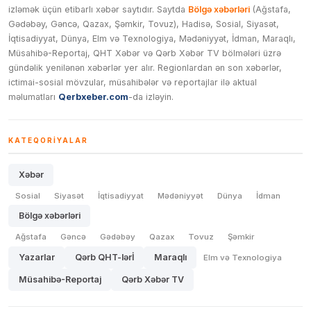
izləmək üçün etibarlı xəbər saytıdır. Saytda
Bölgə xəbərləri
(Ağstafa,
Gədəbəy, Gəncə, Qazax, Şəmkir, Tovuz), Hadisə, Sosial, Siyasət,
İqtisadiyyat, Dünya, Elm və Texnologiya, Mədəniyyət, İdman, Maraqlı,
Müsahibə-Reportaj, QHT Xəbər və Qərb Xəbər TV bölmələri üzrə
gündəlik yenilənən xəbərlər yer alır. Regionlardan ən son xəbərlər,
ictimai-sosial mövzular, müsahibələr və reportajlar ilə aktual
məlumatları
Qerbxeber.com
-da izləyin.
KATEQORIYALAR
Xəbər
Sosial
Siyasət
İqtisadiyyat
Mədəniyyət
Dünya
İdman
Bölgə xəbərləri
Ağstafa
Gəncə
Gədəbəy
Qazax
Tovuz
Şəmkir
Yazarlar
Qərb QHT-lərİ
Maraqlı
Elm və Texnologiya
Müsahibə-Reportaj
Qərb Xəbər TV