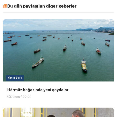
Bu gün paylaşılan digər xəbərlər
Yaxın Şərq
Hörmüz boğazında yeni qaydalar
Dünən / 22:09