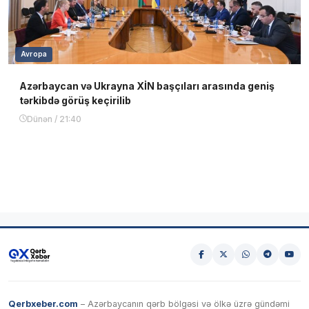
Avropa
Azərbaycan və Ukrayna XİN başçıları arasında geniş
tərkibdə görüş keçirilib
Dünən / 21:40
Qerbxeber.com
– Azərbaycanın qərb bölgəsi və ölkə üzrə gündəmi