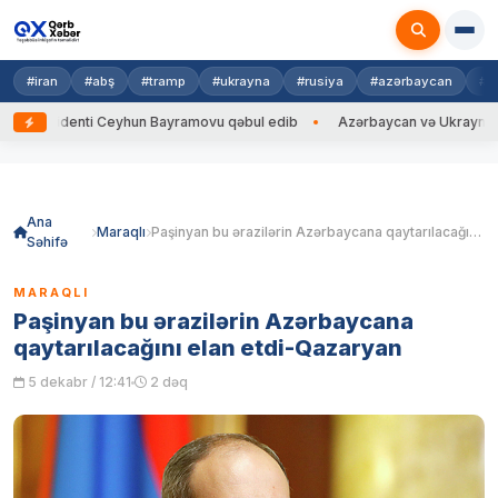
#iran
#abş
#tramp
#ukrayna
#rusiya
#azərbaycan
#h
identi Ceyhun Bayramovu qəbul edib
Azərbaycan və Ukrayna XİN başçıl
Skip
to
content
Ana
Maraqlı
Paşinyan bu ərazilərin Azərbaycana qaytarılacağını elan etdi-Qazaryan
Səhifə
MARAQLI
Paşinyan bu ərazilərin Azərbaycana
qaytarılacağını elan etdi-Qazaryan
5 dekabr / 12:41
2 dəq