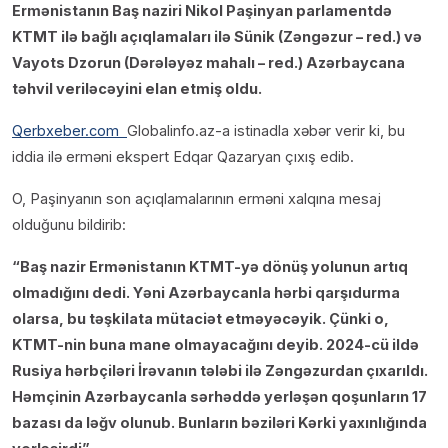
Ermənistanın Baş naziri Nikol Paşinyan parlamentdə
KTMT ilə bağlı açıqlamaları ilə Sünik (Zəngəzur – red.) və
Vayots Dzorun (Dərələyəz mahalı – red.) Azərbaycana
təhvil veriləcəyini elan etmiş oldu.
Qerbxeber.com
Globalinfo.az-a istinadla xəbər verir ki, bu
iddia ilə erməni ekspert Edqar Qazaryan çıxış edib.
O, Paşinyanın son açıqlamalarının erməni xalqına mesaj
olduğunu bildirib:
“Baş nazir Ermənistanın KTMT-yə dönüş yolunun artıq
olmadığını dedi. Yəni Azərbaycanla hərbi qarşıdurma
olarsa, bu təşkilata mütaciət etməyəcəyik. Çünki o,
KTMT-nin buna mane olmayacağını deyib. 2024-cü ildə
Rusiya hərbçiləri İrəvanın tələbi ilə Zəngəzurdan çıxarıldı.
Həmçinin Azərbaycanla sərhəddə yerləşən qoşunların 17
bazası da ləğv olunub. Bunların bəziləri Kərki yaxınlığında