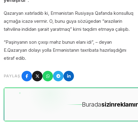
yerləşirdi”
.
Qazaryan xatırladıb ki, Ermənistan Rusiyaya Qafanda konsulluq
açmağa icazə vermir. O, bunu guya sözügedən “ərazilərin
təhvilinə indidən şərait yaratmaq” kimi təqdim etməyə çalışıb.
“Paşinyanın son çıxışı məhz bunun elanı idi”, – deyən
E.Qazaryan dolayı yolla Ermənistanın təxribata hazırlaşdığını
etiraf edib.
PAYLAŞ
Burada
sizin
reklamın