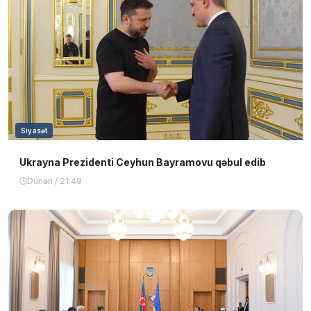
Siyasət
Ukrayna Prezidenti Ceyhun Bayramovu qəbul edib
Dünən / 21:49