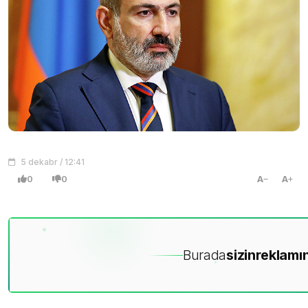
5 dekabr / 12:41
0
0
A
A
Burada
sizin
reklamın