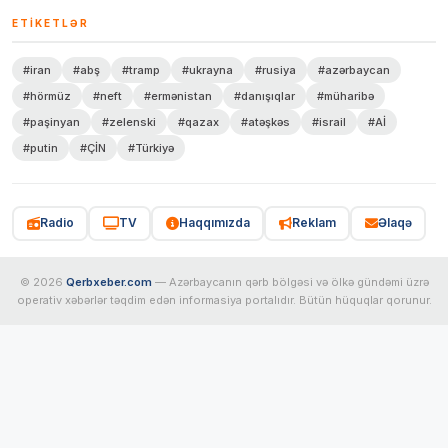
ETIKETLƏR
#iran
#abş
#tramp
#ukrayna
#rusiya
#azərbaycan
#hörmüz
#neft
#ermənistan
#danışıqlar
#müharibə
#paşinyan
#zelenski
#qazax
#atəşkəs
#israil
#Aİ
#putin
#ÇİN
#Türkiyə
Radio
TV
Haqqımızda
Reklam
Əlaqə
© 2026
Qerbxeber.com
— Azərbaycanın qərb bölgəsi və ölkə gündəmi üzrə
operativ xəbərlər təqdim edən informasiya portalıdır. Bütün hüquqlar qorunur.