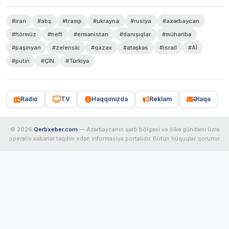
#iran
#abş
#tramp
#ukrayna
#rusiya
#azərbaycan
#hörmüz
#neft
#ermənistan
#danışıqlar
#müharibə
#paşinyan
#zelenski
#qazax
#atəşkəs
#israil
#Aİ
#putin
#ÇİN
#Türkiyə
Radio
TV
Haqqımızda
Reklam
Əlaqə
© 2026
Qerbxeber.com
— Azərbaycanın qərb bölgəsi və ölkə gündəmi üzrə
operativ xəbərlər təqdim edən informasiya portalıdır. Bütün hüquqlar qorunur.