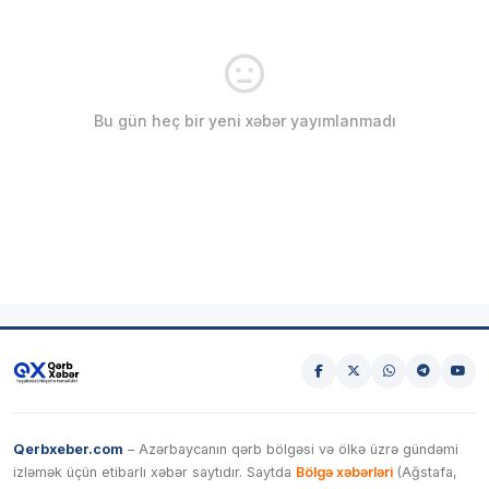
Bu gün heç bir yeni xəbər yayımlanmadı
Qerbxeber.com
– Azərbaycanın qərb bölgəsi və ölkə üzrə gündəmi
izləmək üçün etibarlı xəbər saytıdır. Saytda
Bölgə xəbərləri
(Ağstafa,