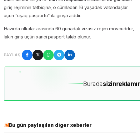
giriş rejiminin tətbiqinə, o cümlədən 16 yaşadək vətəndaşlar
üçün “uşaq pasportu” ilə girişə aiddir.
Hazırda ölkələr arasında 60 günədək vizasız rejim mövcuddur,
lakin giriş üçün xarici pasport tələb olunur.
PAYLAŞ
Burada
sizin
reklamın
Bu gün paylaşılan digər xəbərlər