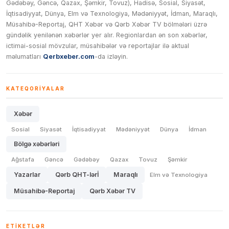
Gədəbəy, Gəncə, Qazax, Şəmkir, Tovuz), Hadisə, Sosial, Siyasət,
İqtisadiyyat, Dünya, Elm və Texnologiya, Mədəniyyət, İdman, Maraqlı,
Müsahibə-Reportaj, QHT Xəbər və Qərb Xəbər TV bölmələri üzrə
gündəlik yenilənən xəbərlər yer alır. Regionlardan ən son xəbərlər,
ictimai-sosial mövzular, müsahibələr və reportajlar ilə aktual
məlumatları
Qerbxeber.com
-da izləyin.
KATEQORIYALAR
Xəbər
Sosial
Siyasət
İqtisadiyyat
Mədəniyyət
Dünya
İdman
Bölgə xəbərləri
Ağstafa
Gəncə
Gədəbəy
Qazax
Tovuz
Şəmkir
Yazarlar
Qərb QHT-lərİ
Maraqlı
Elm və Texnologiya
Müsahibə-Reportaj
Qərb Xəbər TV
ETIKETLƏR