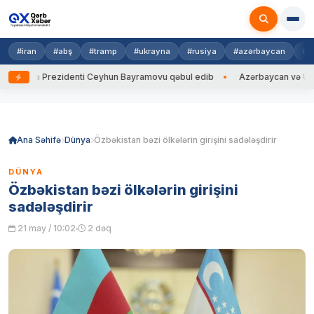
#iran
#abş
#tramp
#ukrayna
#rusiya
#azərbaycan
#h
ayna Prezidenti Ceyhun Bayramovu qəbul edib
Azərbaycan və Ukrayna 
Skip
to
content
Ana Səhifə
Dünya
Özbəkistan bəzi ölkələrin girişini sadələşdirir
DÜNYA
Özbəkistan bəzi ölkələrin girişini
sadələşdirir
21 may / 10:02
2 dəq