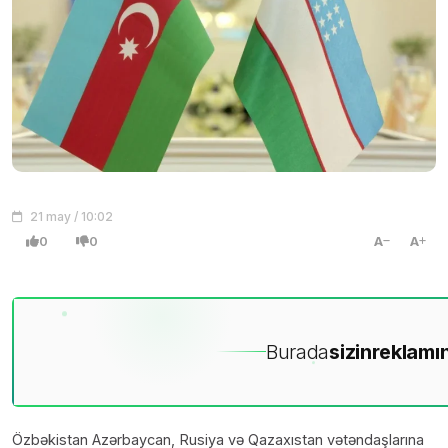
21 may / 10:02
0
0
A
A
Burada
sizin
reklamın
Özbəkistan Azərbaycan, Rusiya və Qazaxıstan vətəndaşlarına