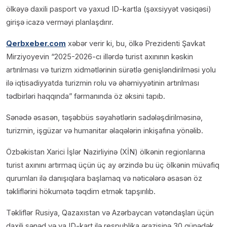
ölkəyə daxili pasport və yaxud ID-kartla (şəxsiyyət vəsiqəsi)
girişə icazə verməyi planlaşdırır.
Qerbxeber.com
xəbər verir ki, bu, ölkə Prezidenti Şavkat
Mirziyoyevin “2025-2026-cı illərdə turist axınının kəskin
artırılması və turizm xidmətlərinin sürətlə genişləndirilməsi yolu
ilə iqtisadiyyatda turizmin rolu və əhəmiyyətinin artırılması
tədbirləri haqqında” fərmanında öz əksini tapıb.
Sənədə əsasən, təşəbbüs səyahətlərin sadələşdirilməsinə,
turizmin, işgüzar və humanitar əlaqələrin inkişafına yönəlib.
Özbəkistan Xarici İşlər Nazirliyinə (XİN) ölkənin regionlarına
turist axınını artırmaq üçün üç ay ərzində bu üç ölkənin müvafiq
qurumları ilə danışıqlara başlamaq və nəticələrə əsasən öz
təkliflərini hökumətə təqdim etmək tapşırılıb.
Təkliflər Rusiya, Qazaxıstan və Azərbaycan vətəndaşları üçün
daxili sənəd və ya ID-kart ilə respublika ərazisinə 30 günədək