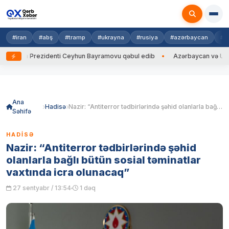
#iran
#abş
#tramp
#ukrayna
#rusiya
#azərbaycan
#h
ayna Prezidenti Ceyhun Bayramovu qəbul edib
Azərbaycan və Ukrayna 
Skip
to
content
Ana
Hadisə
Nazir: “Antiterror tədbirlərində şəhid olanlarla bağlı bütün sosial təminatlar vaxtında icra olunacaq”
Səhifə
HADISƏ
Nazir: “Antiterror tədbirlərində şəhid
olanlarla bağlı bütün sosial təminatlar
vaxtında icra olunacaq”
27 sentyabr / 13:54
1 dəq