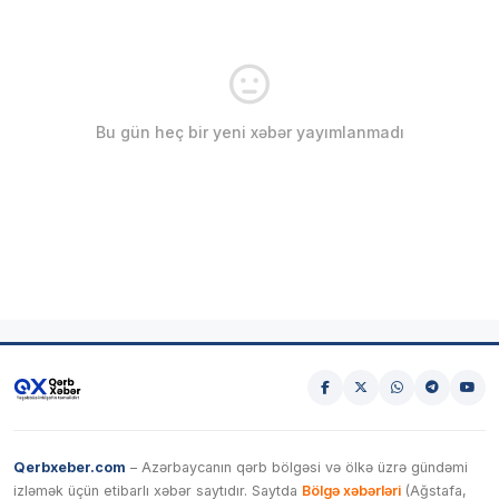
Bu gün heç bir yeni xəbər yayımlanmadı
Qerbxeber.com
– Azərbaycanın qərb bölgəsi və ölkə üzrə gündəmi
izləmək üçün etibarlı xəbər saytıdır. Saytda
Bölgə xəbərləri
(Ağstafa,