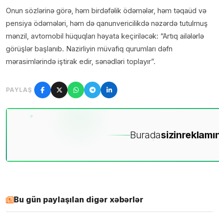
Onun sözlərinə görə, həm birdəfəlik ödəmələr, həm təqaüd və
pensiya ödəmələri, həm də qanunvericilikdə nəzərdə tutulmuş
mənzil, avtomobil hüquqları həyata keçiriləcək: “Artıq ailələrlə
görüşlər başlanıb. Nazirliyin müvafiq qurumları dəfn
mərasimlərində iştirak edir, sənədləri toplayır”.
PAYLAŞ
Burada
sizin
reklamın
Bu gün paylaşılan digər xəbərlər