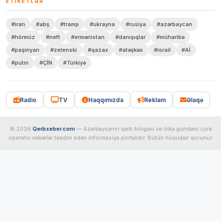
ETIKETLƏR
#iran
#abş
#tramp
#ukrayna
#rusiya
#azərbaycan
#hörmüz
#neft
#ermənistan
#danışıqlar
#müharibə
#paşinyan
#zelenski
#qazax
#atəşkəs
#israil
#Aİ
#putin
#ÇİN
#Türkiyə
Radio
TV
Haqqımızda
Reklam
Əlaqə
© 2026
Qerbxeber.com
— Azərbaycanın qərb bölgəsi və ölkə gündəmi üzrə
operativ xəbərlər təqdim edən informasiya portalıdır. Bütün hüquqlar qorunur.