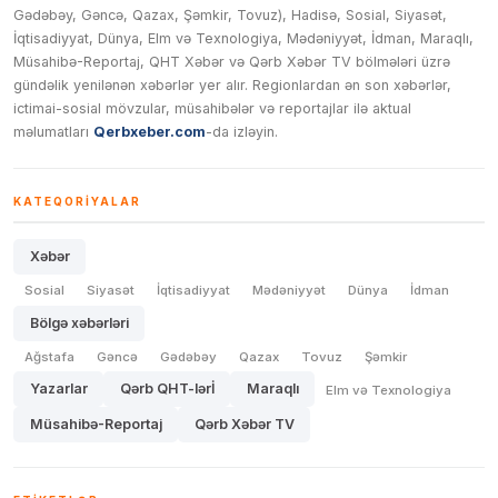
Gədəbəy, Gəncə, Qazax, Şəmkir, Tovuz), Hadisə, Sosial, Siyasət,
İqtisadiyyat, Dünya, Elm və Texnologiya, Mədəniyyət, İdman, Maraqlı,
Müsahibə-Reportaj, QHT Xəbər və Qərb Xəbər TV bölmələri üzrə
gündəlik yenilənən xəbərlər yer alır. Regionlardan ən son xəbərlər,
ictimai-sosial mövzular, müsahibələr və reportajlar ilə aktual
məlumatları
Qerbxeber.com
-da izləyin.
KATEQORIYALAR
Xəbər
Sosial
Siyasət
İqtisadiyyat
Mədəniyyət
Dünya
İdman
Bölgə xəbərləri
Ağstafa
Gəncə
Gədəbəy
Qazax
Tovuz
Şəmkir
Yazarlar
Qərb QHT-lərİ
Maraqlı
Elm və Texnologiya
Müsahibə-Reportaj
Qərb Xəbər TV