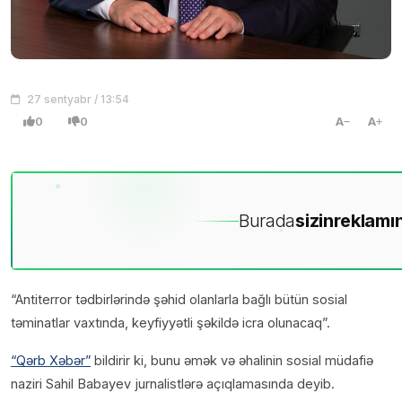
27 sentyabr / 13:54
0
0
A
A
Burada
sizin
reklamın
“Antiterror tədbirlərində şəhid olanlarla bağlı bütün sosial
təminatlar vaxtında, keyfiyyətli şəkildə icra olunacaq”.
“Qərb Xəbər”
bildirir ki, bunu əmək və əhalinin sosial müdafiə
naziri Sahil Babayev jurnalistlərə açıqlamasında deyib.