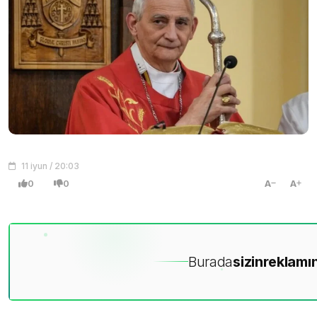
11 iyun / 20:03
0
0
A
A
Burada
sizin
reklamın