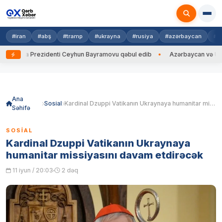
#iran
#abş
#tramp
#ukrayna
#rusiya
#azərbaycan
#h
ayna Prezidenti Ceyhun Bayramovu qəbul edib
Azərbaycan və Ukrayna 
Skip
to
content
Ana
Sosial
Kardinal Dzuppi Vatikanın Ukraynaya humanitar missiyasını davam etdirəcək
Səhifə
SOSIAL
Kardinal Dzuppi Vatikanın Ukraynaya
humanitar missiyasını davam etdirəcək
11 iyun / 20:03
2 dəq