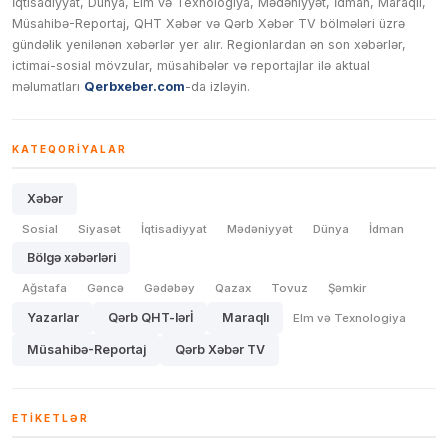
İqtisadiyyat, Dünya, Elm və Texnologiya, Mədəniyyət, İdman, Maraqlı,
Müsahibə-Reportaj, QHT Xəbər və Qərb Xəbər TV bölmələri üzrə
gündəlik yenilənən xəbərlər yer alır. Regionlardan ən son xəbərlər,
ictimai-sosial mövzular, müsahibələr və reportajlar ilə aktual
məlumatları
Qerbxeber.com
-da izləyin.
KATEQORIYALAR
Xəbər
Sosial
Siyasət
İqtisadiyyat
Mədəniyyət
Dünya
İdman
Bölgə xəbərləri
Ağstafa
Gəncə
Gədəbəy
Qazax
Tovuz
Şəmkir
Yazarlar
Qərb QHT-lərİ
Maraqlı
Elm və Texnologiya
Müsahibə-Reportaj
Qərb Xəbər TV
ETIKETLƏR