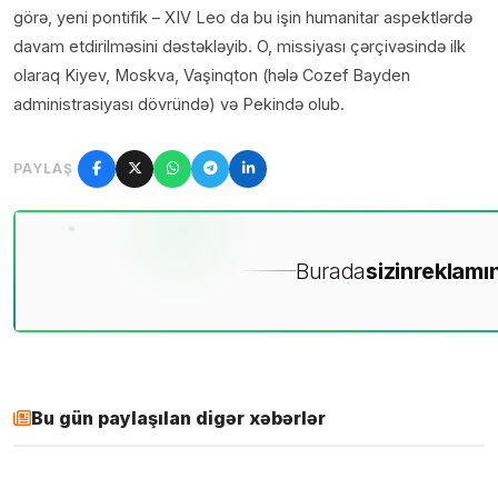
görə, yeni pontifik – XIV Leo da bu işin humanitar aspektlərdə
davam etdirilməsini dəstəkləyib. O, missiyası çərçivəsində ilk
olaraq Kiyev, Moskva, Vaşinqton (hələ Cozef Bayden
administrasiyası dövründə) və Pekində olub.
PAYLAŞ
Burada
sizin
reklamın
Bu gün paylaşılan digər xəbərlər