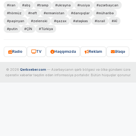
#iran
#abş
#tramp
#ukrayna
#rusiya
#azərbaycan
#hörmüz
#neft
#ermənistan
#danışıqlar
#müharibə
#paşinyan
#zelenski
#qazax
#atəşkəs
#israil
#Aİ
#putin
#ÇİN
#Türkiyə
Radio
TV
Haqqımızda
Reklam
Əlaqə
© 2026
Qerbxeber.com
— Azərbaycanın qərb bölgəsi və ölkə gündəmi üzrə
operativ xəbərlər təqdim edən informasiya portalıdır. Bütün hüquqlar qorunur.