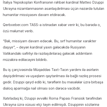
İtaliya Yepiskopları Konfransının rəhbəri kardinal Matteo Dzuppi
Ukrayna nizamlanmasının asanlaşdırılması üçün nəzərdə tutulan
humanitar missiyasını davam etdirəcək.
Qerbxeber.com TASS-a istinadən xəbər verir ki, bu barədə o,
özü məlumat verib.
“Bəli, missiyam davam edəcək. Bu, sırf humanitar xarakter
daşıyır”, – deyən kardinal yaxın gələcəkdə Rusiyanın
Vatikandakı səfirliyi ilə razılaşdırılaraq gələcək addımların
müzakirə ediləcəyini bildirib.
Bu iş çərçivəsində Müqəddəs Taxt-Tacın yardımı ilə əsirlərin
dəyişdirilməsi və uşaqların qaytarılması ilə bağlı razılıq prosesi
gedir. Dzuppi qeyd edib ki, tərəflərin bu məsələlər üzrə birbaşa
dialoq aparmağa nail olması son dərəcə vacibdir.
Xatırladaq ki, Dzuppi əvvəlki Roma Papası Fransisk tərəfindən
Ukrayna üzrə xüsusi elçi təyin edilmişdi. Dzuppinin sözlərinə