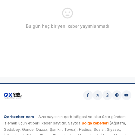
Bu gün heç bir yeni xəbər yayımlanmadı
Qerbxeber.com
– Azərbaycanın qərb bölgəsi və ölkə üzrə gündəmi
izləmək üçün etibarlı xəbər saytıdır. Saytda
Bölgə xəbərləri
(Ağstafa,
Gədəbəy, Gəncə, Qazax, Şəmkir, Tovuz), Hadisə, Sosial, Siyasət,