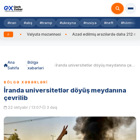
#iran
#abş
#tramp
#ukrayna
#rusiya
#neft
#hörmüz
edib
Valyuta məzənnəsi
Azad edilmiş ərazilərdə daha 212 mina, 7
Skip
to
content
Ana
Bölgə
İranda universitetlər döyüş meydanına çevrilib
Səhifə
xəbərləri
BÖLGƏ XƏBƏRLƏRI
İranda universitetlər döyüş meydanına
çevrilib
22 oktyabr / 13:07
3 dəq