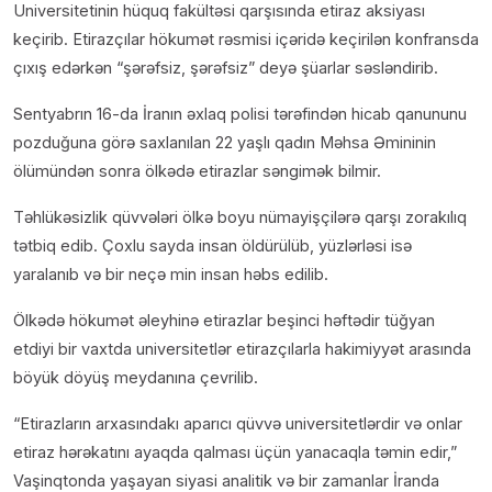
Universitetinin hüquq fakültəsi qarşısında etiraz aksiyası
keçirib. Etirazçılar hökumət rəsmisi içəridə keçirilən konfransda
çıxış edərkən “şərəfsiz, şərəfsiz” deyə şüarlar səsləndirib.
Sentyabrın 16-da İranın əxlaq polisi tərəfindən hicab qanununu
pozduğuna görə saxlanılan 22 yaşlı qadın Məhsa Əmininin
ölümündən sonra ölkədə etirazlar səngimək bilmir.
Təhlükəsizlik qüvvələri ölkə boyu nümayişçilərə qarşı zorakılıq
tətbiq edib. Çoxlu sayda insan öldürülüb, yüzlərləsi isə
yaralanıb və bir neçə min insan həbs edilib.
Ölkədə hökumət əleyhinə etirazlar beşinci həftədir tüğyan
etdiyi bir vaxtda universitetlər etirazçılarla hakimiyyət arasında
böyük döyüş meydanına çevrilib.
“Etirazların arxasındakı aparıcı qüvvə universitetlərdir və onlar
etiraz hərəkatını ayaqda qalması üçün yanacaqla təmin edir,”
Vaşinqtonda yaşayan siyasi analitik və bir zamanlar İranda