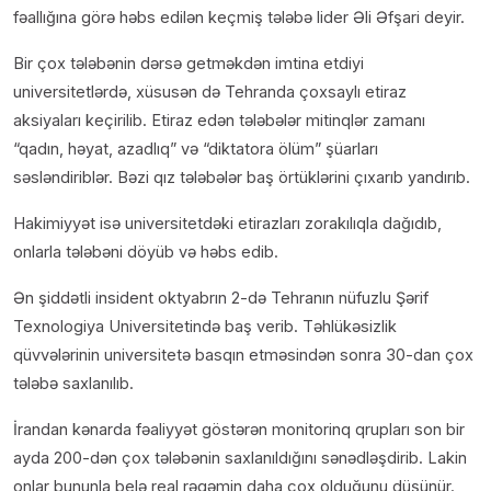
fəallığına görə həbs edilən keçmiş tələbə lider Əli Əfşari deyir.
Bir çox tələbənin dərsə getməkdən imtina etdiyi
universitetlərdə, xüsusən də Tehranda çoxsaylı etiraz
aksiyaları keçirilib. Etiraz edən tələbələr mitinqlər zamanı
“qadın, həyat, azadlıq” və “diktatora ölüm” şüarları
səsləndiriblər. Bəzi qız tələbələr baş örtüklərini çıxarıb yandırıb.
Hakimiyyət isə universitetdəki etirazları zorakılıqla dağıdıb,
onlarla tələbəni döyüb və həbs edib.
Ən şiddətli insident oktyabrın 2-də Tehranın nüfuzlu Şərif
Texnologiya Universitetində baş verib. Təhlükəsizlik
qüvvələrinin universitetə basqın etməsindən sonra 30-dan çox
tələbə saxlanılıb.
İrandan kənarda fəaliyyət göstərən monitorinq qrupları son bir
ayda 200-dən çox tələbənin saxlanıldığını sənədləşdirib. Lakin
onlar bununla belə real rəqəmin daha çox olduğunu düşünür.