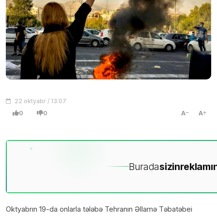
22 oktyabr / 13:07
0
0
A
A
Burada
sizin
reklamın
Oktyabrın 19-da onlarla tələbə Tehranın Əllamə Təbatəbei