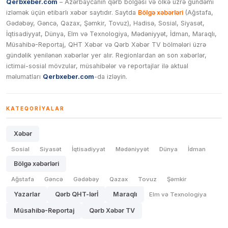
Qerbxeber.com
– Azərbaycanın qərb bölgəsi və ölkə üzrə gündəmi
izləmək üçün etibarlı xəbər saytıdır. Saytda
Bölgə xəbərləri
(Ağstafa,
Gədəbəy, Gəncə, Qazax, Şəmkir, Tovuz), Hadisə, Sosial, Siyasət,
İqtisadiyyat, Dünya, Elm və Texnologiya, Mədəniyyət, İdman, Maraqlı,
Müsahibə-Reportaj, QHT Xəbər və Qərb Xəbər TV bölmələri üzrə
gündəlik yenilənən xəbərlər yer alır. Regionlardan ən son xəbərlər,
ictimai-sosial mövzular, müsahibələr və reportajlar ilə aktual
məlumatları
Qerbxeber.com
-da izləyin.
KATEQORIYALAR
Xəbər
Sosial
Siyasət
İqtisadiyyat
Mədəniyyət
Dünya
İdman
Bölgə xəbərləri
Ağstafa
Gəncə
Gədəbəy
Qazax
Tovuz
Şəmkir
Yazarlar
Qərb QHT-lərİ
Maraqlı
Elm və Texnologiya
Müsahibə-Reportaj
Qərb Xəbər TV