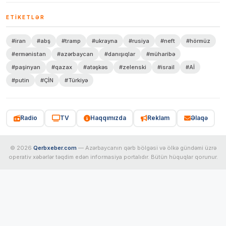
ETIKETLƏR
#iran
#abş
#tramp
#ukrayna
#rusiya
#neft
#hörmüz
#ermənistan
#azərbaycan
#danışıqlar
#müharibə
#paşinyan
#qazax
#atəşkəs
#zelenski
#israil
#Aİ
#putin
#ÇİN
#Türkiyə
Radio
TV
Haqqımızda
Reklam
Əlaqə
© 2026
Qerbxeber.com
— Azərbaycanın qərb bölgəsi və ölkə gündəmi üzrə
operativ xəbərlər təqdim edən informasiya portalıdır. Bütün hüquqlar qorunur.