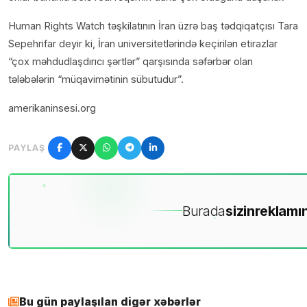
Human Rights Watch təşkilatının İran üzrə baş tədqiqatçısı Tara
Sepehrifar deyir ki, İran universitetlərində keçirilən etirazlar
“çox məhdudlaşdırıcı şərtlər” qarşısında səfərbər olan
tələbələrin “müqavimətinin sübutudur”.
amerikaninsesi.org
PAYLAŞ
Burada
sizin
reklamın
Bu gün paylaşılan digər xəbərlər