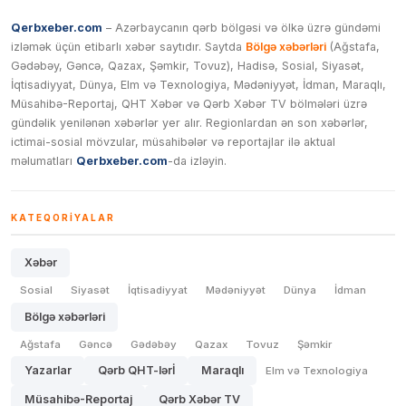
Qerbxeber.com
– Azərbaycanın qərb bölgəsi və ölkə üzrə gündəmi
izləmək üçün etibarlı xəbər saytıdır. Saytda
Bölgə xəbərləri
(Ağstafa,
Gədəbəy, Gəncə, Qazax, Şəmkir, Tovuz), Hadisə, Sosial, Siyasət,
İqtisadiyyat, Dünya, Elm və Texnologiya, Mədəniyyət, İdman, Maraqlı,
Müsahibə-Reportaj, QHT Xəbər və Qərb Xəbər TV bölmələri üzrə
gündəlik yenilənən xəbərlər yer alır. Regionlardan ən son xəbərlər,
ictimai-sosial mövzular, müsahibələr və reportajlar ilə aktual
məlumatları
Qerbxeber.com
-da izləyin.
KATEQORIYALAR
Xəbər
Sosial
Siyasət
İqtisadiyyat
Mədəniyyət
Dünya
İdman
Bölgə xəbərləri
Ağstafa
Gəncə
Gədəbəy
Qazax
Tovuz
Şəmkir
Yazarlar
Qərb QHT-lərİ
Maraqlı
Elm və Texnologiya
Müsahibə-Reportaj
Qərb Xəbər TV