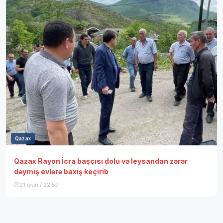
Qazax
Qazax Rayon İcra başçısı dolu və leysandan zərər
dəymiş evlərə baxış keçirib
21 iyun / 22:57