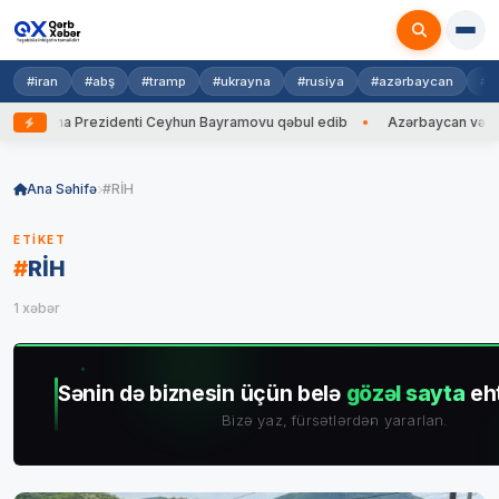
#iran
#abş
#tramp
#ukrayna
#rusiya
#azərbaycan
#h
Ukrayna Prezidenti Ceyhun Bayramovu qəbul edib
Azərbaycan və Ukrayn
Skip
to
Ana Səhifə
#RİH
content
ETIKET
#
RİH
1 xəbər
Sənin də biznesin üçün belə
gözəl sayta
eht
Bizə yaz, fürsətlərdən yararlan.