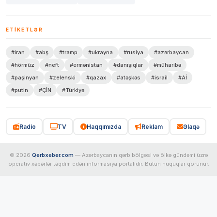
ETIKETLƏR
#iran
#abş
#tramp
#ukrayna
#rusiya
#azərbaycan
#hörmüz
#neft
#ermənistan
#danışıqlar
#müharibə
#paşinyan
#zelenski
#qazax
#atəşkəs
#israil
#Aİ
#putin
#ÇİN
#Türkiyə
Radio
TV
Haqqımızda
Reklam
Əlaqə
© 2026
Qerbxeber.com
— Azərbaycanın qərb bölgəsi və ölkə gündəmi üzrə
operativ xəbərlər təqdim edən informasiya portalıdır. Bütün hüquqlar qorunur.