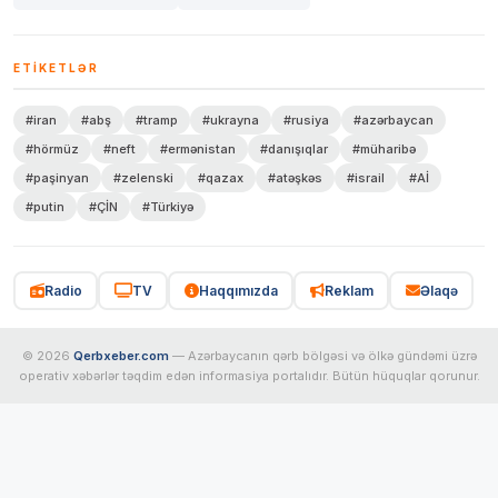
ETIKETLƏR
#iran
#abş
#tramp
#ukrayna
#rusiya
#azərbaycan
#hörmüz
#neft
#ermənistan
#danışıqlar
#müharibə
#paşinyan
#zelenski
#qazax
#atəşkəs
#israil
#Aİ
#putin
#ÇİN
#Türkiyə
Radio
TV
Haqqımızda
Reklam
Əlaqə
© 2026
Qerbxeber.com
— Azərbaycanın qərb bölgəsi və ölkə gündəmi üzrə
operativ xəbərlər təqdim edən informasiya portalıdır. Bütün hüquqlar qorunur.