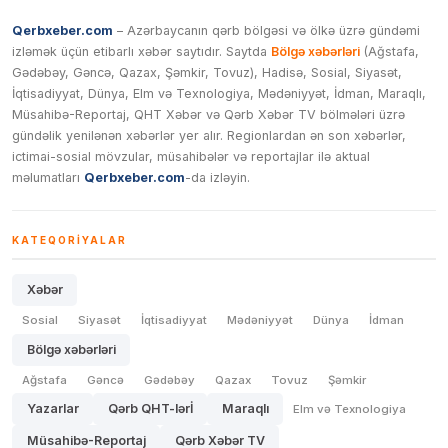
Qerbxeber.com
– Azərbaycanın qərb bölgəsi və ölkə üzrə gündəmi
izləmək üçün etibarlı xəbər saytıdır. Saytda
Bölgə xəbərləri
(Ağstafa,
Gədəbəy, Gəncə, Qazax, Şəmkir, Tovuz), Hadisə, Sosial, Siyasət,
İqtisadiyyat, Dünya, Elm və Texnologiya, Mədəniyyət, İdman, Maraqlı,
Müsahibə-Reportaj, QHT Xəbər və Qərb Xəbər TV bölmələri üzrə
gündəlik yenilənən xəbərlər yer alır. Regionlardan ən son xəbərlər,
ictimai-sosial mövzular, müsahibələr və reportajlar ilə aktual
məlumatları
Qerbxeber.com
-da izləyin.
KATEQORIYALAR
Xəbər
Sosial
Siyasət
İqtisadiyyat
Mədəniyyət
Dünya
İdman
Bölgə xəbərləri
Ağstafa
Gəncə
Gədəbəy
Qazax
Tovuz
Şəmkir
Yazarlar
Qərb QHT-lərİ
Maraqlı
Elm və Texnologiya
Müsahibə-Reportaj
Qərb Xəbər TV