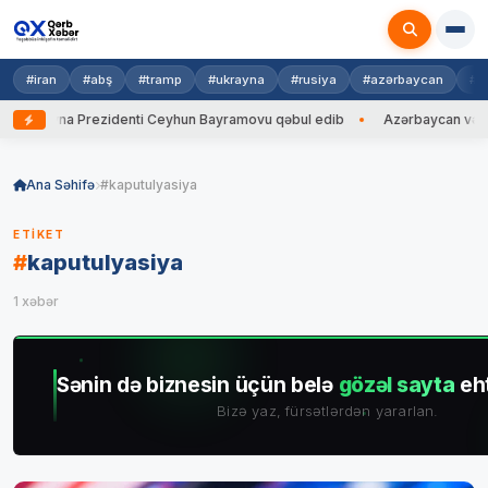
#iran
#abş
#tramp
#ukrayna
#rusiya
#azərbaycan
#h
Ukrayna Prezidenti Ceyhun Bayramovu qəbul edib
Azərbaycan və Ukray
Skip
to
Ana Səhifə
#kaputulyasiya
content
ETIKET
#
kaputulyasiya
1 xəbər
Sənin də biznesin üçün belə
gözəl sayta
eht
Bizə yaz, fürsətlərdən yararlan.