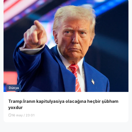
Dünya
Tramp:İranın kapitulyasiya olacağına heçbir şübhəm
yoxdur
16 may / 23:01