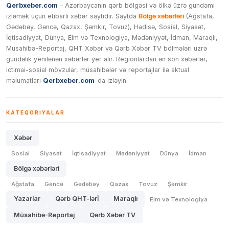
Qerbxeber.com
– Azərbaycanın qərb bölgəsi və ölkə üzrə gündəmi
izləmək üçün etibarlı xəbər saytıdır. Saytda
Bölgə xəbərləri
(Ağstafa,
Gədəbəy, Gəncə, Qazax, Şəmkir, Tovuz), Hadisə, Sosial, Siyasət,
İqtisadiyyat, Dünya, Elm və Texnologiya, Mədəniyyət, İdman, Maraqlı,
Müsahibə-Reportaj, QHT Xəbər və Qərb Xəbər TV bölmələri üzrə
gündəlik yenilənən xəbərlər yer alır. Regionlardan ən son xəbərlər,
ictimai-sosial mövzular, müsahibələr və reportajlar ilə aktual
məlumatları
Qerbxeber.com
-da izləyin.
KATEQORIYALAR
Xəbər
Sosial
Siyasət
İqtisadiyyat
Mədəniyyət
Dünya
İdman
Bölgə xəbərləri
Ağstafa
Gəncə
Gədəbəy
Qazax
Tovuz
Şəmkir
Yazarlar
Qərb QHT-lərİ
Maraqlı
Elm və Texnologiya
Müsahibə-Reportaj
Qərb Xəbər TV