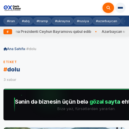
#iran
#abş
#tramp
#ukrayna
#rusiya
#azərbaycan
#h
rayna Prezidenti Ceyhun Bayramovu qəbul edib
Azərbaycan və Ukrayna
Skip
to
Ana Səhifə
#dolu
content
ETIKET
#
dolu
3 xəbər
Sənin də biznesin üçün belə
gözəl sayta
eht
Bizə yaz, fürsətlərdən yararlan.