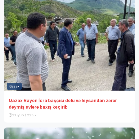
Qazax
Qazax Rayon İcra başçısı dolu və leysandan zərər
dəymiş evlərə baxış keçirib
21 iyun / 22:57