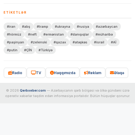
ETIKETLƏR
#iran
#abş
#tramp
#ukrayna
#rusiya
#azərbaycan
#hörmüz
#neft
#ermənistan
#danışıqlar
#müharibə
#paşinyan
#zelenski
#qazax
#atəşkəs
#israil
#Aİ
#putin
#ÇİN
#Türkiyə
Radio
TV
Haqqımızda
Reklam
Əlaqə
© 2026
Qerbxeber.com
— Azərbaycanın qərb bölgəsi və ölkə gündəmi üzrə
operativ xəbərlər təqdim edən informasiya portalıdır. Bütün hüquqlar qorunur.