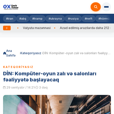
#iran
#abş
#tramp
#ukrayna
#rusiya
#neft
#hörmüz
edib
Valyuta məzənnəsi
Azad edilmiş ərazilərdə daha 212 mina, 7
Skip
to
content
Ana
Kateqoriyasız
DİN: Kompüter-oyun zalı və salonları fəaliyyətə başlayacaq
Səhifə
KATEQORIYASIZ
DİN: Kompüter-oyun zalı və salonları
fəaliyyətə başlayacaq
29 sentyabr / 14:21
3 dəq