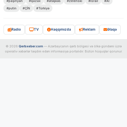
#paşinyan
#qazax
#atəşkəs
#zelenski
#israil
#Aİ
#putin
#ÇİN
#Türkiyə
Radio
TV
Haqqımızda
Reklam
Əlaqə
© 2026
Qerbxeber.com
— Azərbaycanın qərb bölgəsi və ölkə gündəmi üzrə
operativ xəbərlər təqdim edən informasiya portalıdır. Bütün hüquqlar qorunur.