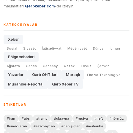
məlumatları
Qerbxeber.com
-da izləyin.
KATEQORIYALAR
Xəbər
Sosial
Siyasət
İqtisadiyyat
Mədəniyyət
Dünya
İdman
Bölgə xəbərləri
Ağstafa
Gəncə
Gədəbəy
Qazax
Tovuz
Şəmkir
Yazarlar
Qərb QHT-lərİ
Maraqlı
Elm və Texnologiya
Müsahibə-Reportaj
Qərb Xəbər TV
ETIKETLƏR
#iran
#abş
#tramp
#ukrayna
#rusiya
#neft
#hörmüz
#ermənistan
#azərbaycan
#danışıqlar
#müharibə