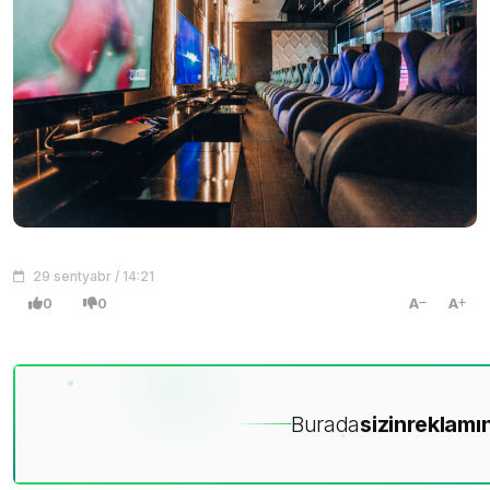
29 sentyabr / 14:21
0
0
A
A
Burada
sizin
reklamın