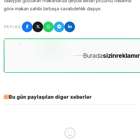
fəaliyyət göstərən məkanlarda qeydə alınan pozuntu hallarına
görə məkan sahibi birbaşa cavabdehlik daşıyır.
PAYLAŞ
Burada
sizin
reklamın
Bu gün paylaşılan digər xəbərlər