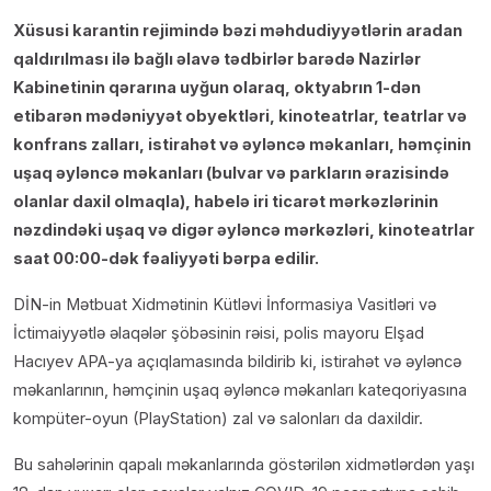
Xüsusi karantin rejimində bəzi məhdudiyyətlərin aradan
qaldırılması ilə bağlı əlavə tədbirlər barədə Nazirlər
Kabinetinin qərarına uyğun olaraq, oktyabrın 1-dən
etibarən mədəniyyət obyektləri, kinoteatrlar, teatrlar və
konfrans zalları, istirahət və əyləncə məkanları, həmçinin
uşaq əyləncə məkanları (bulvar və parkların ərazisində
olanlar daxil olmaqla), habelə iri ticarət mərkəzlərinin
nəzdindəki uşaq və digər əyləncə mərkəzləri, kinoteatrlar
saat 00:00-dək fəaliyyəti bərpa edilir.
DİN-in Mətbuat Xidmətinin Kütləvi İnformasiya Vasitləri və
İctimaiyyətlə əlaqələr şöbəsinin rəisi, polis mayoru Elşad
Hacıyev APA-ya açıqlamasında bildirib ki, istirahət və əyləncə
məkanlarının, həmçinin uşaq əyləncə məkanları kateqoriyasına
kompüter-oyun (PlayStation) zal və salonları da daxildir.
Bu sahələrinin qapalı məkanlarında göstərilən xidmətlərdən yaşı