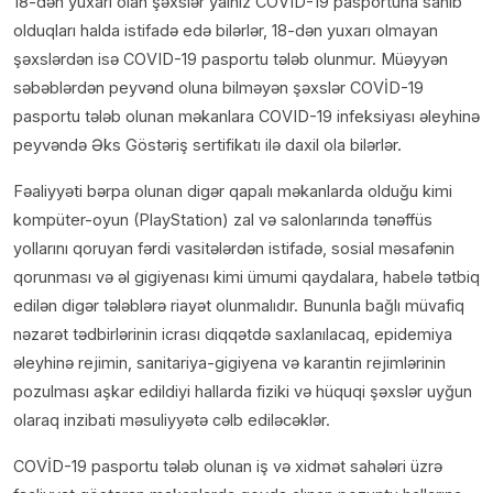
18-dən yuxarı olan şəxslər yalnız COVID-19 pasportuna sahib
olduqları halda istifadə edə bilərlər, 18-dən yuxarı olmayan
şəxslərdən isə COVID-19 pasportu tələb olunmur. Müəyyən
səbəblərdən peyvənd oluna bilməyən şəxslər COVİD-19
pasportu tələb olunan məkanlara COVID-19 infeksiyası əleyhinə
peyvəndə Əks Göstəriş sertifikatı ilə daxil ola bilərlər.
Fəaliyyəti bərpa olunan digər qapalı məkanlarda olduğu kimi
kompüter-oyun (PlayStation) zal və salonlarında tənəffüs
yollarını qoruyan fərdi vasitələrdən istifadə, sosial məsafənin
qorunması və əl gigiyenası kimi ümumi qaydalara, habelə tətbiq
edilən digər tələblərə riayət olunmalıdır. Bununla bağlı müvafiq
nəzarət tədbirlərinin icrası diqqətdə saxlanılacaq, epidemiya
əleyhinə rejimin, sanitariya-gigiyena və karantin rejimlərinin
pozulması aşkar edildiyi hallarda fiziki və hüquqi şəxslər uyğun
olaraq inzibati məsuliyyətə cəlb ediləcəklər.
COVİD-19 pasportu tələb olunan iş və xidmət sahələri üzrə