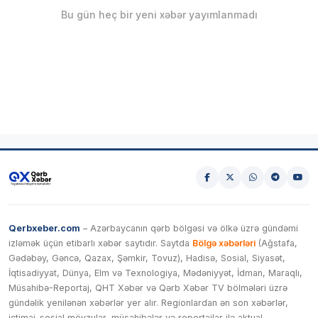
Bu gün heç bir yeni xəbər yayımlanmadı
Qerbxeber.com
– Azərbaycanın qərb bölgəsi və ölkə üzrə gündəmi
izləmək üçün etibarlı xəbər saytıdır. Saytda
Bölgə xəbərləri
(Ağstafa,
Gədəbəy, Gəncə, Qazax, Şəmkir, Tovuz), Hadisə, Sosial, Siyasət,
İqtisadiyyat, Dünya, Elm və Texnologiya, Mədəniyyət, İdman, Maraqlı,
Müsahibə-Reportaj, QHT Xəbər və Qərb Xəbər TV bölmələri üzrə
gündəlik yenilənən xəbərlər yer alır. Regionlardan ən son xəbərlər,
ictimai-sosial mövzular, müsahibələr və reportajlar ilə aktual