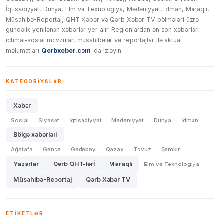
İqtisadiyyat, Dünya, Elm və Texnologiya, Mədəniyyət, İdman, Maraqlı,
Müsahibə-Reportaj, QHT Xəbər və Qərb Xəbər TV bölmələri üzrə
gündəlik yenilənən xəbərlər yer alır. Regionlardan ən son xəbərlər,
ictimai-sosial mövzular, müsahibələr və reportajlar ilə aktual
məlumatları
Qerbxeber.com
-da izləyin.
KATEQORIYALAR
Xəbər
Sosial
Siyasət
İqtisadiyyat
Mədəniyyət
Dünya
İdman
Bölgə xəbərləri
Ağstafa
Gəncə
Gədəbəy
Qazax
Tovuz
Şəmkir
Yazarlar
Qərb QHT-lərİ
Maraqlı
Elm və Texnologiya
Müsahibə-Reportaj
Qərb Xəbər TV
ETIKETLƏR