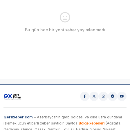
Bu gün heç bir yeni xəbər yayımlanmadı
Qerbxeber.com
– Azərbaycanın qərb bölgəsi və ölkə üzrə gündəmi
izləmək üçün etibarlı xəbər saytıdır. Saytda
Bölgə xəbərləri
(Ağstafa,
Gədəbəy, Gəncə, Qazax, Şəmkir, Tovuz), Hadisə, Sosial, Siyasət,