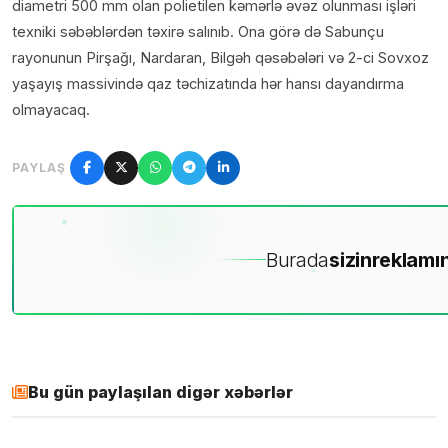
diametri 500 mm olan polietilen kəmərlə əvəz olunması işləri
texniki səbəblərdən təxirə salınıb. Ona görə də Sabunçu
rayonunun Pirşağı, Nardaran, Bilgəh qəsəbələri və 2-ci Sovxoz
yaşayış massivində qaz təchizatında hər hansı dayandırma
olmayacaq.
PAYLAŞ
Burada
sizin
reklamın
Bu gün paylaşılan digər xəbərlər