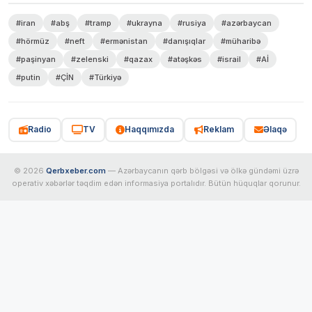
#iran
#abş
#tramp
#ukrayna
#rusiya
#azərbaycan
#hörmüz
#neft
#ermənistan
#danışıqlar
#müharibə
#paşinyan
#zelenski
#qazax
#atəşkəs
#israil
#Aİ
#putin
#ÇİN
#Türkiyə
Radio
TV
Haqqımızda
Reklam
Əlaqə
© 2026
Qerbxeber.com
— Azərbaycanın qərb bölgəsi və ölkə gündəmi üzrə
operativ xəbərlər təqdim edən informasiya portalıdır. Bütün hüquqlar qorunur.