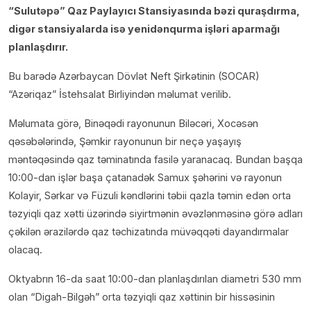
“Sulutəpə” Qaz Paylayıcı Stansiyasında bəzi quraşdırma,
digər stansiyalarda isə yenidənqurma işləri aparmağı
planlaşdırır.
Bu barədə Azərbaycan Dövlət Neft Şirkətinin (SOCAR)
“Azəriqaz” İstehsalat Birliyindən məlumat verilib.
Məlumata görə, Binəqədi rayonunun Biləcəri, Xocəsən
qəsəbələrində, Şəmkir rayonunun bir neçə yaşayış
məntəqəsində qaz təminatında fasilə yaranacaq. Bundan başqa
10:00-dan işlər başa çatanadək Samux şəhərini və rayonun
Kolayir, Sərkar və Füzuli kəndlərini təbii qazla təmin edən orta
təzyiqli qaz xətti üzərində siyirtmənin əvəzlənməsinə görə adları
çəkilən ərazilərdə qaz təchizatında müvəqqəti dayandırmalar
olacaq.
Oktyabrın 16-da saat 10:00-dan planlaşdırılan diametri 530 mm
olan “Digah-Bilgəh” orta təzyiqli qaz xəttinin bir hissəsinin