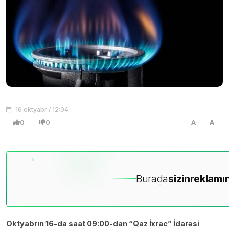
16 oktyabr / 12:04
0
0
A
A
Burada
sizin
reklamın
Oktyabrın 16-da saat 09:00-dan “Qaz İxrac” İdarəsi