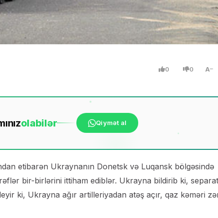
0
0
A
mınız
ola
bilər
Qiymət al
ından etibarən Ukraynanın Donetsk və Luqansk bölgəsində
rəflər bir-birlərini ittiham ediblər. Ukrayna bildirib ki, separat
eyir ki, Ukrayna ağır artilleriyadan atəş açır, qaz kəməri zə