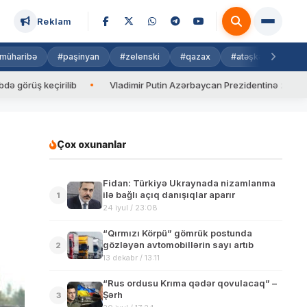
Reklam
müharibə
#paşinyan
#zelenski
#qazax
#atəşkəs
#isra
keçirilib
Vladimir Putin Azərbaycan Prezidentinə zəng edib
Çox oxunanlar
Fidan: Türkiyə Ukraynada nizamlanma
ilə bağlı açıq danışıqlar aparır
1
24 iyul / 23:08
“Qırmızı Körpü” gömrük postunda
gözləyən avtomobillərin sayı artıb
2
13 dekabr / 13:11
“Rus ordusu Krıma qədər qovulacaq” –
Şərh
3