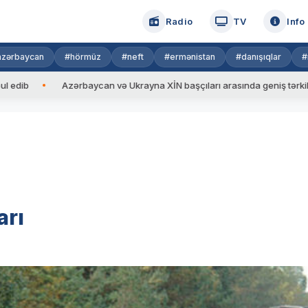
Radio
TV
Info
azərbaycan
#hörmüz
#neft
#ermənistan
#danışıqlar
#
Azərbaycan və Ukrayna XİN başçıları arasında geniş tərkibdə görüş 
arı