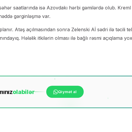
əhər saatlarında isə Azovdakı hərbi gəmilərdə olub. Kreml
rhəddə gərginləşmə var.
nır. Atəş açılmasından sonra Zelenski Aİ sədri ilə təcili te
dayıq. Hələlik itkilərin olması ilə bağlı rəsmi açıqlama yo
mınız
ola
bilər
Qiymət al