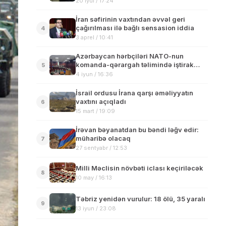
20 iyul / 17:24
İran səfirinin vaxtından əvvəl geri
çağırılması ilə bağlı sensasion iddia
4
3 aprel / 10:41
Azərbaycan hərbçiləri NATO-nun
komanda-qərargah təlimində iştirak
5
edib
4 iyun / 16:36
İsrail ordusu İrana qarşı əməliyyatın
vaxtını açıqladı
6
15 mart / 19:09
İrəvan bəyanatdan bu bəndi ləğv edir:
müharibə olacaq
7
27 sentyabr / 12:53
Milli Məclisin növbəti iclası keçiriləcək
8
10 may / 16:13
Təbriz yenidən vurulur: 18 ölü, 35 yaralı
9
13 iyun / 23:08