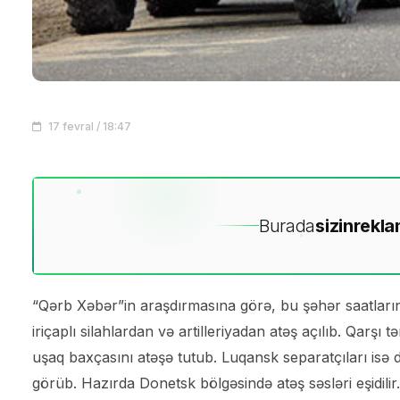
17 fevral / 18:47
Burada
sizin
rekla
“Qərb Xəbər”in araşdırmasına görə, bu şəhər saatlar
iriçaplı silahlardan və artilleriyadan atəş açılıb. Qarşı tə
uşaq baxçasını atəşə tutub. Luqansk separatçıları isə d
görüb. Hazırda Donetsk bölgəsində atəş səsləri eşidilir.