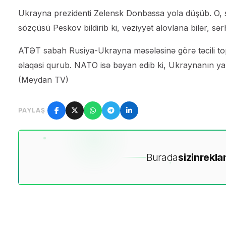
Ukrayna prezidenti Zelensk Donbassa yola düşüb. O, s
sözçüsü Peskov bildirib ki, vəziyyət alovlana bilər, sə
ATƏT sabah Rusiya-Ukrayna məsələsinə görə təcili topla
əlaqəsi qurub. NATO isə bəyan edib ki, Ukraynanın yanın
(Meydan TV)
PAYLAŞ
Burada
sizin
rekla