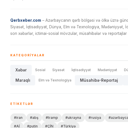
Qerbxeber.com
– Azərbaycanın qərb bölgəsi və ölkə üzrə gündə
Siyasət, İqtisadiyyat, Dünya, Elm və Texnologiya, Mədəniyyət, 
son xəbərlər, ictimai-sosial mövzular, müsahibələr və reportajlar 
KATEQORIYALAR
Xəbər
Sosial
Siyasət
İqtisadiyyat
Mədəniyyət
D
Maraqlı
Elm və Texnologiya
Müsahibə-Reportaj
ETIKETLƏR
#iran
#abş
#tramp
#ukrayna
#rusiya
#azərbayc
#Aİ
#putin
#ÇİN
#Türkiyə