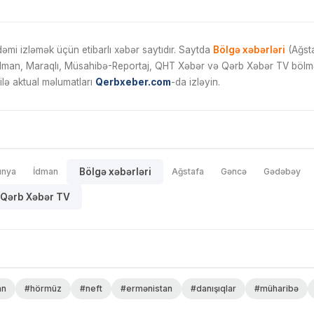
mi izləmək üçün etibarlı xəbər saytıdır. Saytda
Bölgə xəbərləri
(Ağsta
İdman, Maraqlı, Müsahibə-Reportaj, QHT Xəbər və Qərb Xəbər TV bölmələ
ilə aktual məlumatları
Qerbxeber.com
-da izləyin.
ünya
İdman
Bölgə xəbərləri
Ağstafa
Gəncə
Gədəbəy
Qərb Xəbər TV
an
#hörmüz
#neft
#ermənistan
#danışıqlar
#müharibə