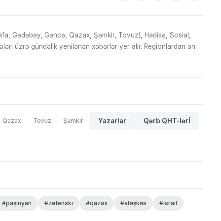
fa, Gədəbəy, Gəncə, Qazax, Şəmkir, Tovuz), Hadisə, Sosial,
ri üzrə gündəlik yenilənən xəbərlər yer alır. Regionlardan ən
Qazax
Tovuz
Şəmkir
Yazarlar
Qərb QHT-lərİ
#paşinyan
#zelenski
#qazax
#atəşkəs
#israil