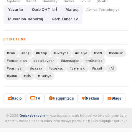
Ağstafa
Gəncə
Gədəbəy
Qazax
Tovuz
Şəmkir
Yazarlar
Qərb QHT-lərİ
Maraqlı
Elm və Texnologiya
Müsahibə-Reportaj
Qərb Xəbər TV
ETIKETLƏR
#iran
#abş
#tramp
#ukrayna
#rusiya
#neft
#hörmüz
#ermənistan
#azərbaycan
#danışıqlar
#müharibə
#paşinyan
#qazax
#atəşkəs
#zelenski
#israil
#Aİ
#putin
#ÇİN
#Türkiyə
Radio
TV
Haqqımızda
Reklam
Əlaqə
© 2026
Qerbxeber.com
— Azərbaycanın qərb bölgəsi və ölkə gündəmi üzrə
operativ xəbərlər təqdim edən informasiya portalıdır. Bütün hüquqlar qorunur.