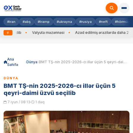
#iran
#abş
#tramp
#ukrayna
#rusiya
#neft
#hörmüz
əng edib
Valyuta məzənnəsi
Azad edilmiş ərazilərdə daha 212 min
Skip
to
content
Ana
Dünya
BMT TŞ-nin 2025-2026-cı illər üçün 5 qeyri-daimi üzvü seçilib
Səhifə
DÜNYA
BMT TŞ-nin 2025-2026-cı illər üçün 5
qeyri-daimi üzvü seçilib
7 iyun / 08:13
1 dəq