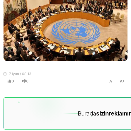
7 iyun / 08:13
0
0
A
A
Burada
sizin
reklamın