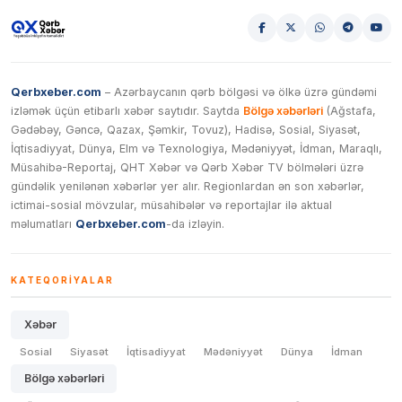
Qerbxeber.com
– Azərbaycanın qərb bölgəsi və ölkə üzrə gündəmi
izləmək üçün etibarlı xəbər saytıdır. Saytda
Bölgə xəbərləri
(Ağstafa,
Gədəbəy, Gəncə, Qazax, Şəmkir, Tovuz), Hadisə, Sosial, Siyasət,
İqtisadiyyat, Dünya, Elm və Texnologiya, Mədəniyyət, İdman, Maraqlı,
Müsahibə-Reportaj, QHT Xəbər və Qərb Xəbər TV bölmələri üzrə
gündəlik yenilənən xəbərlər yer alır. Regionlardan ən son xəbərlər,
ictimai-sosial mövzular, müsahibələr və reportajlar ilə aktual
məlumatları
Qerbxeber.com
-da izləyin.
KATEQORIYALAR
Xəbər
Sosial
Siyasət
İqtisadiyyat
Mədəniyyət
Dünya
İdman
Bölgə xəbərləri