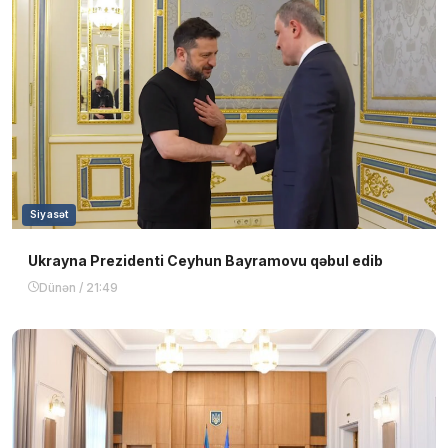
Siyasət
Ukrayna Prezidenti Ceyhun Bayramovu qəbul edib
Dünən / 21:49