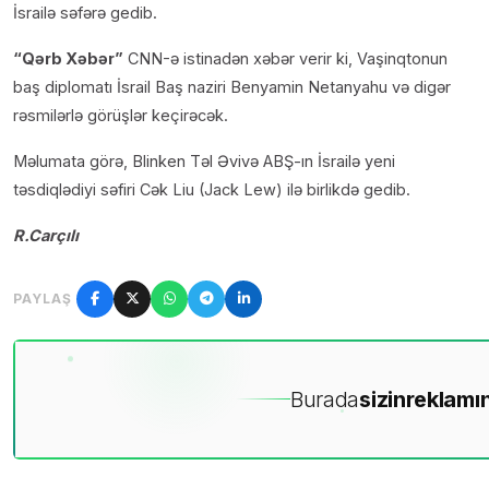
İsrailə səfərə gedib.
“Qərb Xəbər”
CNN-ə istinadən xəbər verir ki, Vaşinqtonun
baş diplomatı İsrail Baş naziri Benyamin Netanyahu və digər
rəsmilərlə görüşlər keçirəcək.
Məlumata görə, Blinken Təl Əvivə ABŞ-ın İsrailə yeni
təsdiqlədiyi səfiri Cək Liu (Jack Lew) ilə birlikdə gedib.
R.Carçılı
PAYLAŞ
Burada
sizin
reklamın