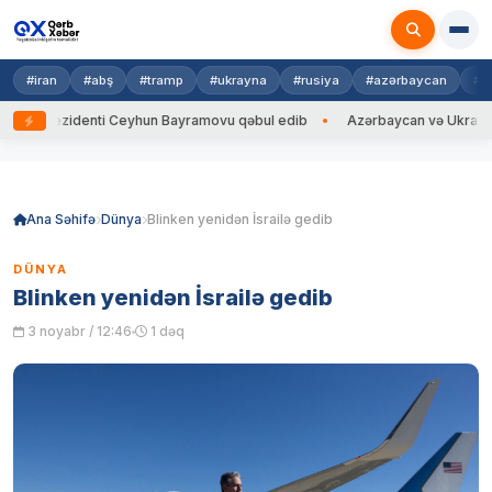
#iran
#abş
#tramp
#ukrayna
#rusiya
#azərbaycan
#h
rezidenti Ceyhun Bayramovu qəbul edib
Azərbaycan və Ukrayna XİN başç
Skip
to
content
Ana Səhifə
Dünya
Blinken yenidən İsrailə gedib
DÜNYA
Blinken yenidən İsrailə gedib
3 noyabr / 12:46
1 dəq