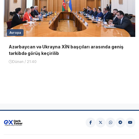
Avropa
Azərbaycan və Ukrayna XİN başçıları arasında geniş
tərkibdə görüş keçirilib
Dünən / 21:40