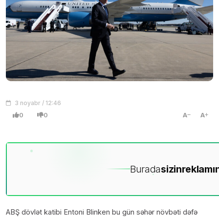
3 noyabr / 12:46
0
0
A
A
Burada
sizin
reklamın
ABŞ dövlət katibi Entoni Blinken bu gün səhər növbəti dəfə