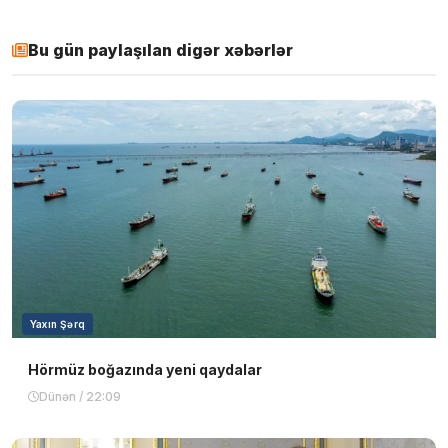
Bu gün paylaşılan digər xəbərlər
Yaxın Şərq
Hörmüz boğazında yeni qaydalar
Dünən / 22:09