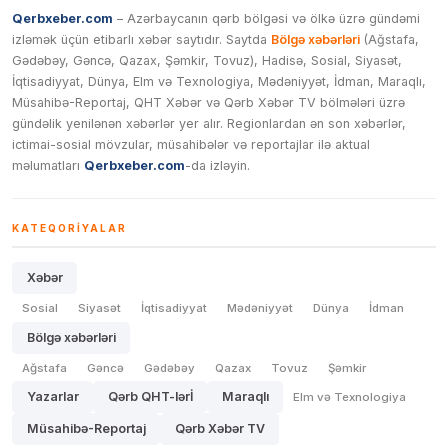
Qerbxeber.com
– Azərbaycanın qərb bölgəsi və ölkə üzrə gündəmi
izləmək üçün etibarlı xəbər saytıdır. Saytda
Bölgə xəbərləri
(Ağstafa,
Gədəbəy, Gəncə, Qazax, Şəmkir, Tovuz), Hadisə, Sosial, Siyasət,
İqtisadiyyat, Dünya, Elm və Texnologiya, Mədəniyyət, İdman, Maraqlı,
Müsahibə-Reportaj, QHT Xəbər və Qərb Xəbər TV bölmələri üzrə
gündəlik yenilənən xəbərlər yer alır. Regionlardan ən son xəbərlər,
ictimai-sosial mövzular, müsahibələr və reportajlar ilə aktual
məlumatları
Qerbxeber.com
-da izləyin.
KATEQORIYALAR
Xəbər
Sosial
Siyasət
İqtisadiyyat
Mədəniyyət
Dünya
İdman
Bölgə xəbərləri
Ağstafa
Gəncə
Gədəbəy
Qazax
Tovuz
Şəmkir
Yazarlar
Qərb QHT-lərİ
Maraqlı
Elm və Texnologiya
Müsahibə-Reportaj
Qərb Xəbər TV