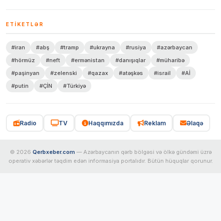
ETIKETLƏR
#iran
#abş
#tramp
#ukrayna
#rusiya
#azərbaycan
#hörmüz
#neft
#ermənistan
#danışıqlar
#müharibə
#paşinyan
#zelenski
#qazax
#atəşkəs
#israil
#Aİ
#putin
#ÇİN
#Türkiyə
Radio
TV
Haqqımızda
Reklam
Əlaqə
© 2026
Qerbxeber.com
— Azərbaycanın qərb bölgəsi və ölkə gündəmi üzrə
operativ xəbərlər təqdim edən informasiya portalıdır. Bütün hüquqlar qorunur.