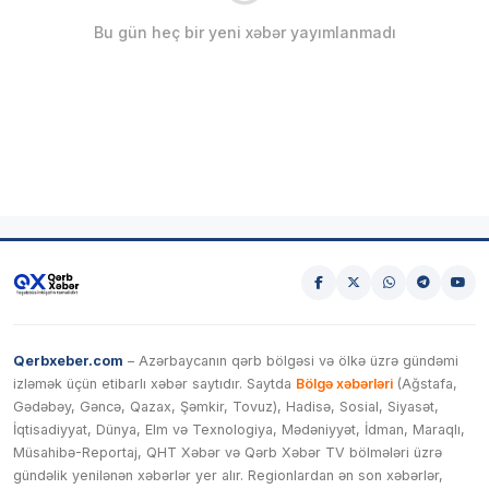
Bu gün heç bir yeni xəbər yayımlanmadı
Qerbxeber.com
– Azərbaycanın qərb bölgəsi və ölkə üzrə gündəmi
izləmək üçün etibarlı xəbər saytıdır. Saytda
Bölgə xəbərləri
(Ağstafa,
Gədəbəy, Gəncə, Qazax, Şəmkir, Tovuz), Hadisə, Sosial, Siyasət,
İqtisadiyyat, Dünya, Elm və Texnologiya, Mədəniyyət, İdman, Maraqlı,
Müsahibə-Reportaj, QHT Xəbər və Qərb Xəbər TV bölmələri üzrə
gündəlik yenilənən xəbərlər yer alır. Regionlardan ən son xəbərlər,