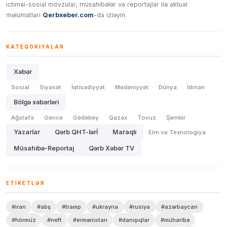
ictimai-sosial mövzular, müsahibələr və reportajlar ilə aktual
məlumatları
Qerbxeber.com
-da izləyin.
KATEQORIYALAR
Xəbər
Sosial
Siyasət
İqtisadiyyat
Mədəniyyət
Dünya
İdman
Bölgə xəbərləri
Ağstafa
Gəncə
Gədəbəy
Qazax
Tovuz
Şəmkir
Yazarlar
Qərb QHT-lərİ
Maraqlı
Elm və Texnologiya
Müsahibə-Reportaj
Qərb Xəbər TV
ETIKETLƏR
#iran
#abş
#tramp
#ukrayna
#rusiya
#azərbaycan
#hörmüz
#neft
#ermənistan
#danışıqlar
#müharibə