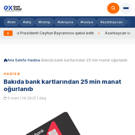
#iran
#abş
#tramp
#ukrayna
#rusiya
#azərbaycan
#h
krayna Prezidenti Ceyhun Bayramovu qəbul edib
Azərbaycan və Ukrayn
Skip
to
content
Ana Səhifə
Hadisə
Bakıda bank kartlarından 25 min manat oğurlanıb
HADISƏ
Bakıda bank kartlarından 25 min manat
oğurlanıb
5 mart / 14:29
1 dəq