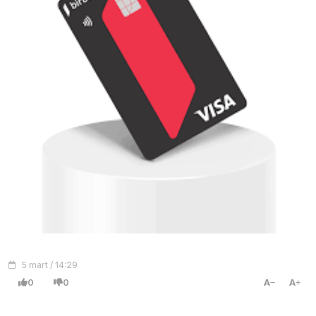
5 mart / 14:29
0
0
A
A