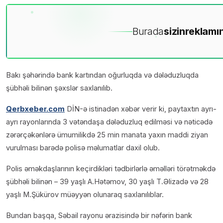
Burada
sizin
reklamın
Bakı şəhərində bank kartından oğurluqda və dələduzluqda
şübhəli bilinən şəxslər saxlanılıb.
Qerbxeber.com
DİN-ə istinadən xəbər verir ki, paytaxtın ayrı-
ayrı rayonlarında 3 vətəndaşa dələduzluq edilməsi və nəticədə
zərərçəkənlərə ümumilikdə 25 min manata yaxın maddi ziyan
vurulması barədə polisə məlumatlar daxil olub.
Polis əməkdaşlarının keçirdikləri tədbirlərlə əməlləri törətməkdə
şübhəli bilinən – 39 yaşlı A.Hətəmov, 30 yaşlı T.Əlizadə və 28
yaşlı M.Şükürov müəyyən olunaraq saxlanılıblar.
Bundan başqa, Səbail rayonu ərazisində bir nəfərin bank