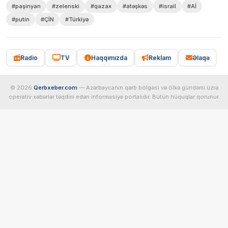
#paşinyan
#zelenski
#qazax
#atəşkəs
#israil
#Aİ
#putin
#ÇİN
#Türkiyə
Radio
TV
Haqqımızda
Reklam
Əlaqə
© 2026
Qerbxeber.com
— Azərbaycanın qərb bölgəsi və ölkə gündəmi üzrə
operativ xəbərlər təqdim edən informasiya portalıdır. Bütün hüquqlar qorunur.