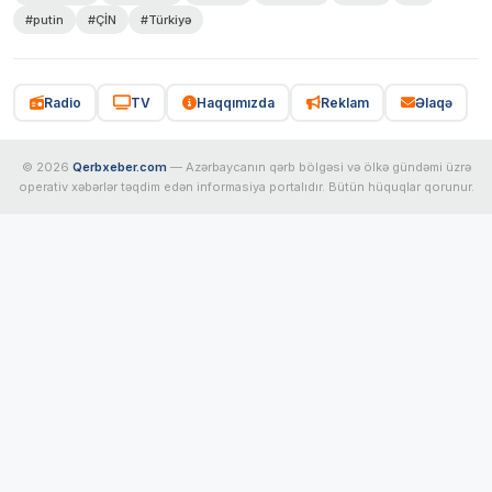
#putin
#ÇİN
#Türkiyə
Radio
TV
Haqqımızda
Reklam
Əlaqə
© 2026
Qerbxeber.com
— Azərbaycanın qərb bölgəsi və ölkə gündəmi üzrə
operativ xəbərlər təqdim edən informasiya portalıdır. Bütün hüquqlar qorunur.