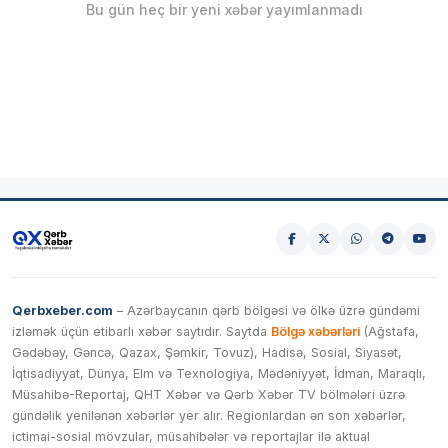
Bu gün heç bir yeni xəbər yayımlanmadı
Qerbxeber.com
– Azərbaycanın qərb bölgəsi və ölkə üzrə gündəmi
izləmək üçün etibarlı xəbər saytıdır. Saytda
Bölgə xəbərləri
(Ağstafa,
Gədəbəy, Gəncə, Qazax, Şəmkir, Tovuz), Hadisə, Sosial, Siyasət,
İqtisadiyyat, Dünya, Elm və Texnologiya, Mədəniyyət, İdman, Maraqlı,
Müsahibə-Reportaj, QHT Xəbər və Qərb Xəbər TV bölmələri üzrə
gündəlik yenilənən xəbərlər yer alır. Regionlardan ən son xəbərlər,
ictimai-sosial mövzular, müsahibələr və reportajlar ilə aktual