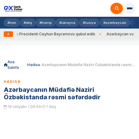
#iran
#abş
#tramp
#ukrayna
#rusiya
#azərbaycan
#h
rayna Prezidenti Ceyhun Bayramovu qəbul edib
Azərbaycan və Ukrayna
Skip
to
content
Ana
Hadisə
Azərbaycanın Müdafiə Naziri Özbəkistanda rəsmi səfərdədir
Səhifə
HADISƏ
Azərbaycanın Müdafiə Naziri
Özbəkistanda rəsmi səfərdədir
19 oktyabr / 09:44
1 dəq