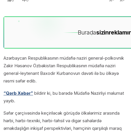
0
0
A
A
Burada
sizin
reklamın
Azərbaycan Respublikasının müdafiə naziri general-polkovnik
Zakir Həsənov Özbəkistan Respublikasının müdafiə naziri
general-leytenant Baxodir Kurbanovun dəvəti ilə bu ölkəyə
rəsmi səfər edib.
“Qərb Xəbər”
bildirir ki, bu barədə Müdafiə Nazirliyi məlumat
yayıb.
Səfər çərçivəsində keçiriləcək görüşdə ölkələrimiz arasında
hərbi, hərbi-texniki, hərbi-təhsil və digər sahələrdə
əməkdaşlığın inkişaf perspektivləri, həmçinin qarşılıqlı maraq