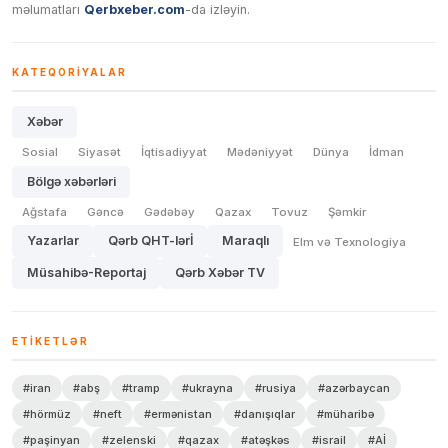
məlumatları
Qerbxeber.com
-da izləyin.
KATEQORIYALAR
Xəbər
Sosial
Siyasət
İqtisadiyyat
Mədəniyyət
Dünya
İdman
Bölgə xəbərləri
Ağstafa
Gəncə
Gədəbəy
Qazax
Tovuz
Şəmkir
Yazarlar
Qərb QHT-lərİ
Maraqlı
Elm və Texnologiya
Müsahibə-Reportaj
Qərb Xəbər TV
ETIKETLƏR
#iran
#abş
#tramp
#ukrayna
#rusiya
#azərbaycan
#hörmüz
#neft
#ermənistan
#danışıqlar
#müharibə
#paşinyan
#zelenski
#qazax
#atəşkəs
#israil
#Aİ