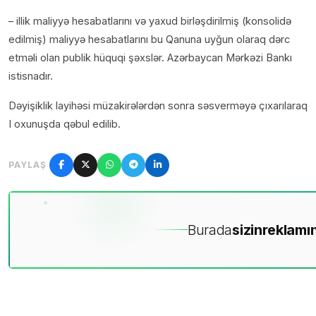
– illik maliyyə hesabatlarını və yaxud birləşdirilmiş (konsolidə
edilmiş) maliyyə hesabatlarını bu Qanuna uyğun olaraq dərc
etməli olan publik hüquqi şəxslər. Azərbaycan Mərkəzi Bankı
istisnadır.
Dəyişiklik layihəsi müzakirələrdən sonra səsverməyə çıxarılaraq
I oxunuşda qəbul edilib.
PAYLAŞ
Burada
sizin
reklamın