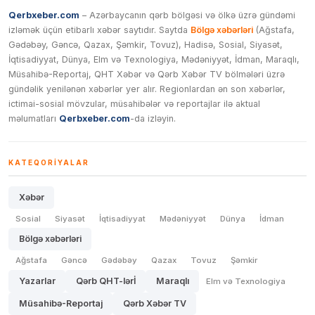
Qerbxeber.com
– Azərbaycanın qərb bölgəsi və ölkə üzrə gündəmi
izləmək üçün etibarlı xəbər saytıdır. Saytda
Bölgə xəbərləri
(Ağstafa,
Gədəbəy, Gəncə, Qazax, Şəmkir, Tovuz), Hadisə, Sosial, Siyasət,
İqtisadiyyat, Dünya, Elm və Texnologiya, Mədəniyyət, İdman, Maraqlı,
Müsahibə-Reportaj, QHT Xəbər və Qərb Xəbər TV bölmələri üzrə
gündəlik yenilənən xəbərlər yer alır. Regionlardan ən son xəbərlər,
ictimai-sosial mövzular, müsahibələr və reportajlar ilə aktual
məlumatları
Qerbxeber.com
-da izləyin.
KATEQORIYALAR
Xəbər
Sosial
Siyasət
İqtisadiyyat
Mədəniyyət
Dünya
İdman
Bölgə xəbərləri
Ağstafa
Gəncə
Gədəbəy
Qazax
Tovuz
Şəmkir
Yazarlar
Qərb QHT-lərİ
Maraqlı
Elm və Texnologiya
Müsahibə-Reportaj
Qərb Xəbər TV