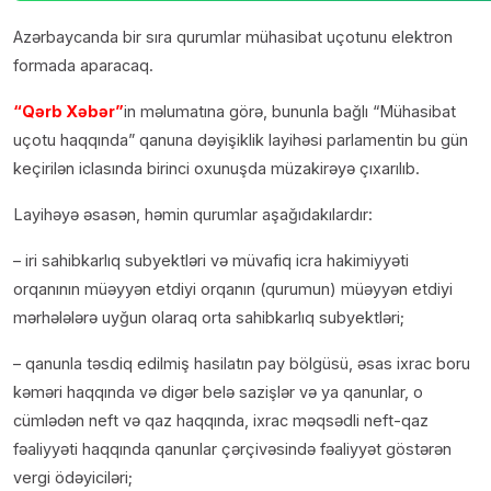
Azərbaycanda bir sıra qurumlar mühasibat uçotunu elektron
formada aparacaq.
“Qərb Xəbər”
in məlumatına görə, bununla bağlı “Mühasibat
uçotu haqqında” qanuna dəyişiklik layihəsi parlamentin bu gün
keçirilən iclasında birinci oxunuşda müzakirəyə çıxarılıb.
Layihəyə əsasən, həmin qurumlar aşağıdakılardır:
– iri sahibkarlıq subyektləri və müvafiq icra hakimiyyəti
orqanının müəyyən etdiyi orqanın (qurumun) müəyyən etdiyi
mərhələlərə uyğun olaraq orta sahibkarlıq subyektləri;
– qanunla təsdiq edilmiş hasilatın pay bölgüsü, əsas ixrac boru
kəməri haqqında və digər belə sazişlər və ya qanunlar, o
cümlədən neft və qaz haqqında, ixrac məqsədli neft-qaz
fəaliyyəti haqqında qanunlar çərçivəsində fəaliyyət göstərən
vergi ödəyiciləri;