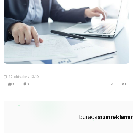
17 oktyabr / 13:10
0
0
A
A
Burada
sizin
reklamın