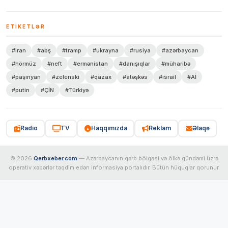
ETIKETLƏR
#iran
#abş
#tramp
#ukrayna
#rusiya
#azərbaycan
#hörmüz
#neft
#ermənistan
#danışıqlar
#müharibə
#paşinyan
#zelenski
#qazax
#atəşkəs
#israil
#Aİ
#putin
#ÇİN
#Türkiyə
Radio
TV
Haqqımızda
Reklam
Əlaqə
© 2026
Qerbxeber.com
— Azərbaycanın qərb bölgəsi və ölkə gündəmi üzrə
operativ xəbərlər təqdim edən informasiya portalıdır. Bütün hüquqlar qorunur.