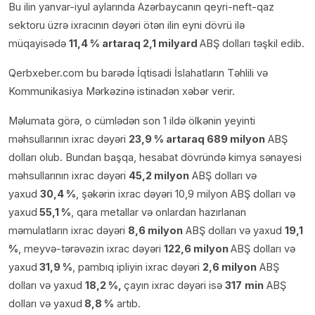
Bu ilin yanvar-iyul aylarında Azərbaycanın qeyri-neft-qaz
sektoru üzrə ixracının dəyəri ötən ilin eyni dövrü ilə
müqayisədə
11,4 % artaraq 2,1 milyard
ABŞ dolları təşkil edib.
Qerbxeber.com bu barədə İqtisadi İslahatların Təhlili və
Kommunikasiya Mərkəzinə istinadən xəbər verir.
Məlumata görə, o cümlədən son 1 ildə ölkənin yeyinti
məhsullarının ixrac dəyəri
23,9 % artaraq 689 milyon
ABŞ
dolları olub. Bundan başqa, hesabat dövründə kimya sənayesi
məhsullarının ixrac dəyəri
45,2 milyon
ABŞ dolları və
yaxud
30,4 %
, şəkərin ixrac dəyəri 10,9 milyon ABŞ dolları və
yaxud
55,1 %
, qara metallar və onlardan hazırlanan
məmulatların ixrac dəyəri
8,6 milyon
ABŞ dolları və yaxud
19,1
%
, meyvə-tərəvəzin ixrac dəyəri
122,6 milyon
ABŞ dolları və
yaxud
31,9 %
, pambıq ipliyin ixrac dəyəri
2,6 milyon
ABŞ
dolları və yaxud
18,2 %,
çayın ixrac dəyəri isə
317
min
ABŞ
dolları və yaxud
8,8 %
artıb.