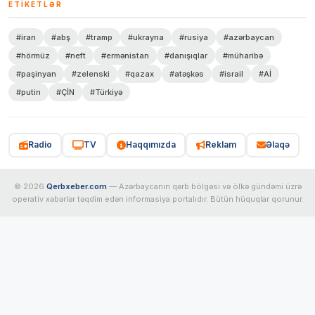
ETIKETLƏR
#iran
#abş
#tramp
#ukrayna
#rusiya
#azərbaycan
#hörmüz
#neft
#ermənistan
#danışıqlar
#müharibə
#paşinyan
#zelenski
#qazax
#atəşkəs
#israil
#Aİ
#putin
#ÇİN
#Türkiyə
Radio
TV
Haqqımızda
Reklam
Əlaqə
© 2026
Qerbxeber.com
— Azərbaycanın qərb bölgəsi və ölkə gündəmi üzrə
operativ xəbərlər təqdim edən informasiya portalıdır. Bütün hüquqlar qorunur.