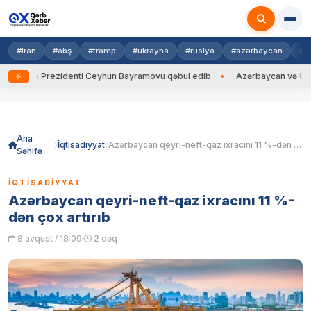
#iran
#abş
#tramp
#ukrayna
#rusiya
#azərbaycan
#h
ayna Prezidenti Ceyhun Bayramovu qəbul edib
Azərbaycan və Ukrayna 
Skip
to
content
Ana
İqtisadiyyat
Azərbaycan qeyri-neft-qaz ixracını 11 %-dən çox artırıb
Səhifə
İQTISADIYYAT
Azərbaycan qeyri-neft-qaz ixracını 11 %-
dən çox artırıb
8 avqust / 18:09
2 dəq