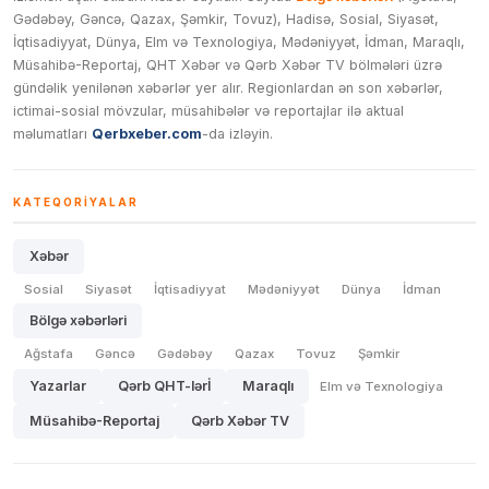
Gədəbəy, Gəncə, Qazax, Şəmkir, Tovuz), Hadisə, Sosial, Siyasət,
İqtisadiyyat, Dünya, Elm və Texnologiya, Mədəniyyət, İdman, Maraqlı,
Müsahibə-Reportaj, QHT Xəbər və Qərb Xəbər TV bölmələri üzrə
gündəlik yenilənən xəbərlər yer alır. Regionlardan ən son xəbərlər,
ictimai-sosial mövzular, müsahibələr və reportajlar ilə aktual
məlumatları
Qerbxeber.com
-da izləyin.
KATEQORIYALAR
Xəbər
Sosial
Siyasət
İqtisadiyyat
Mədəniyyət
Dünya
İdman
Bölgə xəbərləri
Ağstafa
Gəncə
Gədəbəy
Qazax
Tovuz
Şəmkir
Yazarlar
Qərb QHT-lərİ
Maraqlı
Elm və Texnologiya
Müsahibə-Reportaj
Qərb Xəbər TV