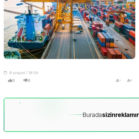
8 avqust / 18:09
0
0
A
A
Burada
sizin
reklamın