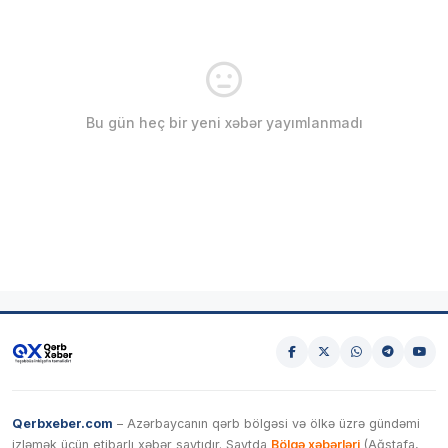
Bu gün heç bir yeni xəbər yayımlanmadı
Qerbxeber.com
– Azərbaycanın qərb bölgəsi və ölkə üzrə gündəmi
izləmək üçün etibarlı xəbər saytıdır. Saytda
Bölgə xəbərləri
(Ağstafa,