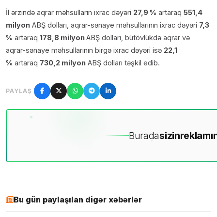
İl ərzində aqrar məhsulların ixrac dəyəri
27,9 %
artaraq
551,4
milyon
ABŞ dolları, aqrar-sənaye məhsullarının ixrac dəyəri
7,3
%
artaraq
178,8 milyon
ABŞ dolları, bütövlükdə aqrar və
aqrar-sənaye məhsullarının birgə ixrac dəyəri isə
22,1
%
artaraq
730,2 milyon
ABŞ dolları təşkil edib.
PAYLAŞ
Burada
sizin
reklamın
Bu gün paylaşılan digər xəbərlər