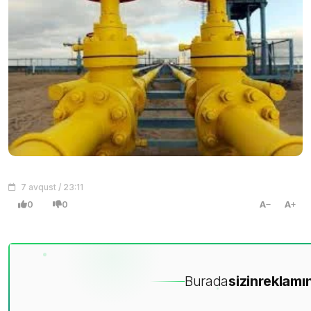
7 avqust / 23:11
0
0
A
A
Burada
sizin
reklamın