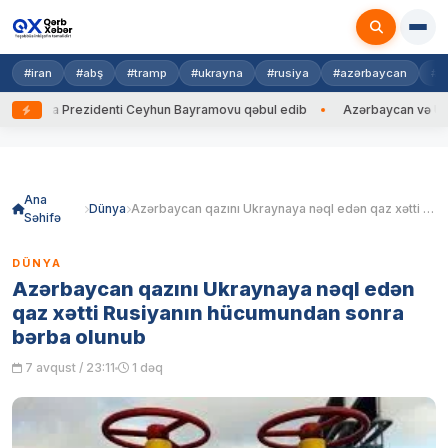
#iran
#abş
#tramp
#ukrayna
#rusiya
#azərbaycan
#h
rayna Prezidenti Ceyhun Bayramovu qəbul edib
Azərbaycan və Ukrayna 
Skip
to
content
Ana
Dünya
Azərbaycan qazını Ukraynaya nəql edən qaz xətti Rusiyanın hücumundan sonra bərba olunub
Səhifə
DÜNYA
Azərbaycan qazını Ukraynaya nəql edən
qaz xətti Rusiyanın hücumundan sonra
bərba olunub
7 avqust / 23:11
1 dəq