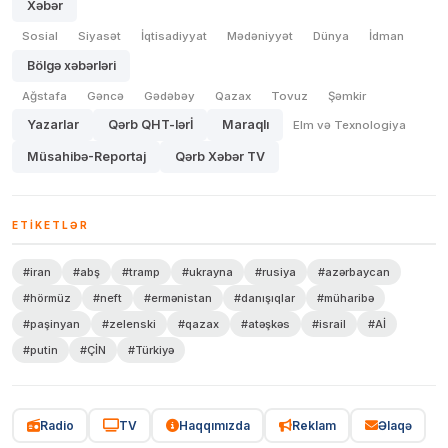
Xəbər
Sosial
Siyasət
İqtisadiyyat
Mədəniyyət
Dünya
İdman
Bölgə xəbərləri
Ağstafa
Gəncə
Gədəbəy
Qazax
Tovuz
Şəmkir
Yazarlar
Qərb QHT-lərİ
Maraqlı
Elm və Texnologiya
Müsahibə-Reportaj
Qərb Xəbər TV
ETIKETLƏR
#iran
#abş
#tramp
#ukrayna
#rusiya
#azərbaycan
#hörmüz
#neft
#ermənistan
#danışıqlar
#müharibə
#paşinyan
#zelenski
#qazax
#atəşkəs
#israil
#Aİ
#putin
#ÇİN
#Türkiyə
Radio
TV
Haqqımızda
Reklam
Əlaqə