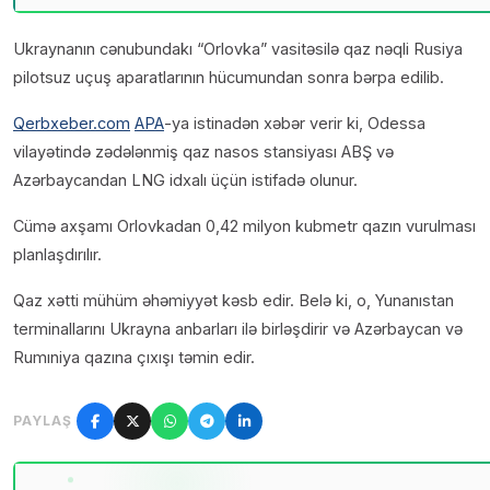
Ukraynanın cənubundakı “Orlovka” vasitəsilə qaz nəqli Rusiya
pilotsuz uçuş aparatlarının hücumundan sonra bərpa edilib.
Qerbxeber.com
APA
-ya istinadən xəbər verir ki, Odessa
vilayətində zədələnmiş qaz nasos stansiyası ABŞ və
Azərbaycandan LNG idxalı üçün istifadə olunur.
Cümə axşamı Orlovkadan 0,42 milyon kubmetr qazın vurulması
planlaşdırılır.
Qaz xətti mühüm əhəmiyyət kəsb edir. Belə ki, o, Yunanıstan
terminallarını Ukrayna anbarları ilə birləşdirir və Azərbaycan və
Rumıniya qazına çıxışı təmin edir.
PAYLAŞ