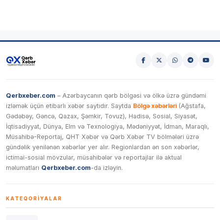
Qerbxeber.com
– Azərbaycanın qərb bölgəsi və ölkə üzrə gündəmi
izləmək üçün etibarlı xəbər saytıdır. Saytda
Bölgə xəbərləri
(Ağstafa,
Gədəbəy, Gəncə, Qazax, Şəmkir, Tovuz), Hadisə, Sosial, Siyasət,
İqtisadiyyat, Dünya, Elm və Texnologiya, Mədəniyyət, İdman, Maraqlı,
Müsahibə-Reportaj, QHT Xəbər və Qərb Xəbər TV bölmələri üzrə
gündəlik yenilənən xəbərlər yer alır. Regionlardan ən son xəbərlər,
ictimai-sosial mövzular, müsahibələr və reportajlar ilə aktual
məlumatları
Qerbxeber.com
-da izləyin.
KATEQORIYALAR