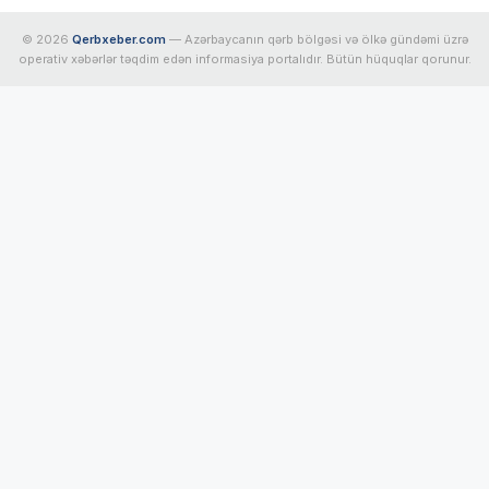
© 2026
Qerbxeber.com
— Azərbaycanın qərb bölgəsi və ölkə gündəmi üzrə
operativ xəbərlər təqdim edən informasiya portalıdır. Bütün hüquqlar qorunur.