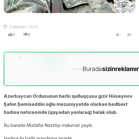
3 dekabr / 15:01
0
0
A
A
Burada
sizin
reklamın
Azərbaycan Ordusunun hərbi qulluqçusu gizir Hüseynov
Şahin Şəmisəddin oğlu məzuniyyətdə olarkən bədbəxt
hadisə nəticəsində (qayadan yıxılaraq) həlak olub.
Bu barədə Müdafiə Nazirliyi məlumat yayıb.
Hadisə ilə bağlı araşdırma aparılır.