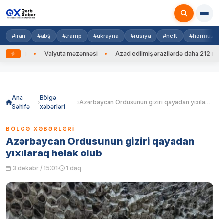
#iran
#abş
#tramp
#ukrayna
#rusiya
#neft
#hörmüz
Valyuta məzənnəsi
Azad edilmiş ərazilərdə daha 212 mina, 753 
Skip
to
content
Ana
Bölgə
Azərbaycan Ordusunun giziri qayadan yıxılaraq həlak olub
Səhifə
xəbərləri
BÖLGƏ XƏBƏRLƏRI
Azərbaycan Ordusunun giziri qayadan
yıxılaraq həlak olub
3 dekabr / 15:01
1 dəq