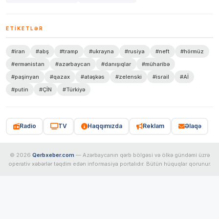
ETIKETLƏR
#iran
#abş
#tramp
#ukrayna
#rusiya
#neft
#hörmüz
#ermənistan
#azərbaycan
#danışıqlar
#müharibə
#paşinyan
#qazax
#atəşkəs
#zelenski
#israil
#Aİ
#putin
#ÇİN
#Türkiyə
Radio
TV
Haqqımızda
Reklam
Əlaqə
© 2026
Qerbxeber.com
— Azərbaycanın qərb bölgəsi və ölkə gündəmi üzrə
operativ xəbərlər təqdim edən informasiya portalıdır. Bütün hüquqlar qorunur.