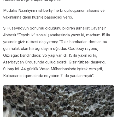
Müdafiə Nazirliyinin rəhbərliyi hərbi qulluqçunun ailəsinə və
yaxınlarına dərin hüznlə başsağlığı verib.
Ş.Hüseynovun qohumu olduğunu bildirən jurnalist Cavanşir
Abbaslı “Feysbuk” sosial şəbəkəsində yazıb ki, mərhum 15 ilə
yaxındır gizir rütbəsi daşıyırmış: “Əziz həmkarlar, dostlar, bu
gün həlak olan hərbçi dayım oğludur. Gədəbəy rayonu,
Qızılağac kəndindədir. 35 yaşı var idi. 15 ilə yaxın idi ki,
Azərbaycan Ordusunda qulluq edirdi. Gizir rütbəsi daşıyırdı.
Subay idi. 44 günlük Vətən Müharibəsində iştirak etmişdi,
Kəlbəcər istiqamətində noyabrın 7-də yaralanmışdı”.