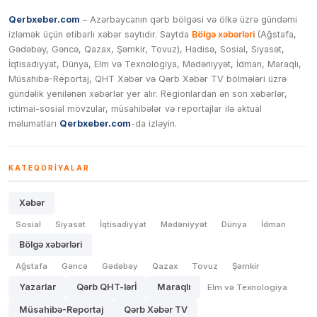
Qerbxeber.com
– Azərbaycanın qərb bölgəsi və ölkə üzrə gündəmi
izləmək üçün etibarlı xəbər saytıdır. Saytda
Bölgə xəbərləri
(Ağstafa,
Gədəbəy, Gəncə, Qazax, Şəmkir, Tovuz), Hadisə, Sosial, Siyasət,
İqtisadiyyat, Dünya, Elm və Texnologiya, Mədəniyyət, İdman, Maraqlı,
Müsahibə-Reportaj, QHT Xəbər və Qərb Xəbər TV bölmələri üzrə
gündəlik yenilənən xəbərlər yer alır. Regionlardan ən son xəbərlər,
ictimai-sosial mövzular, müsahibələr və reportajlar ilə aktual
məlumatları
Qerbxeber.com
-da izləyin.
KATEQORIYALAR
Xəbər
Sosial
Siyasət
İqtisadiyyat
Mədəniyyət
Dünya
İdman
Bölgə xəbərləri
Ağstafa
Gəncə
Gədəbəy
Qazax
Tovuz
Şəmkir
Yazarlar
Qərb QHT-lərİ
Maraqlı
Elm və Texnologiya
Müsahibə-Reportaj
Qərb Xəbər TV