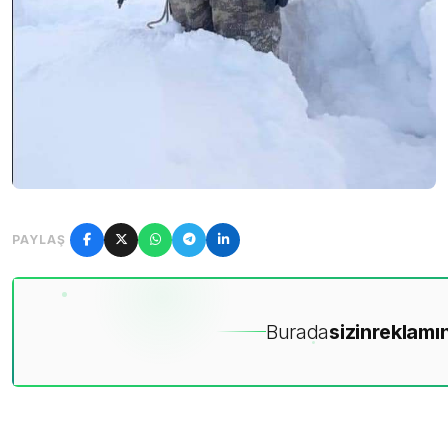
PAYLAŞ
Burada
sizin
reklamın