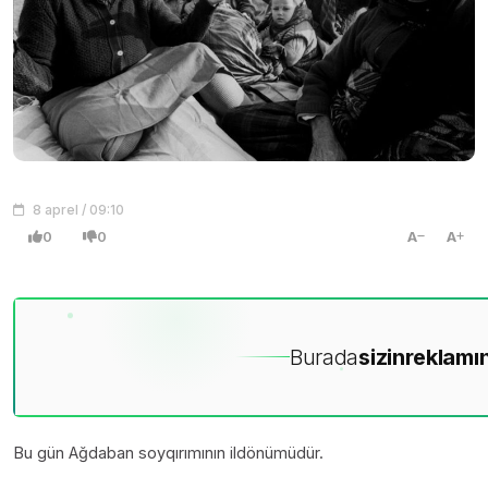
8 aprel / 09:10
0
0
A
A
Burada
sizin
reklamın
Bu gün Ağdaban soyqırımının ildönümüdür.