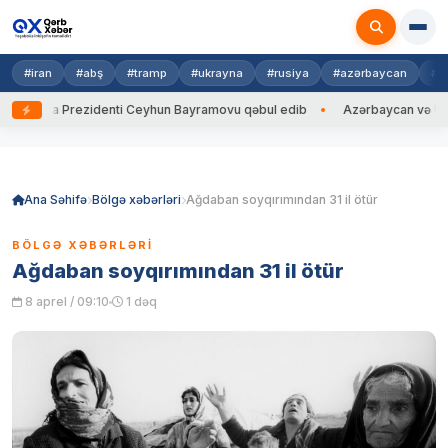
#iran
#abş
#tramp
#ukrayna
#rusiya
#azərbaycan
#h
rayna Prezidenti Ceyhun Bayramovu qəbul edib
Azərbaycan və Ukrayna 
Skip
to
content
Ana Səhifə
Bölgə xəbərləri
Ağdaban soyqırımından 31 il ötür
BÖLGƏ XƏBƏRLƏRI
Ağdaban soyqırımından 31 il ötür
8 aprel / 09:10
1 dəq