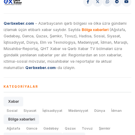
Qerbxeber.com
– Azərbaycanın qərb bölgəsi və ölkə üzrə gündəmi
izləmək üçün etibarlı xəbər saytıdır. Saytda
Bölgə xəbərləri
(Ağstafa,
Gədəbəy, Gəncə, Qazax, Şəmkir, Tovuz), Hadisə, Sosial, Siyasət,
İqtisadiyyat, Dünya, Elm və Texnologiya, Mədəniyyət, İdman, Maraqlı,
Müsahibə-Reportaj, QHT Xəbər və Qərb Xəbər TV bölmələri üzrə
gündəlik yenilənən xəbərlər yer alır. Regionlardan ən son xəbərlər,
ictimai-sosial mövzular, müsahibələr və reportajlar ilə aktual
məlumatları
Qerbxeber.com
-da izləyin.
KATEQORIYALAR
Xəbər
Sosial
Siyasət
İqtisadiyyat
Mədəniyyət
Dünya
İdman
Bölgə xəbərləri
Ağstafa
Gəncə
Gədəbəy
Qazax
Tovuz
Şəmkir