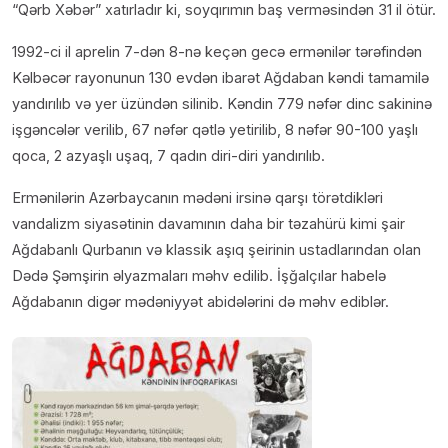
“Qərb Xəbər” xatırladır ki, soyqırımın baş verməsindən 31 il ötür.
1992-ci il aprelin 7-dən 8-nə keçən gecə ermənilər tərəfindən
Kəlbəcər rayonunun 130 evdən ibarət Ağdaban kəndi tamamilə
yandırılıb və yer üzündən silinib. Kəndin 779 nəfər dinc sakininə
işgəncələr verilib, 67 nəfər qətlə yetirilib, 8 nəfər 90-100 yaşlı
qoca, 2 azyaşlı uşaq, 7 qadın diri-diri yandırılıb.
Ermənilərin Azərbaycanın mədəni irsinə qarşı törətdikləri
vandalizm siyasətinin davamının daha bir təzahürü kimi şair
Ağdabanlı Qurbanın və klassik aşıq şeirinin ustadlarından olan
Dədə Şəmşirin əlyazmaları məhv edilib. İşğalçılar habelə
Ağdabanın digər mədəniyyət abidələrini də məhv ediblər.