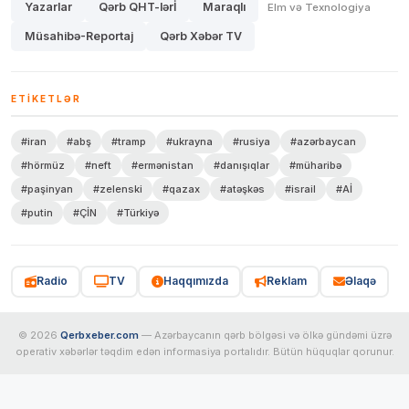
Yazarlar
Qərb QHT-lərİ
Maraqlı
Elm və Texnologiya
Müsahibə-Reportaj
Qərb Xəbər TV
ETIKETLƏR
#iran
#abş
#tramp
#ukrayna
#rusiya
#azərbaycan
#hörmüz
#neft
#ermənistan
#danışıqlar
#müharibə
#paşinyan
#zelenski
#qazax
#atəşkəs
#israil
#Aİ
#putin
#ÇİN
#Türkiyə
Radio
TV
Haqqımızda
Reklam
Əlaqə
© 2026
Qerbxeber.com
— Azərbaycanın qərb bölgəsi və ölkə gündəmi üzrə
operativ xəbərlər təqdim edən informasiya portalıdır. Bütün hüquqlar qorunur.