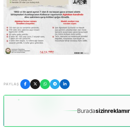
PAYLAŞ
Burada
sizin
reklamın