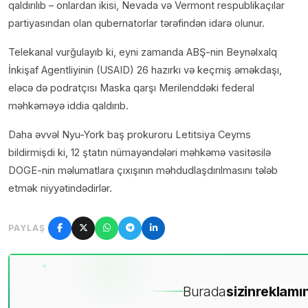
qaldırılıb – onlardan ikisi, Nevada və Vermont respublikaçılar
partiyasından olan qubernatorlar tərəfindən idarə olunur.
Telekanal vurğulayıb ki, eyni zamanda ABŞ-nin Beynəlxalq
İnkişaf Agentliyinin (USAID) 26 hazırkı və keçmiş əməkdaşı,
eləcə də podratçısı Maska qarşı Merilenddəki federal
məhkəməyə iddia qaldırıb.
Daha əvvəl Nyu-York baş prokuroru Letitsiya Ceyms
bildirmişdi ki, 12 ştatın nümayəndələri məhkəmə vasitəsilə
DOGE-nin məlumatlara çıxışının məhdudlaşdırılmasını tələb
etmək niyyətindədirlər.
PAYLAŞ
Burada
sizin
reklamın