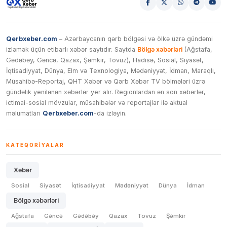
Qerbxeber.com
– Azərbaycanın qərb bölgəsi və ölkə üzrə gündəmi
izləmək üçün etibarlı xəbər saytıdır. Saytda
Bölgə xəbərləri
(Ağstafa,
Gədəbəy, Gəncə, Qazax, Şəmkir, Tovuz), Hadisə, Sosial, Siyasət,
İqtisadiyyat, Dünya, Elm və Texnologiya, Mədəniyyət, İdman, Maraqlı,
Müsahibə-Reportaj, QHT Xəbər və Qərb Xəbər TV bölmələri üzrə
gündəlik yenilənən xəbərlər yer alır. Regionlardan ən son xəbərlər,
ictimai-sosial mövzular, müsahibələr və reportajlar ilə aktual
məlumatları
Qerbxeber.com
-da izləyin.
KATEQORIYALAR
Xəbər
Sosial
Siyasət
İqtisadiyyat
Mədəniyyət
Dünya
İdman
Bölgə xəbərləri
Ağstafa
Gəncə
Gədəbəy
Qazax
Tovuz
Şəmkir