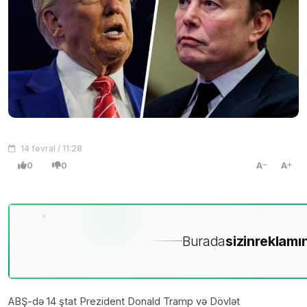
14 fevral / 11:28
0
0
A
A
Burada
sizin
reklamın
ABŞ-də 14 ştat Prezident Donald Tramp və Dövlət