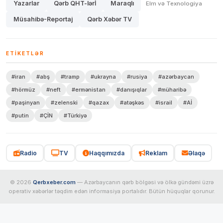
Yazarlar
Qərb QHT-lərİ
Maraqlı
Elm və Texnologiya
Müsahibə-Reportaj
Qərb Xəbər TV
ETIKETLƏR
#iran
#abş
#tramp
#ukrayna
#rusiya
#azərbaycan
#hörmüz
#neft
#ermənistan
#danışıqlar
#müharibə
#paşinyan
#zelenski
#qazax
#atəşkəs
#israil
#Aİ
#putin
#ÇİN
#Türkiyə
Radio
TV
Haqqımızda
Reklam
Əlaqə
© 2026
Qerbxeber.com
— Azərbaycanın qərb bölgəsi və ölkə gündəmi üzrə
operativ xəbərlər təqdim edən informasiya portalıdır. Bütün hüquqlar qorunur.