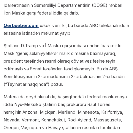
İdarəetməsinin Səmərəliliyi Departamentinin (DOGE) rəhbəri
İlon Maska qarşı federal iddia qaldırıb.
Qerbxeber.com
xəbər verir ki, bu barədə ABC telekanalı iddia
ərizəsinə istinadən məlumat yayıb.
Ştatların D.Tramp və İ.Maska qarşı iddiası ondan ibarətdir ki,
Mask “geniş səlahiyyətlərə” malik olmasına baxmayaraq,
prezident tərəfindən rəsmi olaraq dövlət vəzifəsinə təyin
edilməyib və Senat tərəfindən təsdiqlənməyib. Bu da ABŞ
Konstitusiyasının 2-ci maddəsinin 2-ci bölməsinin 2-ci bəndini
(“Təyinatlar haqqında”) pozur.
Materialda qeyd olunub ki, Vaşinqtondakı federal məhkəməyə
iddia Nyu-Meksiko ştatının baş prokuroru Raul Torres,
həmçinin Arizona, Miçiqan, Merilend, Minnesota, Kaliforniya,
Nevada, Vermont, Konnektikut, Rod-Aylend, Massaçusets,
Oreqon, Vaşinqton və Havay ştatlarının rəsmiləri tərəfindən