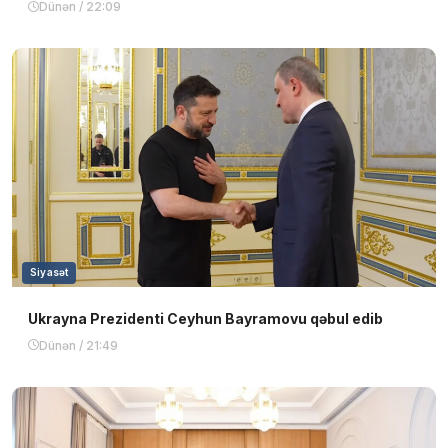
Dünən / 22:09
Siyasət
Ukrayna Prezidenti Ceyhun Bayramovu qəbul edib
Dünən / 21:49