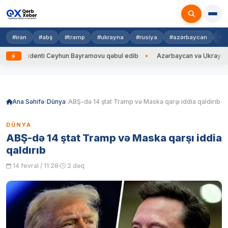
#iran
#abş
#tramp
#ukrayna
#rusiya
#azərbaycan
#h
zidenti Ceyhun Bayramovu qəbul edib
Azərbaycan və Ukrayna XİN başçıl
Skip
to
content
Ana Səhifə
Dünya
ABŞ-də 14 ştat Tramp və Maska qarşı iddia qaldırıb
DÜNYA
ABŞ-də 14 ştat Tramp və Maska qarşı iddia
qaldırıb
14 fevral / 11:28
2 dəq