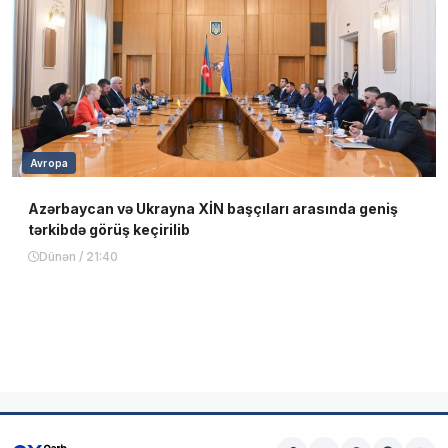
Avropa
Azərbaycan və Ukrayna XİN başçıları arasında geniş
tərkibdə görüş keçirilib
Dünən / 21:40