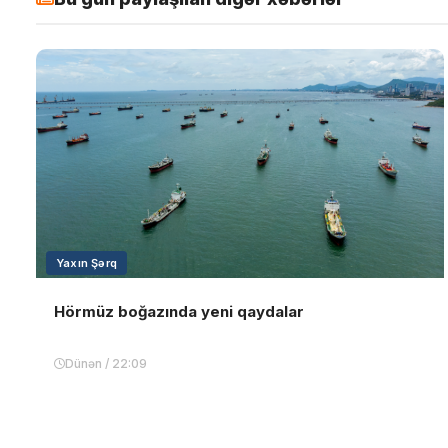
Yaxın Şərq
Hörmüz boğazında yeni qaydalar
Dünən / 22:09