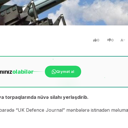
0
0
A
mınız
ola
bilər
Qiymət al
a torpaqlarında nüvə silahı yerləşdirib.
bu barədə “UK Defence Journal” mənbələrə istinadən məluma