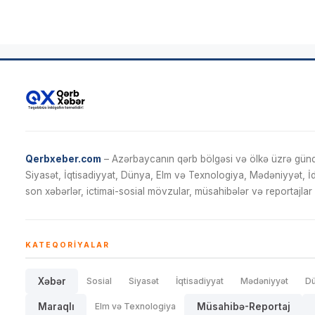
Qerbxeber.com
– Azərbaycanın qərb bölgəsi və ölkə üzrə gündə
Siyasət, İqtisadiyyat, Dünya, Elm və Texnologiya, Mədəniyyət, 
son xəbərlər, ictimai-sosial mövzular, müsahibələr və reportajlar 
KATEQORIYALAR
Xəbər
Sosial
Siyasət
İqtisadiyyat
Mədəniyyət
D
Maraqlı
Elm və Texnologiya
Müsahibə-Reportaj