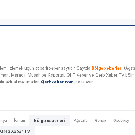
mi izləmək üçün etibarlı xəbər saytıdır. Saytda
Bölgə xəbərləri
(Ağsta
İdman, Maraqlı, Müsahibə-Reportaj, QHT Xəbər və Qərb Xəbər TV bölmələ
ilə aktual məlumatları
Qerbxeber.com
-da izləyin.
ünya
İdman
Bölgə xəbərləri
Ağstafa
Gəncə
Gədəbəy
Qərb Xəbər TV