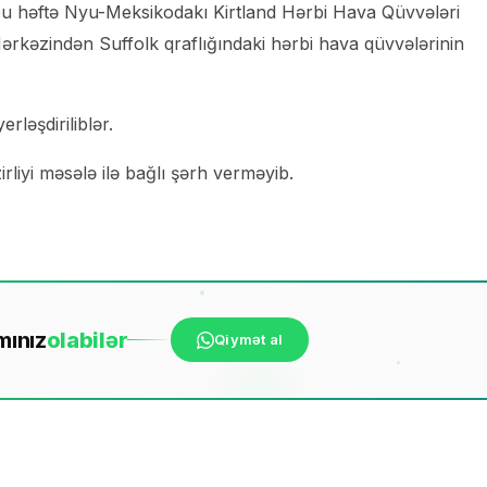
u həftə Nyu-Meksikodakı Kirtland Hərbi Hava Qüvvələri
rkəzindən Suffolk qraflığındaki hərbi hava qüvvələrinin
rləşdiriliblər.
liyi məsələ ilə bağlı şərh verməyib.
mınız
ola
bilər
Qiymət al