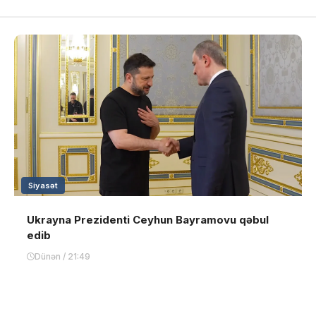
Siyasət
Ukrayna Prezidenti Ceyhun Bayramovu qəbul
edib
Dünən / 21:49