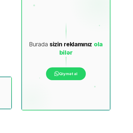
Burada
sizin
reklamınız
ola
bilər
Qiymət al