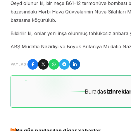
Qeyd olunur ki, bir neçə B61-12 termonüvə bombası b
bazasındakı Hərbi Hava Qüvvələrinin Nüvə Silahları Mə
bazasına köçürülüb.
Bildirilir ki, onlar yeni inşa olunmuş təhlükəsiz anbara ye
ABŞ Müdafiə Nazirliyi və Böyük Britaniya Müdafiə Nazir
PAYLAŞ
Burada
sizin
rekla
Bu gün paylaşılan digər xəbərlər