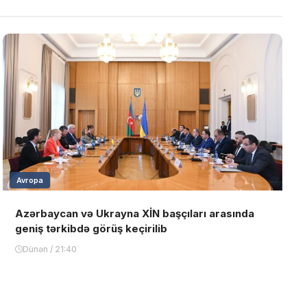
Avropa
Azərbaycan və Ukrayna XİN başçıları arasında
geniş tərkibdə görüş keçirilib
Dünən / 21:40