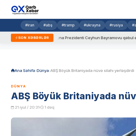
#iran
#abş
#tramp
#ukrayna
#rusiya
#
aydalar
Ukrayna Prezidenti Ceyhun Bayramovu qəbul edib
SON XƏBƏRLƏR
Skip
to
content
Ana Səhifə
Dünya
ABŞ Böyük Britaniyada nüvə silahı yerləşdirdi
DÜNYA
ABŞ Böyük Britaniyada nüvə
21 iyul / 20:31
1 dəq