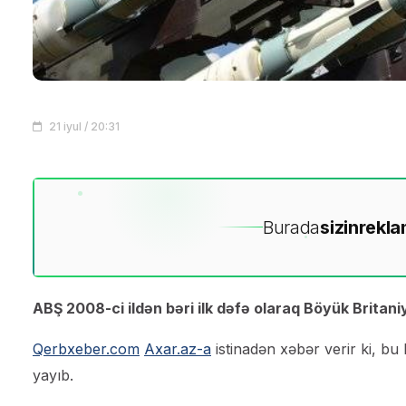
21 iyul / 20:31
Burada
sizin
rekla
ABŞ 2008-ci ildən bəri ilk dəfə olaraq Böyük Britaniy
Qerbxeber.com
Axar.az-a
istinadən xəbər verir ki, 
yayıb.