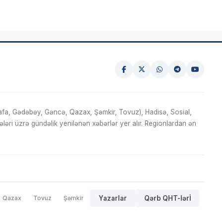
fa, Gədəbəy, Gəncə, Qazax, Şəmkir, Tovuz), Hadisə, Sosial,
ri üzrə gündəlik yenilənən xəbərlər yer alır. Regionlardan ən
Qazax
Tovuz
Şəmkir
Yazarlar
Qərb QHT-lərİ