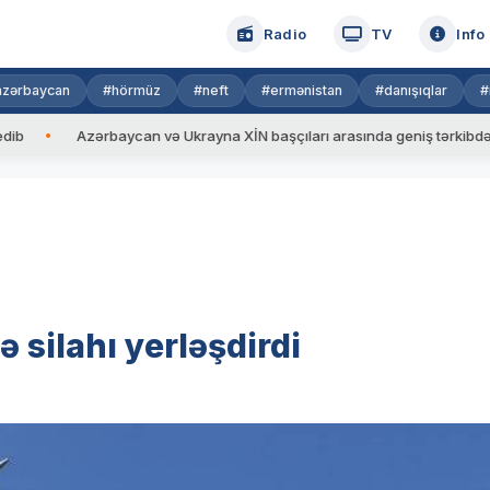
Radio
TV
Info
azərbaycan
#hörmüz
#neft
#ermənistan
#danışıqlar
#
Azərbaycan və Ukrayna XİN başçıları arasında geniş tərkibdə görüş keçi
 silahı yerləşdirdi