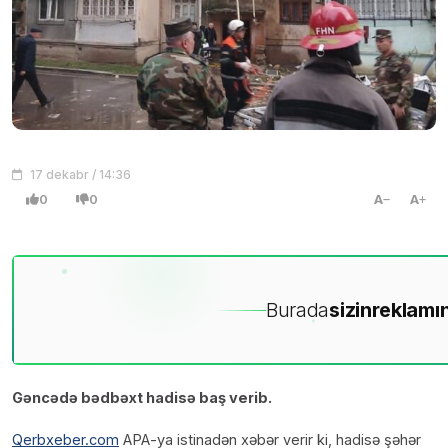
17 dekabr / 14:36
0
0
A
A
Burada
sizin
reklamın
Gəncədə bədbəxt hadisə baş verib.
Qerbxeber.com
APA-ya istinadən xəbər verir ki, hadisə şəhər