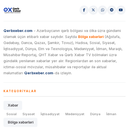
Qerbxeber.com
– Azərbaycanın qərb bölgəsi və ölkə üzrə gündəmi
izləmək üçün etibarlı xəbər saytıdır. Saytda
Bölgə xəbərləri
(Ağstafa,
Gədəbəy, Gəncə, Qazax, Şəmkir, Tovuz), Hadisə, Sosial, Siyasət,
İqtisadiyyat, Dünya, Elm və Texnologiya, Mədəniyyət, İdman, Maraqlı,
Müsahibə-Reportaj, QHT Xəbər və Qərb Xəbər TV bölmələri üzrə
gündəlik yenilənən xəbərlər yer alır. Regionlardan ən son xəbərlər,
ictimai-sosial mövzular, müsahibələr və reportajlar ilə aktual
məlumatları
Qerbxeber.com
-da izləyin.
KATEQORIYALAR
Xəbər
Sosial
Siyasət
İqtisadiyyat
Mədəniyyət
Dünya
İdman
Bölgə xəbərləri