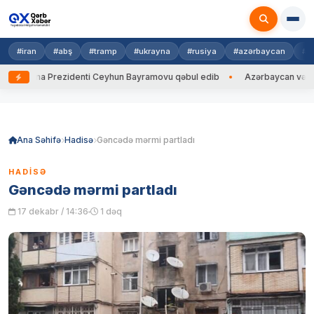
#iran
#abş
#tramp
#ukrayna
#rusiya
#azərbaycan
#h
krayna Prezidenti Ceyhun Bayramovu qəbul edib
Azərbaycan və Ukrayn
Skip
to
content
Ana Səhifə
Hadisə
Gəncədə mərmi partladı
HADISƏ
Gəncədə mərmi partladı
17 dekabr / 14:36
1 dəq