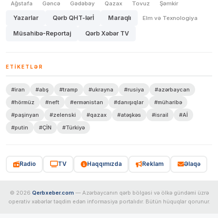
Ağstafa
Gəncə
Gədəbəy
Qazax
Tovuz
Şəmkir
Yazarlar
Qərb QHT-lərİ
Maraqlı
Elm və Texnologiya
Müsahibə-Reportaj
Qərb Xəbər TV
ETIKETLƏR
#iran
#abş
#tramp
#ukrayna
#rusiya
#azərbaycan
#hörmüz
#neft
#ermənistan
#danışıqlar
#müharibə
#paşinyan
#zelenski
#qazax
#atəşkəs
#israil
#Aİ
#putin
#ÇİN
#Türkiyə
Radio
TV
Haqqımızda
Reklam
Əlaqə
© 2026
Qerbxeber.com
— Azərbaycanın qərb bölgəsi və ölkə gündəmi üzrə
operativ xəbərlər təqdim edən informasiya portalıdır. Bütün hüquqlar qorunur.