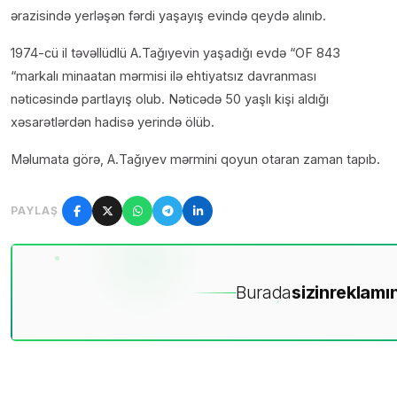
ərazisində yerləşən fərdi yaşayış evində qeydə alınıb.
1974-cü il təvəllüdlü A.Tağıyevin yaşadığı evdə “OF 843
“markalı minaatan mərmisi ilə ehtiyatsız davranması
nəticəsində partlayış olub. Nəticədə 50 yaşlı kişi aldığı
xəsarətlərdən hadisə yerində ölüb.
Məlumata görə, A.Tağıyev mərmini qoyun otaran zaman tapıb.
PAYLAŞ
Burada
sizin
reklamın