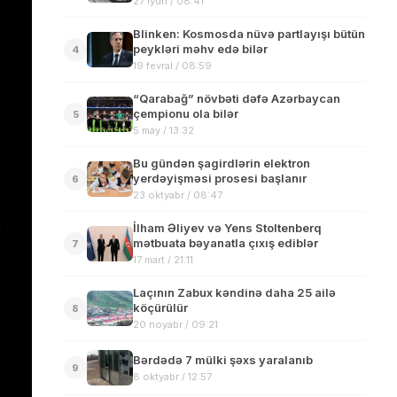
27 iyun / 08:41
Blinken: Kosmosda nüvə partlayışı bütün
peykləri məhv edə bilər
4
19 fevral / 08:59
“Qarabağ” növbəti dəfə Azərbaycan
çempionu ola bilər
5
5 may / 13:32
Bu gündən şagirdlərin elektron
yerdəyişməsi prosesi başlanır
6
23 oktyabr / 08:47
İlham Əliyev və Yens Stoltenberq
mətbuata bəyanatla çıxış ediblər
7
17 mart / 21:11
Laçının Zabux kəndinə daha 25 ailə
köçürülür
8
20 noyabr / 09:21
Bərdədə 7 mülki şəxs yaralanıb
9
8 oktyabr / 12:57