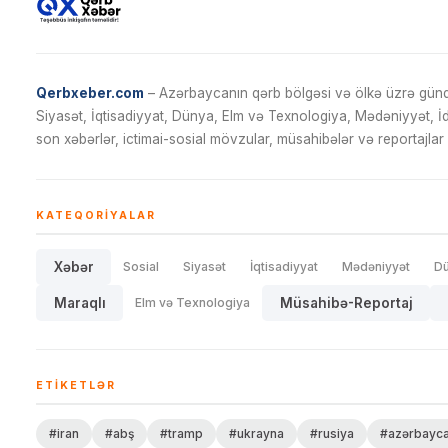
Qerbxeber.com
– Azərbaycanın qərb bölgəsi və ölkə üzrə gündə
Siyasət, İqtisadiyyat, Dünya, Elm və Texnologiya, Mədəniyyət, 
son xəbərlər, ictimai-sosial mövzular, müsahibələr və reportajlar 
KATEQORIYALAR
Xəbər
Sosial
Siyasət
İqtisadiyyat
Mədəniyyət
D
Maraqlı
Elm və Texnologiya
Müsahibə-Reportaj
ETIKETLƏR
#iran
#abş
#tramp
#ukrayna
#rusiya
#azərbayc