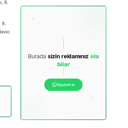
, 8.
 8.
lavio
Burada
sizin
reklamınız
ola
bilər
Qiymət al