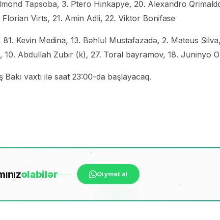
Edmond Tapsoba, 3. Ptero Hinkapye, 20. Alexandro Qrimaldo
 Florian Virts, 21. Amin Adli, 22. Viktor Bonifase
 81. Kevin Medina, 13. Bəhlul Mustafazadə, 2. Mateus Silva,
10. Abdullah Zubir (k), 27. Toral bayramov, 18. Juninyo O
Bakı vaxtı ilə saat 23:00-da başlayacaq.
mınız
ola
bilər
Qiymət al