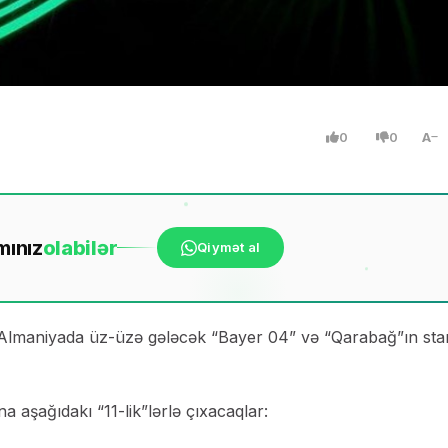
0
0
A
mınız
ola
bilər
Qiymət al
 Almaniyada üz-üzə gələcək “Bayer 04” və “Qarabağ”ın sta
aşağıdakı “11-lik”lərlə çıxacaqlar: