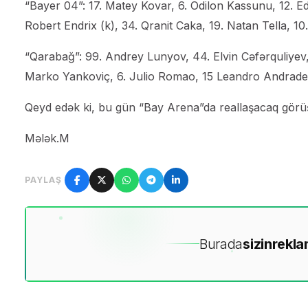
“Bayer 04”: 17. Matey Kovar, 6. Odilon Kassunu, 12. 
Robert Endrix (k), 34. Qranit Caka, 19. Natan Tella, 10.
“Qarabağ”: 99. Andrey Lunyov, 44. Elvin Cəfərquliyev,
Marko Yankoviç, 6. Julio Romao, 15 Leandro Andrade, 
Qeyd edək ki, bu gün “Bay Arena”da reallaşacaq görüş 
Mələk.M
PAYLAŞ
Burada
sizin
rekla