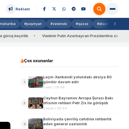
Reklam
müharibə
#paşinyan
#zelenski
#qazax
#atəşkəs
#isra
keçirilib
Vladimir Putin Azərbaycan Prezidentinə zəng edib
Çox oxunanlar
Laçın-Xankəndi yolundakı aksiya 80
gündür davam edir
1
1 mart / 08:48
Ceyhun Bayramov Avropa Şurası Bakı
ofisinin rəhbəri Petr Zix ilə görüşüb
2
5 aprel / 08:44
Boliviyada çevriliş cəhdinə rəhbərlik
edən general saxlanılıb
3