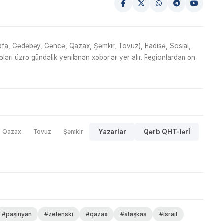
fa, Gədəbəy, Gəncə, Qazax, Şəmkir, Tovuz), Hadisə, Sosial,
ri üzrə gündəlik yenilənən xəbərlər yer alır. Regionlardan ən
Qazax
Tovuz
Şəmkir
Yazarlar
Qərb QHT-lərİ
#paşinyan
#zelenski
#qazax
#atəşkəs
#israil