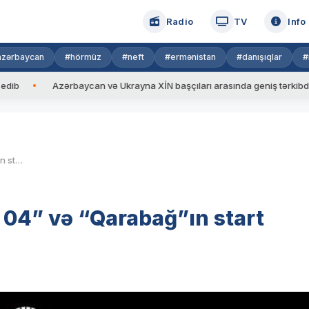
Radio
TV
Info
azərbaycan
#hörmüz
#neft
#ermənistan
#danışıqlar
#
Azərbaycan və Ukrayna XİN başçıları arasında geniş tərkibdə görüş 
UEFA Avropa Liqası: “Bayer 04” və “Qarabağ”ın start heyətləri bəlli olub
 04” və “Qarabağ”ın start