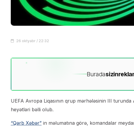
26 oktyabr / 22:32
Burada
sizin
rekla
UEFA Avropa Liqasının qrup mərhələsinin III turunda
heyətləri bəlli olub.
“Qərb Xəbər”
in məlumatına görə, komandalar meydana 