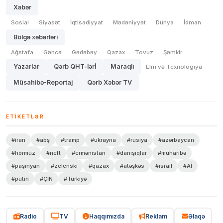
Xəbər
Sosial
Siyasət
İqtisadiyyat
Mədəniyyət
Dünya
İdman
Bölgə xəbərləri
Ağstafa
Gəncə
Gədəbəy
Qazax
Tovuz
Şəmkir
Yazarlar
Qərb QHT-lərİ
Maraqlı
Elm və Texnologiya
Müsahibə-Reportaj
Qərb Xəbər TV
ETIKETLƏR
#iran
#abş
#tramp
#ukrayna
#rusiya
#azərbaycan
#hörmüz
#neft
#ermənistan
#danışıqlar
#müharibə
#paşinyan
#zelenski
#qazax
#atəşkəs
#israil
#Aİ
#putin
#ÇİN
#Türkiyə
Radio
TV
Haqqımızda
Reklam
Əlaqə