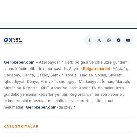
Qerbxeber.com
– Azərbaycanın qərb bölgəsi və ölkə üzrə gündəmi
izləmək üçün etibarlı xəbər saytıdır. Saytda
Bölgə xəbərləri
(Ağstafa,
Gədəbəy, Gəncə, Qazax, Şəmkir, Tovuz), Hadisə, Sosial, Siyasət,
İqtisadiyyat, Dünya, Elm və Texnologiya, Mədəniyyət, İdman, Maraqlı,
Müsahibə-Reportaj, QHT Xəbər və Qərb Xəbər TV bölmələri üzrə
gündəlik yenilənən xəbərlər yer alır. Regionlardan ən son xəbərlər,
ictimai-sosial mövzular, müsahibələr və reportajlar ilə aktual
məlumatları
Qerbxeber.com
-da izləyin.
KATEQORIYALAR