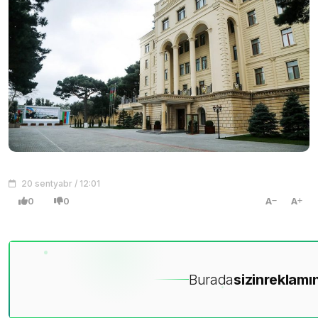
20 sentyabr / 12:01
0
0
A
A
Burada
sizin
reklamın