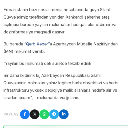
Ermənistanın bəzi sosial media hesablarında guya Silahlı
Qüvvələrimiz tərəfindən yenidən Xankəndi şəhərinə atəş
açılması barədə yayılan məlumatlar həqiqəti əks etdirmir və
dezinformasiya məqsədi daşıyır.
Bu barədə
“Qərb Xəbər”
ə Azərbaycan Müdafiə Nazirliyindən
(MN) məlumat verilib.
“Yayılan bu məlumatı qəti surətdə təkzib edirik.
Bir daha bildiririk ki, Azərbaycan Respublikası Silahlı
Qüvvələrinin bölmələri yalnız legitim hərbi obyektləri və hərbi
infrastrukturu yüksək dəqiqliyə malik silahlarla hədəfə alır və
sıradan çıxarır”, – məlumatda vurğulanır.
PAYLAŞ