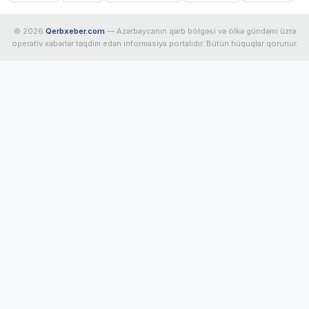
© 2026
Qerbxeber.com
— Azərbaycanın qərb bölgəsi və ölkə gündəmi üzrə
operativ xəbərlər təqdim edən informasiya portalıdır. Bütün hüquqlar qorunur.