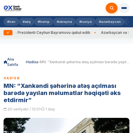
#iran
#abş
#tramp
#ukrayna
#rusiya
#azərbaycan
#h
rayna Prezidenti Ceyhun Bayramovu qəbul edib
Azərbaycan və Ukrayna 
Skip
to
content
Ana
Hadisə
MN: “Xankəndi şəhərinə atəş açılması barədə yayılan məlumatlar həqiqəti əks etdirmir”
Səhifə
HADISƏ
MN: “Xankəndi şəhərinə atəş açılması
barədə yayılan məlumatlar həqiqəti əks
etdirmir”
20 sentyabr / 12:01
1 dəq