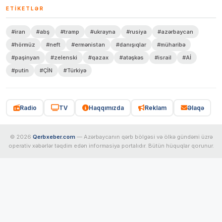
ETIKETLƏR
#iran
#abş
#tramp
#ukrayna
#rusiya
#azərbaycan
#hörmüz
#neft
#ermənistan
#danışıqlar
#müharibə
#paşinyan
#zelenski
#qazax
#atəşkəs
#israil
#Aİ
#putin
#ÇİN
#Türkiyə
Radio
TV
Haqqımızda
Reklam
Əlaqə
© 2026
Qerbxeber.com
— Azərbaycanın qərb bölgəsi və ölkə gündəmi üzrə
operativ xəbərlər təqdim edən informasiya portalıdır. Bütün hüquqlar qorunur.