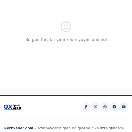
Bu gün heç bir yeni xəbər yayımlanmadı
Qerbxeber.com
– Azərbaycanın qərb bölgəsi və ölkə üzrə gündəmi