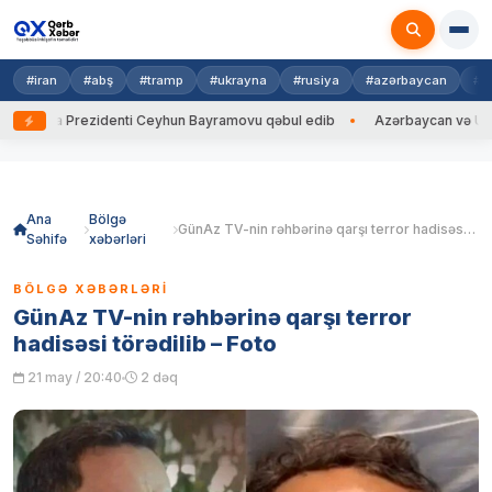
#iran
#abş
#tramp
#ukrayna
#rusiya
#azərbaycan
#h
yna Prezidenti Ceyhun Bayramovu qəbul edib
Azərbaycan və Ukrayna Xİ
Skip
to
content
Ana
Bölgə
GünAz TV-nin rəhbərinə qarşı terror hadisəsi törədilib – Foto
Səhifə
xəbərləri
BÖLGƏ XƏBƏRLƏRI
GünAz TV-nin rəhbərinə qarşı terror
hadisəsi törədilib – Foto
21 may / 20:40
2 dəq