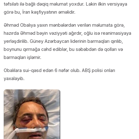
təfsilatı ilə bağlı dəqiq məlumat yoxdur. Lakin ilkin versiyaya
görə bu, İran kəşfiyyatının əməlidir.
Əhməd Obalıya yaxın mənbələrdən verilən məlumata görə,
hazırda Əhməd bəyin vəziyyəti ağırdır, oğlu isə reanimasiyaya
yerləşdirilib. Güney Azərbaycan liderinin barmaqları qırılıb,
boynunu qırmağa cəhd ediblər, bu səbəbdən də qolları və
barmaqları işləmir.
Obalılara sui-qəsd edən 6 nəfər olub. ABŞ polisi onları
yaxalayıb.