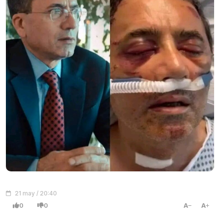
21 may / 20:40
0
0
A
A