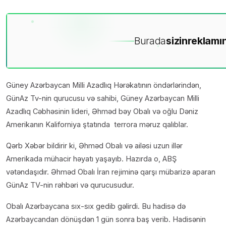
Burada
sizin
reklamın
Güney Azərbaycan Milli Azadlıq Hərəkatının öndərlərindən,
GünAz Tv-nin qurucusu və sahibi, Güney Azərbaycan Milli
Azadlıq Cəbhəsinin lideri, Əhməd bəy Obalı və oğlu Dəniz
Amerikanın Kaliforniya ştatında terrora məruz qalıblar.
Qərb Xəbər bildirir ki, Əhməd Obalı və ailəsi uzun illər
Amerikada mühacir həyatı yaşayıb. Hazırda o, ABŞ
vətəndaşıdır. Əhməd Obalı İran rejiminə qarşı mübarizə aparan
GünAz TV-nin rəhbəri və qurucusudur.
Obalı Azərbaycana sıx-sıx gedib gəlirdi. Bu hadisə də
Azərbaycandan dönüşdən 1 gün sonra baş verib. Hadisənin