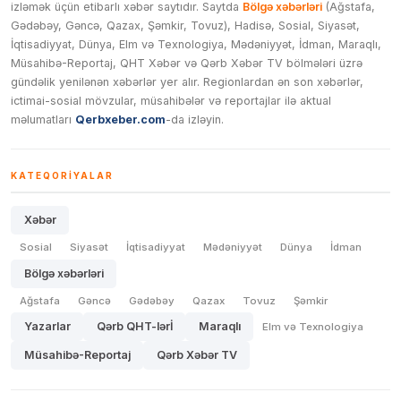
izləmək üçün etibarlı xəbər saytıdır. Saytda
Bölgə xəbərləri
(Ağstafa,
Gədəbəy, Gəncə, Qazax, Şəmkir, Tovuz), Hadisə, Sosial, Siyasət,
İqtisadiyyat, Dünya, Elm və Texnologiya, Mədəniyyət, İdman, Maraqlı,
Müsahibə-Reportaj, QHT Xəbər və Qərb Xəbər TV bölmələri üzrə
gündəlik yenilənən xəbərlər yer alır. Regionlardan ən son xəbərlər,
ictimai-sosial mövzular, müsahibələr və reportajlar ilə aktual
məlumatları
Qerbxeber.com
-da izləyin.
KATEQORIYALAR
Xəbər
Sosial
Siyasət
İqtisadiyyat
Mədəniyyət
Dünya
İdman
Bölgə xəbərləri
Ağstafa
Gəncə
Gədəbəy
Qazax
Tovuz
Şəmkir
Yazarlar
Qərb QHT-lərİ
Maraqlı
Elm və Texnologiya
Müsahibə-Reportaj
Qərb Xəbər TV