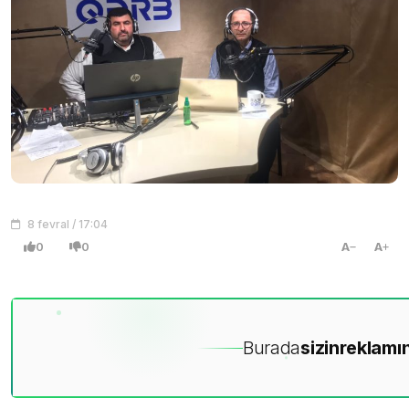
8 fevral / 17:04
0
0
A
A
Burada
sizin
reklamın