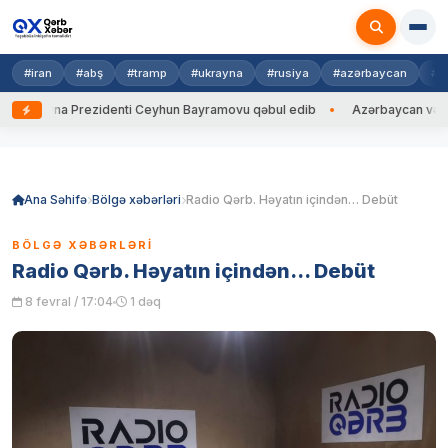
#iran
#abş
#tramp
#ukrayna
#rusiya
#azərbaycan
#h
krayna Prezidenti Ceyhun Bayramovu qəbul edib
Azərbaycan və Ukrayn
Skip
to
content
Ana Səhifə
Bölgə xəbərləri
Radio Qərb. Həyatın içindən… Debüt
BÖLGƏ XƏBƏRLƏRI
Radio Qərb. Həyatın içindən… Debüt
8 fevral / 17:04
1 dəq