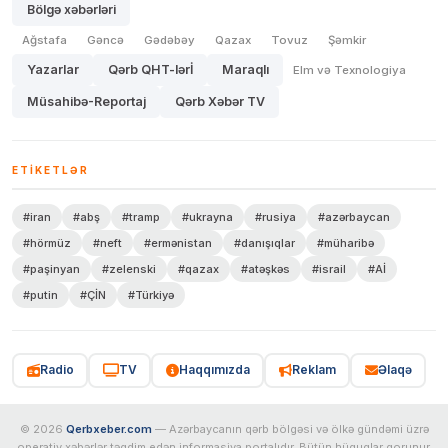
Bölgə xəbərləri
Ağstafa
Gəncə
Gədəbəy
Qazax
Tovuz
Şəmkir
Yazarlar
Qərb QHT-lərİ
Maraqlı
Elm və Texnologiya
Müsahibə-Reportaj
Qərb Xəbər TV
ETIKETLƏR
#iran
#abş
#tramp
#ukrayna
#rusiya
#azərbaycan
#hörmüz
#neft
#ermənistan
#danışıqlar
#müharibə
#paşinyan
#zelenski
#qazax
#atəşkəs
#israil
#Aİ
#putin
#ÇİN
#Türkiyə
Radio
TV
Haqqımızda
Reklam
Əlaqə
© 2026
Qerbxeber.com
— Azərbaycanın qərb bölgəsi və ölkə gündəmi üzrə
operativ xəbərlər təqdim edən informasiya portalıdır. Bütün hüquqlar qorunur.