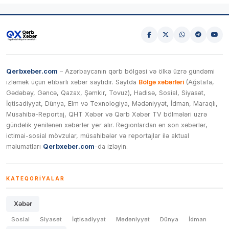
Qerbxeber.com
– Azərbaycanın qərb bölgəsi və ölkə üzrə gündəmi
izləmək üçün etibarlı xəbər saytıdır. Saytda
Bölgə xəbərləri
(Ağstafa,
Gədəbəy, Gəncə, Qazax, Şəmkir, Tovuz), Hadisə, Sosial, Siyasət,
İqtisadiyyat, Dünya, Elm və Texnologiya, Mədəniyyət, İdman, Maraqlı,
Müsahibə-Reportaj, QHT Xəbər və Qərb Xəbər TV bölmələri üzrə
gündəlik yenilənən xəbərlər yer alır. Regionlardan ən son xəbərlər,
ictimai-sosial mövzular, müsahibələr və reportajlar ilə aktual
məlumatları
Qerbxeber.com
-da izləyin.
KATEQORIYALAR
Xəbər
Sosial
Siyasət
İqtisadiyyat
Mədəniyyət
Dünya
İdman