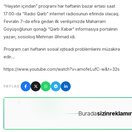
“Həyatın içindən” proqramı hər həftənin bazar ertəsi saat
17:00
-da “Radio Qərb” internet radiosunun efirində olacaq.
Fevralın 7-də efirə gedən ilk verilişimizdə Məhərrəm
Göyüşoğlunun qonağı “Qərb Xəbər” informasiya portalının
yazarı, sosioloq Mehman Əhməd idi.
Proqram cari həftənin sosial iqtisadi problemlərini müzakirə
edir…
https://www.youtube.com/watch?v=amofeLufC-w&t=32s
PAYLAŞ
Burada
sizin
reklamın